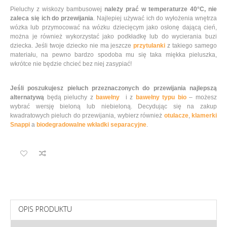
Pieluchy z wiskozy bambusowej
należy prać w temperaturze 40°C, nie
zaleca się ich do przewijania
. Najlepiej używać ich do wyłożenia wnętrza
wózka lub przymocować na wózku dziecięcym jako osłonę dającą cień,
można je również wykorzystać jako podkładkę lub do wycierania buzi
dziecka. Jeśli twoje dziecko nie ma jeszcze
przytulanki
z takiego samego
materiału, na pewno bardzo spodoba mu się taka miękka pieluszka,
wkrótce nie będzie chcieć bez niej zasypiać!
Jeśli poszukujesz pieluch przeznaczonych do przewijania najlepszą
alternatywą
będą pieluchy z
bawełny
i z
bawełny typu bio
– możesz
wybrać wersję bieloną lub niebieloną. Decydując się na zakup
kwadratowych pieluch do przewijania, wybierz również
otulacze
,
klamerki
Snappi
a
biodegradowalne wkładki separacyjne
.
OPIS PRODUKTU