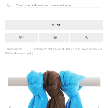
MENU
0
——
Strona główna
Bambusowe pieluchy XKKO BMB 70x70 - Cyan Choco MIX
10x3st. (Hurtowe opak.)