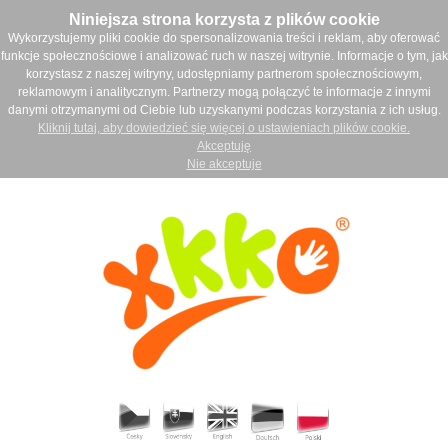
Niniejsza strona korzysta z plików cookie
Wykorzystujemy pliki cookie do spersonalizowania treści i reklam, aby oferować
funkcje społecznościowe i analizować ruch w naszej witrynie. Informacje o tym, jak
korzystasz z naszej witryny, udostępniamy partnerom społecznościowym,
reklamowym i analitycznym. Partnerzy mogą połączyć te informacje z innymi
danymi otrzymanymi od Ciebie lub uzyskanymi podczas korzystania z ich usług.
Kliknij tutaj, aby dowiedzieć się więcej o ustawieniach plików cookie.
Akceptuję
Nie akceptuje