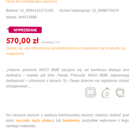
Oceń ten produkt jako pierwszy
Barkod: 10_8594161573166
Numer katalogowy: 10_BMB070019
Marka: XKKO BMB
570,00 ‎zł
Zapisz się, aby otrzymywać powiadomienia o pojawieniu się produktu na
magazynie
„
Historia pieluszki XKKO BMB zaczyna się od bambusa dlatego jest
delikatna i miękka jak futro Pandy. Pieluszki XKKO BMB zapewniają
delikatność i chłonność z których Ty i Twoje dziecko nie będziecie chcieli
zrezygnować.
„
Do naszych pieluch z wiskozy bambusowej możesz również dobrać pod
kolor
ręczniki,
duży otulacz
lub
bandankę
, wszystkie wykonane z tego
samego materiału.