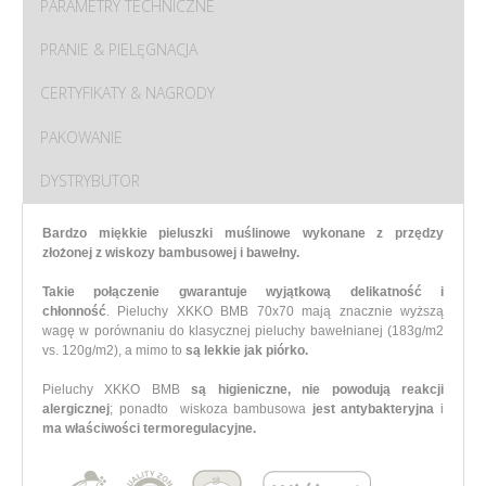
PARAMETRY TECHNICZNE
PRANIE & PIELĘGNACJA
CERTYFIKATY & NAGRODY
PAKOWANIE
DYSTRYBUTOR
Bardzo miękkie pieluszki muślinowe wykonane z przędzy
złożonej z wiskozy bambusowej i bawełny.
Takie połączenie gwarantuje wyjątkową delikatność i
chłonność
.
Pieluchy XKKO BMB 70x70 mają znacznie wyższą
wagę w porównaniu do klasycznej pieluchy bawełnianej (183g/m2
vs. 120g/m2), a mimo to
są lekkie jak piórko.
Pieluchy XKKO BMB
są higieniczne,
nie powodują reakcji
alergicznej
; ponadto wiskoza bambusowa
jest antybakteryjna
i
ma właściwości termoregulacyjne.