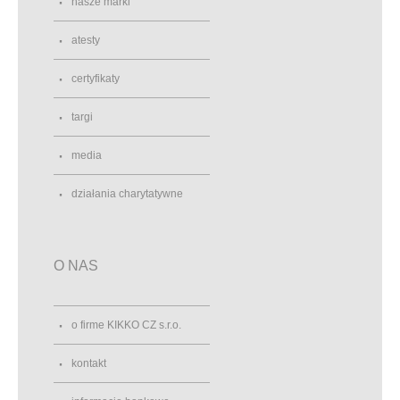
nasze marki
atesty
certyfikaty
targi
media
działania charytatywne
O NAS
o firme KIKKO CZ s.r.o.
kontakt