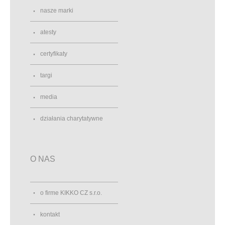
nasze marki
atesty
certyfikaty
targi
media
działania charytatywne
O NAS
o firme KIKKO CZ s.r.o.
kontakt