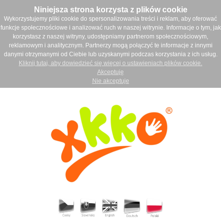
Niniejsza strona korzysta z plików cookie
Wykorzystujemy pliki cookie do spersonalizowania treści i reklam, aby oferować
funkcje społecznościowe i analizować ruch w naszej witrynie. Informacje o tym, jak
korzystasz z naszej witryny, udostępniamy partnerom społecznościowym,
reklamowym i analitycznym. Partnerzy mogą połączyć te informacje z innymi
danymi otrzymanymi od Ciebie lub uzyskanymi podczas korzystania z ich usług.
Kliknij tutaj, aby dowiedzieć się więcej o ustawieniach plików cookie.
Akceptuję
Nie akceptuje