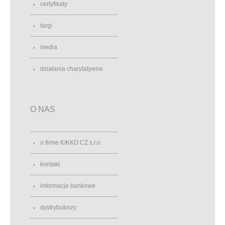
certyfikaty
targi
media
działania charytatywne
O NAS
o firme KIKKO CZ s.r.o.
kontakt
informacje bankowe
dystrybutorzy