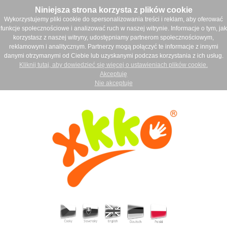
Niniejsza strona korzysta z plików cookie
Wykorzystujemy pliki cookie do spersonalizowania treści i reklam, aby oferować
funkcje społecznościowe i analizować ruch w naszej witrynie. Informacje o tym, jak
korzystasz z naszej witryny, udostępniamy partnerom społecznościowym,
reklamowym i analitycznym. Partnerzy mogą połączyć te informacje z innymi
danymi otrzymanymi od Ciebie lub uzyskanymi podczas korzystania z ich usług.
Kliknij tutaj, aby dowiedzieć się więcej o ustawieniach plików cookie.
Akceptuję
Nie akceptuje