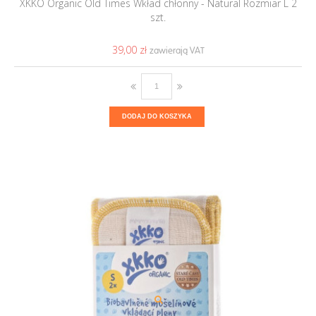
XKKO Organic Old Times Wkład chłonny - Natural Rozmiar L 2
szt.
39,00 ‎zł
DODAJ DO KOSZYKA