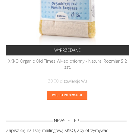
WYPRZEDANE
XKKO Organic Old Times Wkład chłonny - Natural Rozmiar S 2
szt.
30,00 ‎zł
WIĘCEJ INFORMACJI
NEWSLETTER
Zapisz się na listę mailingową XKKO, aby otrzymywać