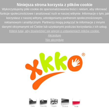
Niniejsza strona korzysta z plików cookie
Wykorzystujemy pliki cookie do spersonalizowania treści i reklam, aby oferować
funkcje społecznościowe i analizować ruch w naszej witrynie. Informacje o tym, jak
korzystasz z naszej witryny, udostępniamy partnerom społecznościowym,
reklamowym i analitycznym. Partnerzy mogą połączyć te informacje z innymi
danymi otrzymanymi od Ciebie lub uzyskanymi podczas korzystania z ich usług.
Kliknij tutaj, aby dowiedzieć się więcej o ustawieniach plików cookie.
Akceptuję
Nie akceptuje