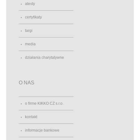
atesty
certyfikaty
targi
media
działania charytatywne
O NAS
o firme KIKKO CZ s.r.o.
kontakt
informacje bankowe