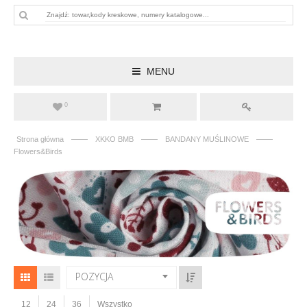
MENU
0
——
——
——
Strona główna
XKKO BMB
BANDANY MUŚLINOWE
Flowers&Birds
POZYCJA
12
24
36
Wszystko