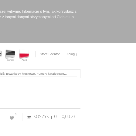
ej witrynie. Informacje o tym, jak korzystasz z
e z innymi danymi otrzymanymi od Ciebie lub
Store Locator
Zaloguj
0
KOSZYK
0
0,00 ‎ZŁ