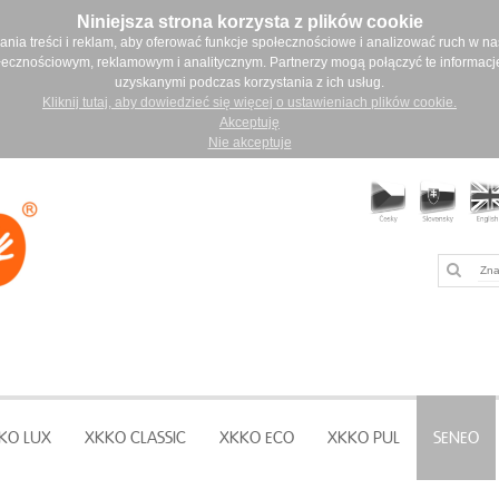
Niniejsza strona korzysta z plików cookie
ia treści i reklam, aby oferować funkcje społecznościowe i analizować ruch w nasz
łecznościowym, reklamowym i analitycznym. Partnerzy mogą połączyć te informacj
uzyskanymi podczas korzystania z ich usług.
Kliknij tutaj, aby dowiedzieć się więcej o ustawieniach plików cookie.
Akceptuję
Nie akceptuje
KO LUX
XKKO CLASSIC
XKKO ECO
XKKO PUL
SENEO