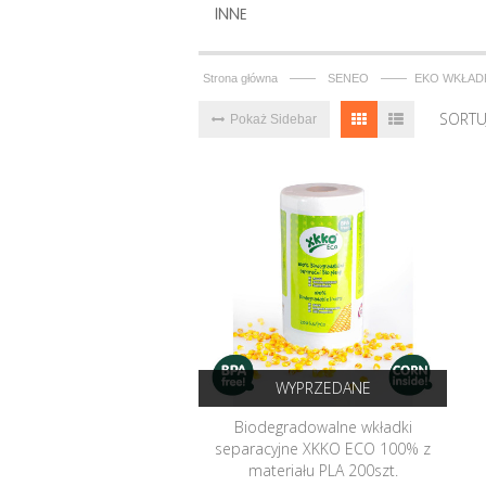
INNE
——
——
Strona główna
SENEO
EKO WKŁAD
SORTU
Pokaż Sidebar
WYPRZEDANE
Biodegradowalne wkładki
separacyjne XKKO ECO 100% z
materiału PLA 200szt.