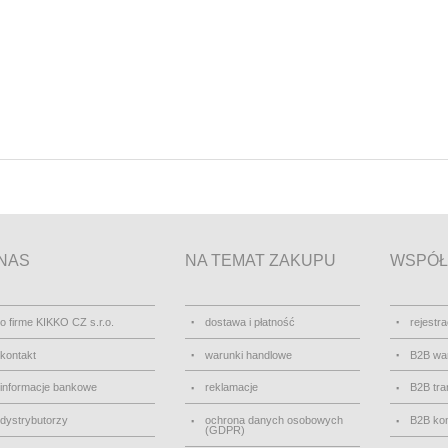
NAS
NA TEMAT ZAKUPU
WSPÓŁ
o firme KIKKO CZ s.r.o.
dostawa i płatność
rejestra
kontakt
warunki handlowe
B2B wa
informacje bankowe
reklamacje
B2B tra
dystrybutorzy
ochrona danych osobowych
B2B kon
(GDPR)