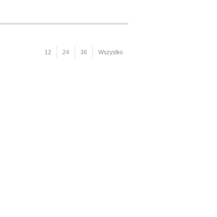
12
24
36
Wszystko