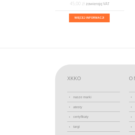
45,00 ‎zł
WIĘCEJ INFORMACJI
XKKO
O 
nasze marki
atesty
certyfikaty
targi