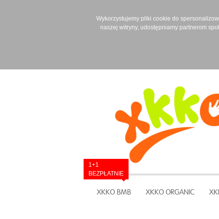
Wykorzystujemy pliki cookie do spersonalizowan
naszej witryny, udostępniamy partnerom spo
1+1
BEZPŁATNIE
XKKO BMB
XKKO ORGANIC
XK