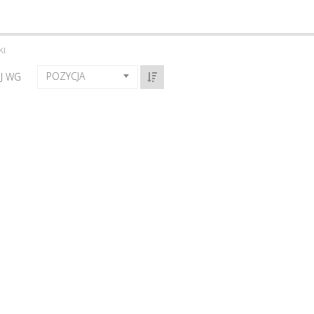
KI
POZYCJA
J WG