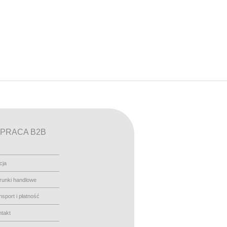
PRACA B2B
cja
runki handlowe
nsport i płatność
takt