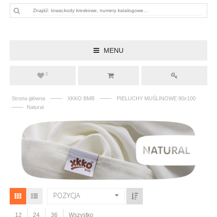
MENU
0
——
——
Strona główna
XKKO BMB
PIELUCHY MUŚLINOWE 90x100
——
Natural
POZYCJA
12
24
36
Wszystko