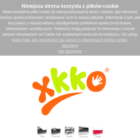
Niniejsza strona korzysta z plików cookie
Wykorzystujemy pliki cookie do spersonalizowania treści i reklam, aby oferować
funkcje społecznościowe i analizować ruch w naszej witrynie. Informacje o tym, jak
korzystasz z naszej witryny, udostępniamy partnerom społecznościowym,
reklamowym i analitycznym. Partnerzy mogą połączyć te informacje z innymi
danymi otrzymanymi od Ciebie lub uzyskanymi podczas korzystania z ich usług.
Kliknij tutaj, aby dowiedzieć się więcej o ustawieniach plików cookie.
Akceptuję
Nie akceptuje