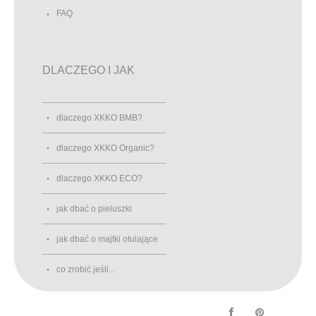
FAQ
DLACZEGO I JAK
dlaczego XKKO BMB?
dlaczego XKKO Organic?
dlaczego XKKO ECO?
jak dbać o pieluszki
jak dbać o majtki otulające
co zrobić jeśli...