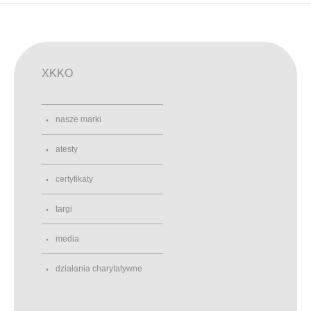
XKKO
nasze marki
atesty
certyfikaty
targi
media
działania charytatywne