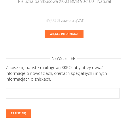
Pielucha bambusowa XKKO BMB 90x100 - Natural
39,00 ‎zł
WIĘCEJ INFORMACJI
NEWSLETTER
Zapisz się na listę mailingową XKKO, aby otrzymywać
informacje o nowościach, ofertach specjalnych i innych
informacjach o zniżkach.
ZAPISZ SIĘ