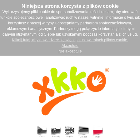
Niniejsza strona korzysta z plików cookie
Wykorzystujemy pliki cookie do spersonalizowania treści i reklam, aby oferować
funkcje społecznościowe i analizować ruch w naszej witrynie. Informacje o tym, jak
korzystasz z naszej witryny, udostępniamy partnerom społecznościowym,
reklamowym i analitycznym. Partnerzy mogą połączyć te informacje z innymi
danymi otrzymanymi od Ciebie lub uzyskanymi podczas korzystania z ich usług.
Kliknij tutaj, aby dowiedzieć się więcej o ustawieniach plików cookie.
Akceptuję
Nie akceptuje