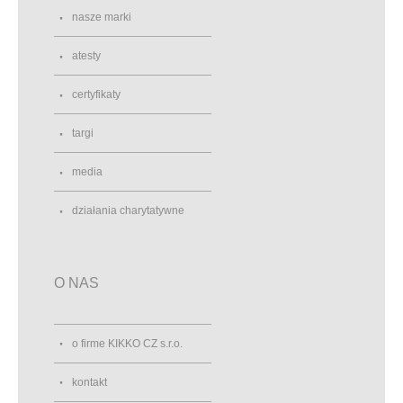
nasze marki
atesty
certyfikaty
targi
media
działania charytatywne
O NAS
o firme KIKKO CZ s.r.o.
kontakt