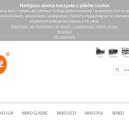
Niniejsza strona korzysta z plików cookie
ia treści i reklam, aby oferować funkcje społecznościowe i analizować ruch w nasz
łecznościowym, reklamowym i analitycznym. Partnerzy mogą połączyć te informacj
uzyskanymi podczas korzystania z ich usług.
Kliknij tutaj, aby dowiedzieć się więcej o ustawieniach plików cookie.
Akceptuję
Nie akceptuje
KO LUX
XKKO CLASSIC
XKKO ECO
XKKO PUL
SENEO