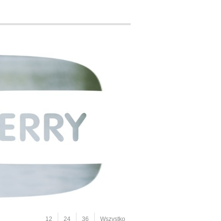
12
24
36
Wszystko