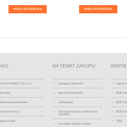
DODAJ DO KOSZYKA
DODAJ DO KOSZYKA
NAS
NA TEMAT ZAKUPU
WSPÓŁ
o firme KIKKO CZ s.r.o.
dostawa i płatność
rejestra
kontakt
warunki handlowe
B2B wa
informacje bankowe
reklamacje
B2B tra
dystrybutorzy
ochrona danych osobowych
B2B kon
(GDPR)
gdzie kupis
FAQ
używanie plików cookie