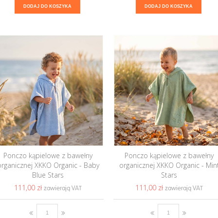
DODAJ DO KOSZYKA
DODAJ DO KOSZYKA
Ponczo kąpielowe z bawełny
Ponczo kąpielowe z bawełny
organicznej XKKO Organic - Baby
organicznej XKKO Organic - Min
Blue Stars
Stars
111,00 ‎zł
111,00 ‎zł