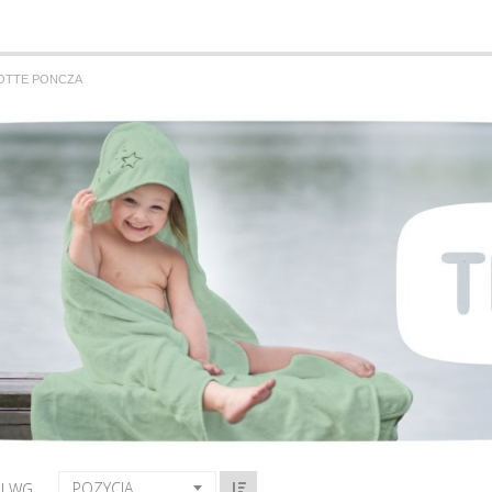
OTTE PONCZA
POZYCJA
J WG