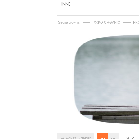
INNE
——
——
Strona główna
XKKO ORGANIC
FR
SORTU
Pokaż Sidebar