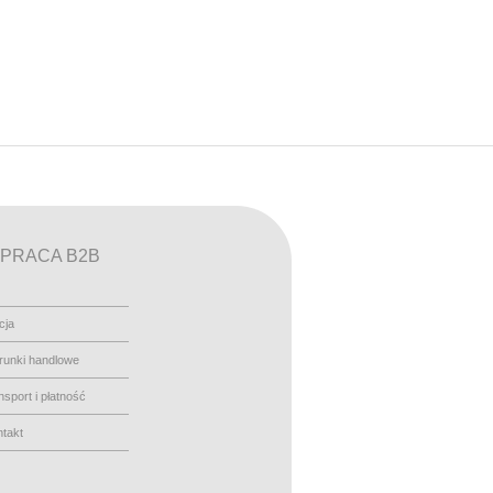
PRACA B2B
cja
runki handlowe
nsport i płatność
takt