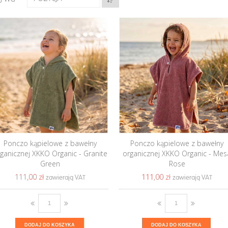
Ponczo kąpielowe z bawełny
Ponczo kąpielowe z bawełny
ganicznej XKKO Organic - Granite
organicznej XKKO Organic - Mes
Green
Rose
111,00 ‎zł
111,00 ‎zł
DODAJ DO KOSZYKA
DODAJ DO KOSZYKA