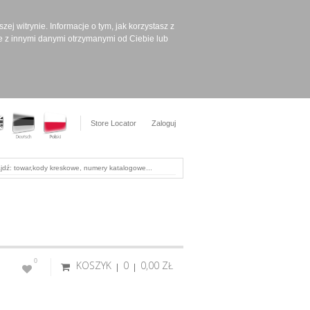
ej witrynie. Informacje o tym, jak korzystasz z
e z innymi danymi otrzymanymi od Ciebie lub
Store Locator
Zaloguj
0
KOSZYK
0
0,00 ‎ZŁ