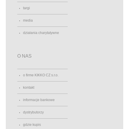
targi
media
działania charytatywne
O NAS
o firme KIKKO CZ s.r.o.
kontakt
informacje bankowe
dystrybutorzy
gdzie kupis