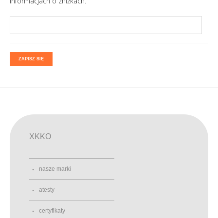
informacjach o zniżkach.
ZAPISZ SIĘ
XKKO
nasze marki
atesty
certyfikaty