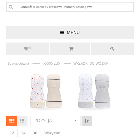
MENU
0
——
——
Strona główna
XKKO LUX
WKŁADKI DO WÓZKA
POZYCJA
12
24
36
Wszystko