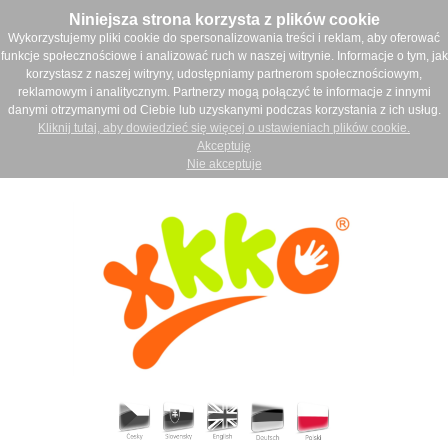
Niniejsza strona korzysta z plików cookie
Wykorzystujemy pliki cookie do spersonalizowania treści i reklam, aby oferować
funkcje społecznościowe i analizować ruch w naszej witrynie. Informacje o tym, jak
korzystasz z naszej witryny, udostępniamy partnerom społecznościowym,
reklamowym i analitycznym. Partnerzy mogą połączyć te informacje z innymi
danymi otrzymanymi od Ciebie lub uzyskanymi podczas korzystania z ich usług.
Kliknij tutaj, aby dowiedzieć się więcej o ustawieniach plików cookie.
Akceptuję
Nie akceptuje