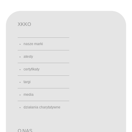
XKKO
nasze marki
atesty
certyfikaty
targi
media
działania charytatywne
O NAS