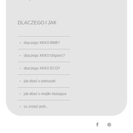
DLACZEGO I JAK
dlaczego XKKO BMB?
dlaczego XKKO Organic?
dlaczego XKKO ECO?
jak dbać o pieluszki
jak dbać o majtki otulające
co zrobić jeśli...