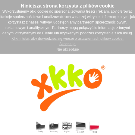
Niniejsza strona korzysta z plików cookie
Wykorzystujemy pliki cookie do spersonalizowania treści i reklam, aby oferować
funkcje społecznościowe i analizować ruch w naszej witrynie. Informacje o tym, jak
korzystasz z naszej witryny, udostępniamy partnerom społecznościowym,
reklamowym i analitycznym. Partnerzy mogą połączyć te informacje z innymi
danymi otrzymanymi od Ciebie lub uzyskanymi podczas korzystania z ich usług.
Kliknij tutaj, aby dowiedzieć się więcej o ustawieniach plików cookie.
Akceptuję
Nie akceptuje