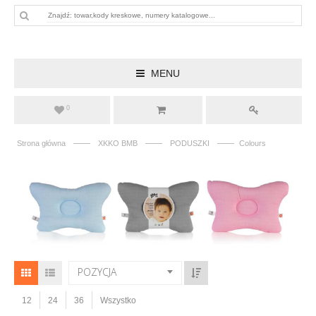
MENU
0
——
——
——
Strona główna
XKKO BMB
PODUSZKI
Colours
POZYCJA
12
24
36
Wszystko