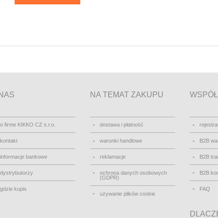
NAS
NA TEMAT ZAKUPU
WSPÓŁ
o firme KIKKO CZ s.r.o.
dostawa i płatność
rejestra
kontakt
warunki handlowe
B2B wa
informacje bankowe
reklamacje
B2B tra
dystrybutorzy
ochrona danych osobowych
B2B kon
(GDPR)
gdzie kupis
FAQ
używanie plików cookie
DLACZE