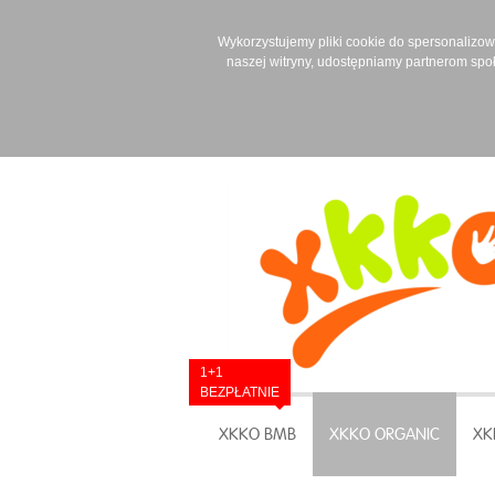
Wykorzystujemy pliki cookie do spersonalizowan
naszej witryny, udostępniamy partnerom spo
1+1
BEZPŁATNIE
XKKO BMB
XKKO ORGANIC
XK