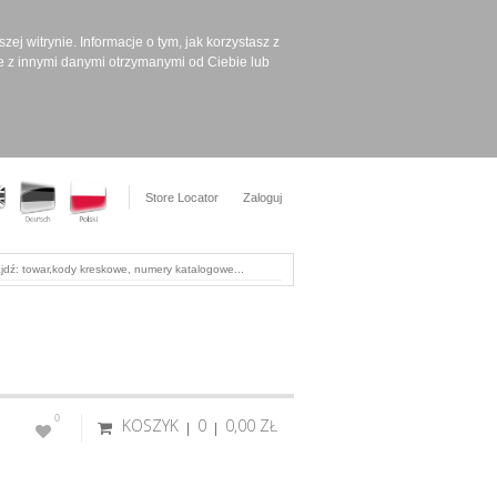
ej witrynie. Informacje o tym, jak korzystasz z
e z innymi danymi otrzymanymi od Ciebie lub
Store Locator
Zaloguj
0
KOSZYK
0
0,00 ‎ZŁ