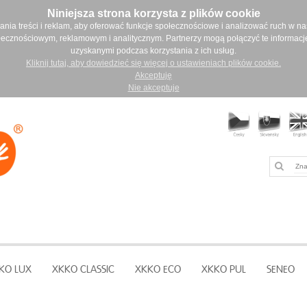
Niniejsza strona korzysta z plików cookie
ia treści i reklam, aby oferować funkcje społecznościowe i analizować ruch w nasz
łecznościowym, reklamowym i analitycznym. Partnerzy mogą połączyć te informacj
uzyskanymi podczas korzystania z ich usług.
Kliknij tutaj, aby dowiedzieć się więcej o ustawieniach plików cookie.
Akceptuję
Nie akceptuje
KO LUX
XKKO CLASSIC
XKKO ECO
XKKO PUL
SENEO