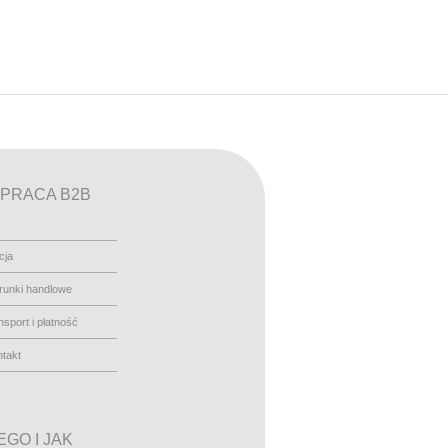
PRACA B2B
cja
runki handlowe
nsport i płatność
takt
GO I JAK