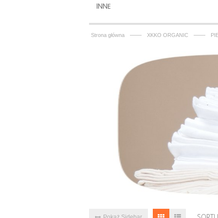
INNE
——
——
Strona główna
XKKO ORGANIC
PI
SORTU
Pokaż Sidebar