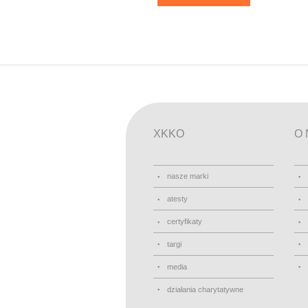
XKKO
O 
nasze marki
atesty
certyfikaty
targi
media
działania charytatywne