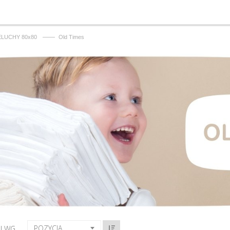
——
ELUCHY 80x80
Old Times
POZYCJA
J WG