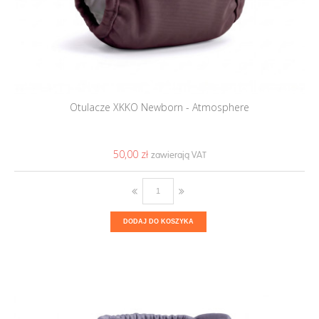
Otulacze XKKO Newborn - Atmosphere
50,00 ‎zł
DODAJ DO KOSZYKA