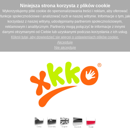
Niniejsza strona korzysta z plików cookie
Wykorzystujemy pliki cookie do spersonalizowania treści i reklam, aby oferować
funkcje społecznościowe i analizować ruch w naszej witrynie. Informacje o tym, jak
korzystasz z naszej witryny, udostępniamy partnerom społecznościowym,
reklamowym i analitycznym. Partnerzy mogą połączyć te informacje z innymi
danymi otrzymanymi od Ciebie lub uzyskanymi podczas korzystania z ich usług.
Kliknij tutaj, aby dowiedzieć się więcej o ustawieniach plików cookie.
Akceptuję
Nie akceptuje