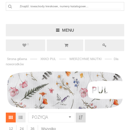
MENU
0
——
——
——
Strona główna
XKKO PUL
WIERZCHNIE MAJTKI
Dla
noworodków
POZYCJA
12
24
36
Wszystko