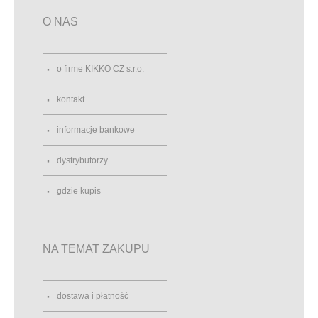
O NAS
o firme KIKKO CZ s.r.o.
kontakt
informacje bankowe
dystrybutorzy
gdzie kupis
NA TEMAT ZAKUPU
dostawa i płatność