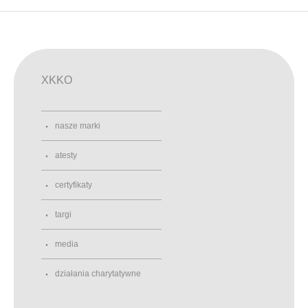
XKKO
nasze marki
atesty
certyfikaty
targi
media
działania charytatywne