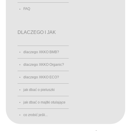
FAQ
DLACZEGO I JAK
dlaczego XKKO BMB?
dlaczego XKKO Organic?
dlaczego XKKO ECO?
jak dbać o pieluszki
jak dbać o majtki otulające
co zrobić jeśli...