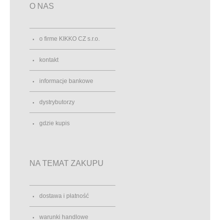
O NAS
o firme KIKKO CZ s.r.o.
kontakt
informacje bankowe
dystrybutorzy
gdzie kupis
NA TEMAT ZAKUPU
dostawa i płatność
warunki handlowe