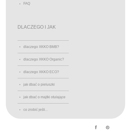
FAQ
DLACZEGO I JAK
dlaczego XKKO BMB?
dlaczego XKKO Organic?
dlaczego XKKO ECO?
jak dbać o pieluszki
jak dbać o majtki otulające
co zrobić jeśli...