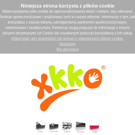
Niniejsza strona korzysta z plików cookie
Wykorzystujemy pliki cookie do spersonalizowania treści i reklam, aby oferować
funkcje społecznościowe i analizować ruch w naszej witrynie. Informacje o tym, jak
korzystasz z naszej witryny, udostępniamy partnerom społecznościowym,
reklamowym i analitycznym. Partnerzy mogą połączyć te informacje z innymi
danymi otrzymanymi od Ciebie lub uzyskanymi podczas korzystania z ich usług.
Kliknij tutaj, aby dowiedzieć się więcej o ustawieniach plików cookie.
Akceptuję
Nie akceptuje