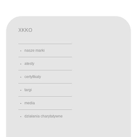
XKKO
nasze marki
atesty
certyfikaty
targi
media
działania charytatywne