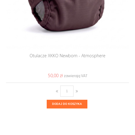
Otulacze XKKO Newborn - Atmosphere
50,00 ‎zł
DODAJ DO KOSZYKA