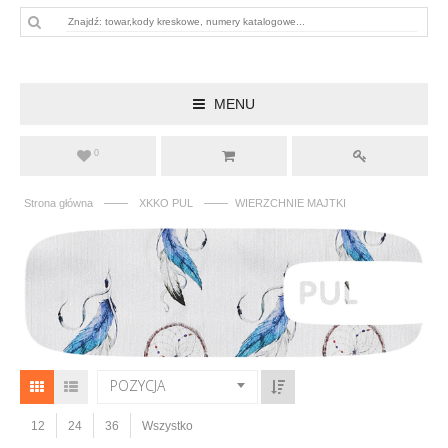
MENU
0
——
——
Strona główna
XKKO PUL
WIERZCHNIE MAJTKI
POZYCJA
12
24
36
Wszystko