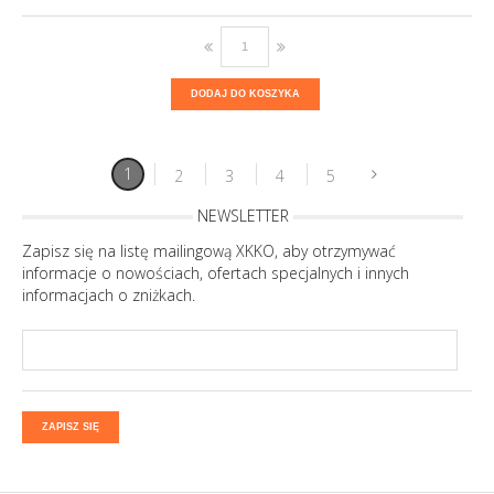
DODAJ DO KOSZYKA
1
2
3
4
5
NEWSLETTER
Zapisz się na listę mailingową XKKO, aby otrzymywać
informacje o nowościach, ofertach specjalnych i innych
informacjach o zniżkach.
ZAPISZ SIĘ