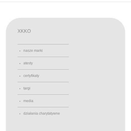
XKKO
nasze marki
atesty
certyfikaty
targi
media
działania charytatywne