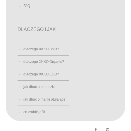
FAQ
DLACZEGO I JAK
dlaczego XKKO BMB?
dlaczego XKKO Organic?
dlaczego XKKO ECO?
jak dbać o pieluszki
jak dbać o majtki otulające
co zrobić jeśli...