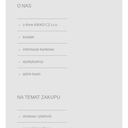
O NAS
o firme KIKKO CZ s.r.o.
kontakt
informacje bankowe
dystrybutorzy
gdzie kupis
NA TEMAT ZAKUPU
dostawa i płatność