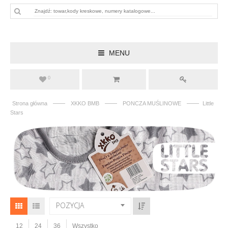
MENU
0
——
——
——
Strona główna
XKKO BMB
PONCZA MUŚLINOWE
Little
Stars
POZYCJA
12
24
36
Wszystko