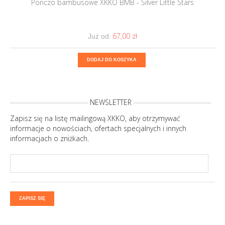
Ponczo bambusowe XKKO BMB - Silver Little Stars
67,00 ‎zł
Już od:
DODAJ DO KOSZYKA
NEWSLETTER
Zapisz się na listę mailingową XKKO, aby otrzymywać
informacje o nowościach, ofertach specjalnych i innych
informacjach o zniżkach.
ZAPISZ SIĘ