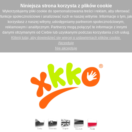
Niniejsza strona korzysta z plików cookie
Wykorzystujemy pliki cookie do spersonalizowania treści i reklam, aby oferować
funkcje społecznościowe i analizować ruch w naszej witrynie. Informacje o tym, jak
korzystasz z naszej witryny, udostępniamy partnerom społecznościowym,
reklamowym i analitycznym. Partnerzy mogą połączyć te informacje z innymi
danymi otrzymanymi od Ciebie lub uzyskanymi podczas korzystania z ich usług.
Kliknij tutaj, aby dowiedzieć się więcej o ustawieniach plików cookie.
Akceptuję
Nie akceptuje