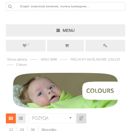
MENU
0
——
——
Strona główna
XKKO BMB
PIELUCHY MUŚLINOWE 120x120
——
Colours
POZYCJA
12
24
36
Wszystko