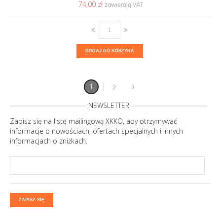
74,00 ‎zł
DODAJ DO KOSZYKA
1
2
NEWSLETTER
Zapisz się na listę mailingową XKKO, aby otrzymywać
informacje o nowościach, ofertach specjalnych i innych
informacjach o zniżkach.
ZAPISZ SIĘ