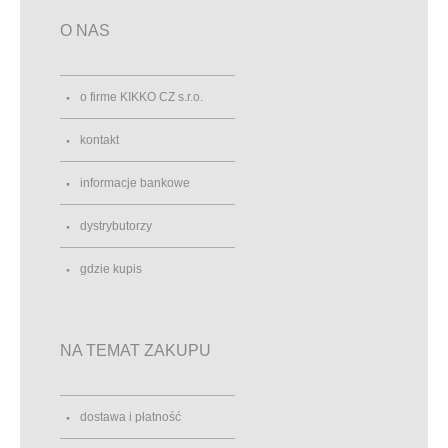
O NAS
o firme KIKKO CZ s.r.o.
kontakt
informacje bankowe
dystrybutorzy
gdzie kupis
NA TEMAT ZAKUPU
dostawa i płatność