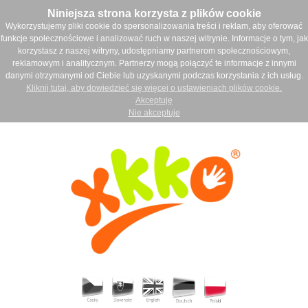
Niniejsza strona korzysta z plików cookie
Wykorzystujemy pliki cookie do spersonalizowania treści i reklam, aby oferować
funkcje społecznościowe i analizować ruch w naszej witrynie. Informacje o tym, jak
korzystasz z naszej witryny, udostępniamy partnerom społecznościowym,
reklamowym i analitycznym. Partnerzy mogą połączyć te informacje z innymi
danymi otrzymanymi od Ciebie lub uzyskanymi podczas korzystania z ich usług.
Kliknij tutaj, aby dowiedzieć się więcej o ustawieniach plików cookie.
Akceptuję
Nie akceptuje