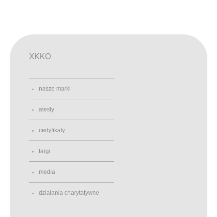
XKKO
nasze marki
atesty
certyfikaty
targi
media
działania charytatywne