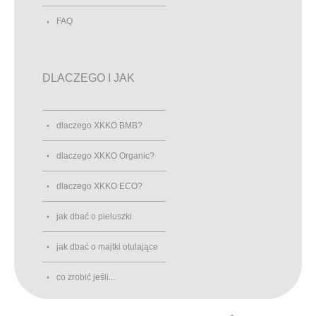
FAQ
DLACZEGO I JAK
dlaczego XKKO BMB?
dlaczego XKKO Organic?
dlaczego XKKO ECO?
jak dbać o pieluszki
jak dbać o majtki otulające
co zrobić jeśli...