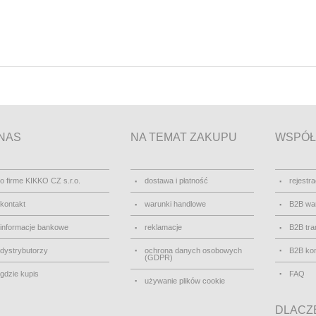
NAS
NA TEMAT ZAKUPU
WSPÓŁ
o firme KIKKO CZ s.r.o.
dostawa i płatność
rejestra
kontakt
warunki handlowe
B2B wa
informacje bankowe
reklamacje
B2B tra
dystrybutorzy
ochrona danych osobowych
B2B kon
(GDPR)
gdzie kupis
FAQ
używanie plików cookie
DLACZE