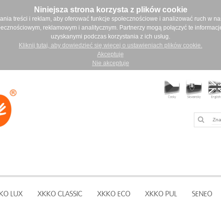
Niniejsza strona korzysta z plików cookie
ia treści i reklam, aby oferować funkcje społecznościowe i analizować ruch w nasz
łecznościowym, reklamowym i analitycznym. Partnerzy mogą połączyć te informacj
uzyskanymi podczas korzystania z ich usług.
Kliknij tutaj, aby dowiedzieć się więcej o ustawieniach plików cookie.
Akceptuję
Nie akceptuje
KO LUX
XKKO CLASSIC
XKKO ECO
XKKO PUL
SENEO