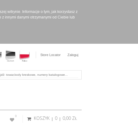
ej witrynie. Informacje o tym, jak korzystasz z
e z innymi danymi otrzymanymi od Ciebie lub
Store Locator
Zaloguj
0
KOSZYK
0
0,00 ‎ZŁ