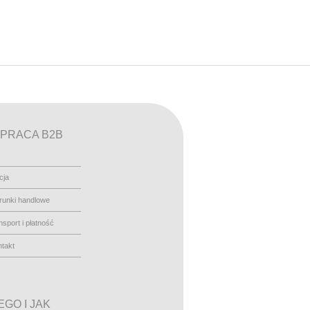
PRACA B2B
cja
runki handlowe
nsport i płatność
takt
GO I JAK