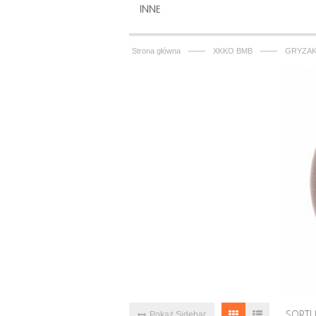
INNE
——
——
Strona główna
XKKO BMB
GRYZAK
SORTU
Pokaż Sidebar