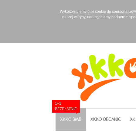
Wykorzystujemy pliki cookie do spersonalizowan
naszej witryny, udostępniamy partnerom spo
1+1
BEZPŁATNIE
XKKO BMB
XKKO ORGANIC
XK