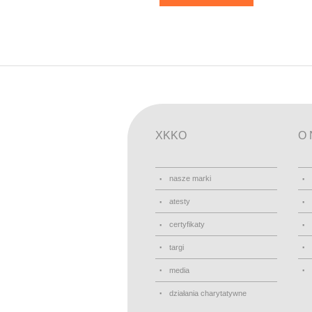
XKKO
O 
nasze marki
atesty
certyfikaty
targi
media
działania charytatywne