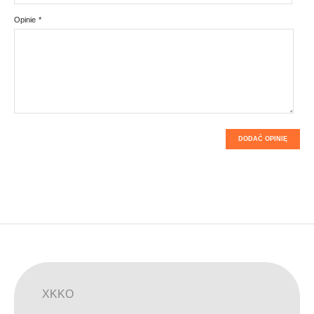
Opinie
*
DODAĆ OPINIĘ
XKKO