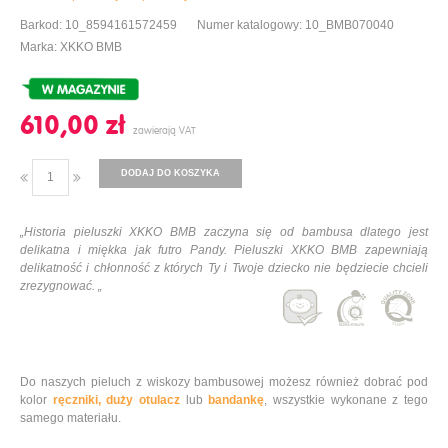
Barkod: 10_8594161572459
Numer katalogowy: 10_BMB070040
Marka: XKKO BMB
610,00 ‎zł
DODAJ DO KOSZYKA
„
Historia pieluszki XKKO BMB zaczyna się od bambusa dlatego jest
delikatna i miękka jak futro Pandy. Pieluszki XKKO BMB zapewniają
delikatność i chłonność z których Ty i Twoje dziecko nie będziecie chcieli
zrezygnować.
„
Do naszych pieluch z wiskozy bambusowej możesz również dobrać pod
kolor
ręczniki,
duży otulacz
lub
bandankę
, wszystkie wykonane z tego
samego materiału.