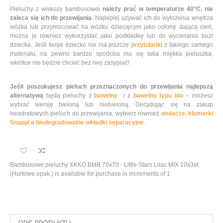
Pieluchy z wiskozy bambusowej
należy prać w temperaturze 40°C, nie
zaleca się ich do przewijania
. Najlepiej używać ich do wyłożenia wnętrza
wózka lub przymocować na wózku dziecięcym jako osłonę dającą cień,
można je również wykorzystać jako podkładkę lub do wycierania buzi
dziecka. Jeśli twoje dziecko nie ma jeszcze
przytulanki
z takiego samego
materiału, na pewno bardzo spodoba mu się taka miękka pieluszka,
wkrótce nie będzie chcieć bez niej zasypiać!
Jeśli poszukujesz pieluch przeznaczonych do przewijania najlepszą
alternatywą
będą pieluchy z
bawełny
i z
bawełny typu bio
– możesz
wybrać wersję bieloną lub niebieloną. Decydując się na zakup
kwadratowych pieluch do przewijania, wybierz również
otulacze
,
klamerki
Snappi
a
biodegradowalne wkładki separacyjne
.
Bambusowe pieluchy XKKO BMB 70x70 - Little Stars Lilac MIX 10x3st.
(Hurtowe opak.) is available for purchase in increments of 1