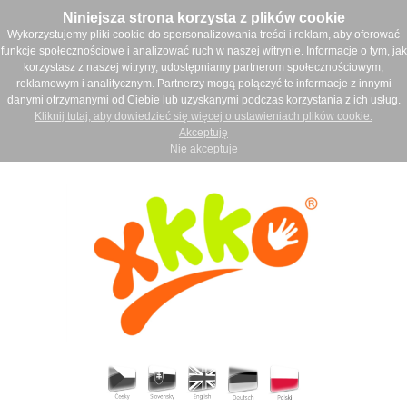
Niniejsza strona korzysta z plików cookie
Wykorzystujemy pliki cookie do spersonalizowania treści i reklam, aby oferować
funkcje społecznościowe i analizować ruch w naszej witrynie. Informacje o tym, jak
korzystasz z naszej witryny, udostępniamy partnerom społecznościowym,
reklamowym i analitycznym. Partnerzy mogą połączyć te informacje z innymi
danymi otrzymanymi od Ciebie lub uzyskanymi podczas korzystania z ich usług.
Kliknij tutaj, aby dowiedzieć się więcej o ustawieniach plików cookie.
Akceptuję
Nie akceptuje