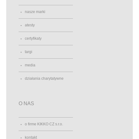
nasze marki
atesty
certyfikaty
targi
media
działania charytatywne
O NAS
o firme KIKKO CZ s.r.o.
kontakt