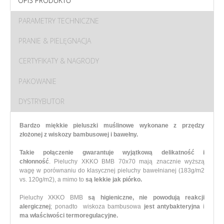
OPIS PRODUKTU
PARAMETRY TECHNICZNE
PRANIE & PIELĘGNACJA
CERTYFIKATY & NAGRODY
PAKOWANIE
DYSTRYBUTOR
Bardzo miękkie pieluszki muślinowe wykonane z przędzy
złożonej z wiskozy bambusowej i bawełny.
Takie połączenie gwarantuje wyjątkową delikatność i
chłonność
.
Pieluchy XKKO BMB 70x70 mają znacznie wyższą
wagę w porównaniu do klasycznej pieluchy bawełnianej (183g/m2
vs. 120g/m2), a mimo to
są lekkie jak piórko.
Pieluchy XKKO BMB
są higieniczne,
nie powodują reakcji
alergicznej
; ponadto wiskoza bambusowa
jest antybakteryjna
i
ma właściwości termoregulacyjne.