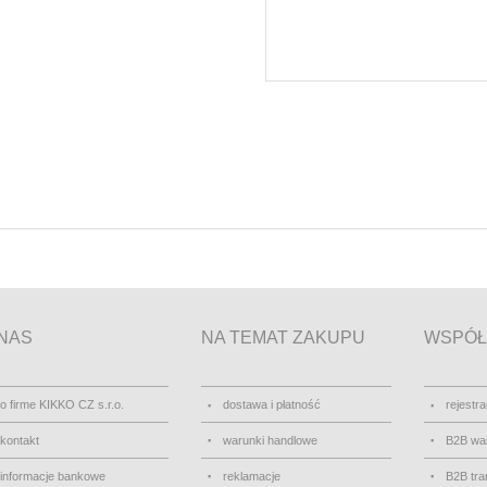
NAS
NA TEMAT ZAKUPU
WSPÓŁ
o firme KIKKO CZ s.r.o.
dostawa i płatność
rejestra
kontakt
warunki handlowe
B2B wa
informacje bankowe
reklamacje
B2B tra