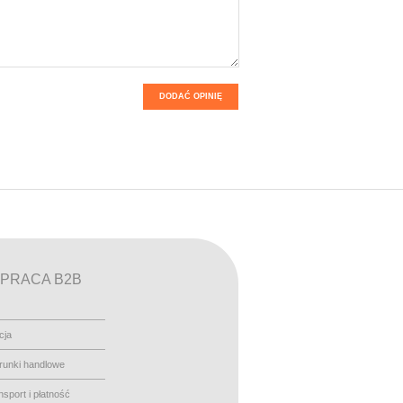
DODAĆ OPINIĘ
PRACA B2B
cja
runki handlowe
nsport i płatność