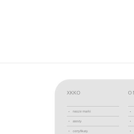
XKKO
O 
nasze marki
atesty
certyfikaty