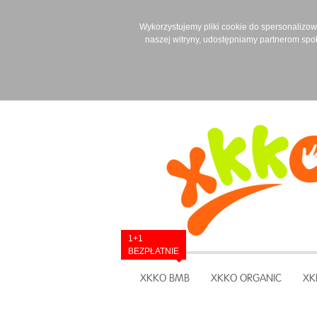
Wykorzystujemy pliki cookie do spersonalizowan
naszej witryny, udostępniamy partnerom spo
1+1
BEZPŁATNIE
XKKO BMB
XKKO ORGANIC
XK