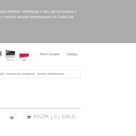
ej witrynie. Informacje o tym, jak korzystasz z
e z innymi danymi otrzymanymi od Ciebie lub
Store Locator
Zaloguj
0
KOSZYK
0
0,00 ‎ZŁ