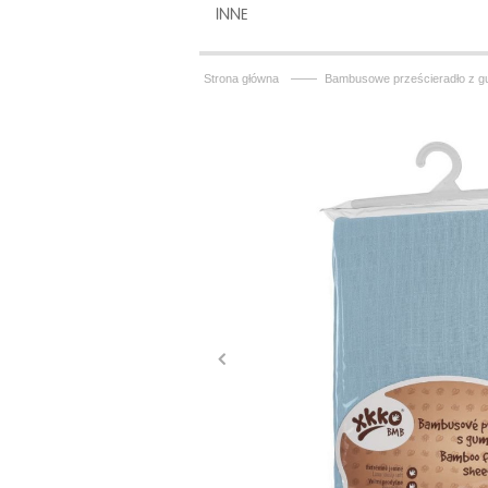
INNE
——
Strona główna
Bambusowe prześcieradło z g