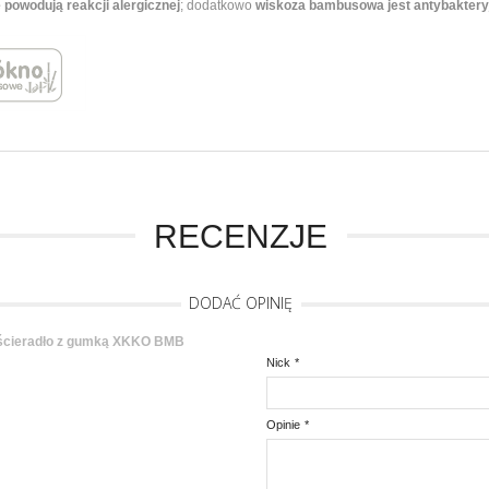
e powodują reakcji alergicznej
; dodatkowo
wiskoza bambusowa jest antybakteryjn
RECENZJE
DODAĆ OPINIĘ
dło z gumką XKKO BMB
Nick
*
Opinie
*