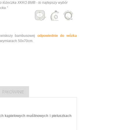
o łóżeczka XKKO BMB - to najlepszy wybór
cka.“
z wiskozy bambusowej
odpowiednie do wózka
wymiarach 50x70cm.
PAKOWANIE
ach kąpielowych muślinowych i pieluszkach