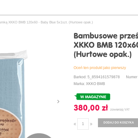
umką XKKO BMB 120x60 - Baby Blue 5x1szt. (Hurtowe opak.)
Bambusowe prześ
XKKO BMB 120x60 
(Hurtowe opak.)
Oceń ten produkt jako pierwszy
Barkod: 5_8594161579878
Numer
Marka: XKKO BMB
380,00 ‎zł
DODAJ DO KOSZYKA