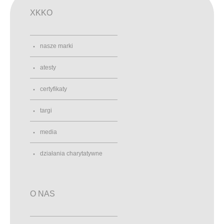
XKKO
nasze marki
atesty
certyfikaty
targi
media
działania charytatywne
O NAS