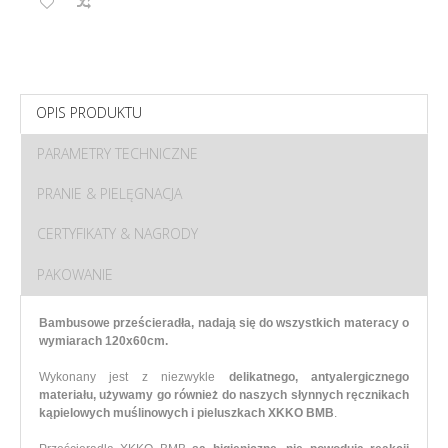
OPIS PRODUKTU
PARAMETRY TECHNICZNE
PRANIE & PIELĘGNACJA
CERTYFIKATY & NAGRODY
PAKOWANIE
Bambusowe prześcieradła, nadają się do wszystkich materacy o
wymiarach 120x60cm.
Wykonany jest z niezwykle
delikatnego, antyalergicznego
materiału, używamy go również do naszych słynnych ręcznikach
kąpielowych muślinowych i pieluszkach XKKO BMB
.