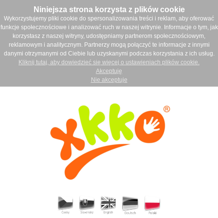
Niniejsza strona korzysta z plików cookie
Wykorzystujemy pliki cookie do spersonalizowania treści i reklam, aby oferować
funkcje społecznościowe i analizować ruch w naszej witrynie. Informacje o tym, jak
korzystasz z naszej witryny, udostępniamy partnerom społecznościowym,
reklamowym i analitycznym. Partnerzy mogą połączyć te informacje z innymi
danymi otrzymanymi od Ciebie lub uzyskanymi podczas korzystania z ich usług.
Kliknij tutaj, aby dowiedzieć się więcej o ustawieniach plików cookie.
Akceptuję
Nie akceptuje