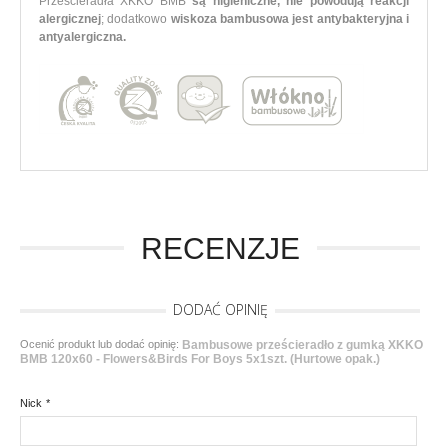
Prześcieradła XKKO BMB
są higieniczne, nie powodują reakcji
alergicznej
; dodatkowo
wiskoza bambusowa jest antybakteryjna i
antyalergiczna.
RECENZJE
DODAĆ OPINIĘ
Ocenić produkt lub dodać opinię:
Bambusowe prześcieradło z gumką XKKO
BMB 120x60 - Flowers&Birds For Boys 5x1szt. (Hurtowe opak.)
Nick
*