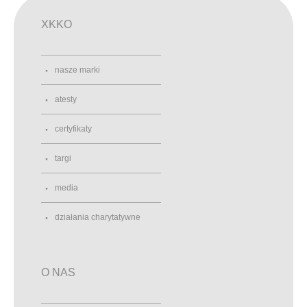
XKKO
nasze marki
atesty
certyfikaty
targi
media
działania charytatywne
O NAS