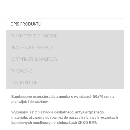
OPIS PRODUKTU
PARAMETRY TECHNICZNE
PRANIE & PIELĘGNACJA
CERTYFIKATY & NAGRODY
PAKOWANIE
DYSTRYBUTOR
Bambusowe prześcieradła z gumką o wymiarach 50x70 cm na
przewijak i do wózków.
Wykonany jest z niezwykle
delikatnego, antyalergicznego
materiału, używamy go również do naszych słynnych ręcznikach
kąpielowych muślinowych i pieluszkach XKKO BMB
.