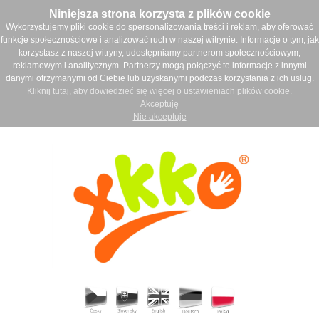
Niniejsza strona korzysta z plików cookie
Wykorzystujemy pliki cookie do spersonalizowania treści i reklam, aby oferować
funkcje społecznościowe i analizować ruch w naszej witrynie. Informacje o tym, jak
korzystasz z naszej witryny, udostępniamy partnerom społecznościowym,
reklamowym i analitycznym. Partnerzy mogą połączyć te informacje z innymi
danymi otrzymanymi od Ciebie lub uzyskanymi podczas korzystania z ich usług.
Kliknij tutaj, aby dowiedzieć się więcej o ustawieniach plików cookie.
Akceptuję
Nie akceptuje