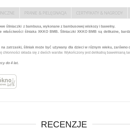
HNICZNE
PRANIE & PIELĘGNACJA
CERTYFIKATY & NAGRODY
we śliniaczki z bambusa, wykonane z bambusowej wiskozy i bawełny.
e właściwości ślniaka XKKO BMB. Śliniaczki XKKO BMB są delikatne, bardz
a zatrzaski, śliniak może być używany dla dzieci w różnym wieku, zarówno d
ej chłonności składa się z dwóch warstw. Wykończony jest delikatną bawełnianą l
cy do 4 lat.
RECENZJE