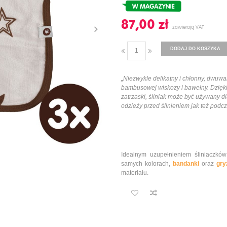
87,00 ‎zł
DODAJ DO KOSZYKA
„Niezwykle delikatny i chłonny, dwuw
bambusowej wiskozy i bawełny. Dzięk
zatrzaski, śliniak może być używany d
odzieży przed ślinieniem jak też podcz
Idealnym uzupełnieniem śliniaczkó
samych kolorach,
bandanki
oraz
gry
materiału.