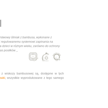
arstwowy śliniak z bambusa, wykonane z
i regulowanemu systemowi zapinania na
la dzieci w różnym wieku, zarówno do ochrony
as posiłków. „
w z wiskozy bambusowej są, dostępne w tych
zaki
, wszystkie wyprodukowane z tego samego