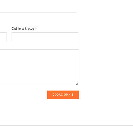
Opinie w krotce
*
DODAĆ OPINIĘ