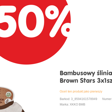
Bambusowy ślinia
Brown Stars 3x1sz
Oceń ten produkt jako pierwszy
Barkod: 3_8594161578949
Numer
Marka: XKKO BMB