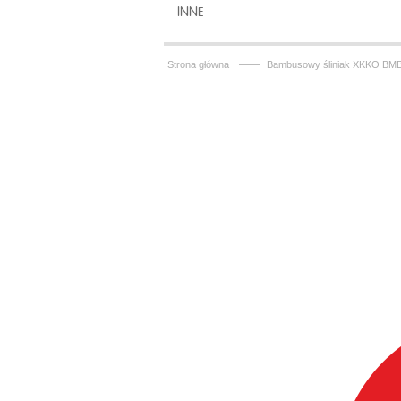
INNE
——
Strona główna
Bambusowy śliniak XKKO BMB -