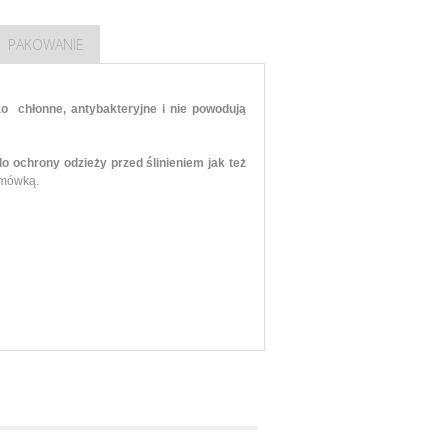
PAKOWANIE
o chłonne, antybakteryjne i nie powodują
o ochrony odzieży przed ślinieniem jak też
amówką.