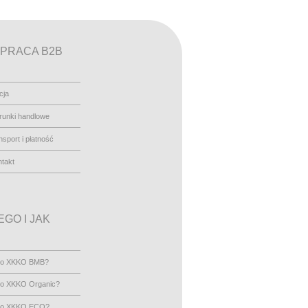
PRACA B2B
cja
runki handlowe
nsport i płatność
takt
GO I JAK
go XKKO BMB?
go XKKO Organic?
go XKKO ECO?