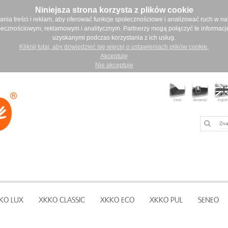
Niniejsza strona korzysta z plików cookie
ia treści i reklam, aby oferować funkcje społecznościowe i analizować ruch w nasz
łecznościowym, reklamowym i analitycznym. Partnerzy mogą połączyć te informacj
uzyskanymi podczas korzystania z ich usług.
Kliknij tutaj, aby dowiedzieć się więcej o ustawieniach plików cookie.
Akceptuję
Nie akceptuje
KO LUX
XKKO CLASSIC
XKKO ECO
XKKO PUL
SENEO