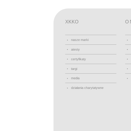
XKKO
O 
nasze marki
atesty
certyfikaty
targi
media
działania charytatywne