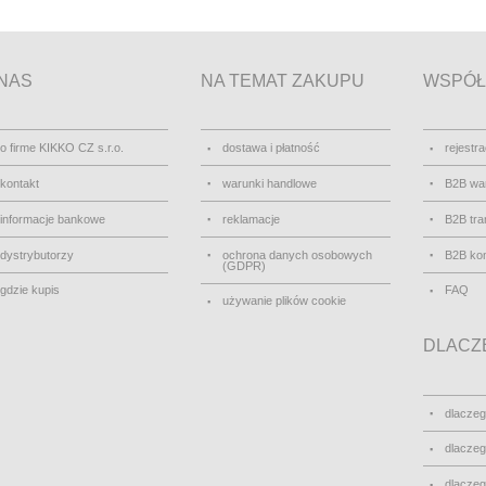
NAS
NA TEMAT ZAKUPU
WSPÓŁ
o firme KIKKO CZ s.r.o.
dostawa i płatność
rejestra
kontakt
warunki handlowe
B2B wa
informacje bankowe
reklamacje
B2B tra
dystrybutorzy
ochrona danych osobowych
B2B kon
(GDPR)
gdzie kupis
FAQ
używanie plików cookie
DLACZE
dlacze
dlacze
dlacze