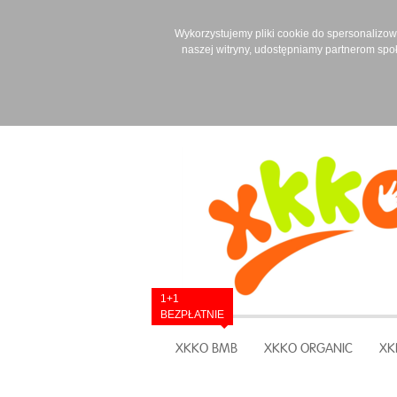
Wykorzystujemy pliki cookie do spersonalizowan
naszej witryny, udostępniamy partnerom spo
1+1
BEZPŁATNIE
XKKO BMB
XKKO ORGANIC
XK