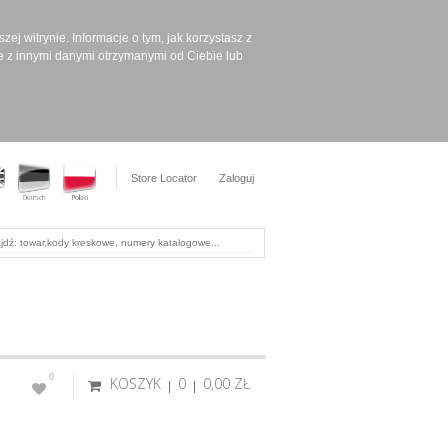
ej witrynie. Informacje o tym, jak korzystasz z
e z innymi danymi otrzymanymi od Ciebie lub
Store Locator
Zaloguj
0
KOSZYK
0
0,00 ‎ZŁ