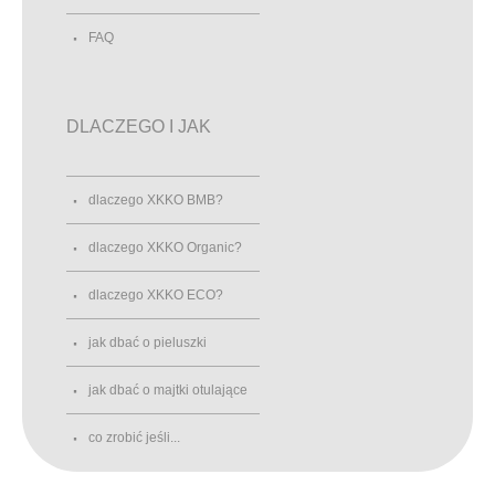
FAQ
DLACZEGO I JAK
dlaczego XKKO BMB?
dlaczego XKKO Organic?
dlaczego XKKO ECO?
jak dbać o pieluszki
jak dbać o majtki otulające
co zrobić jeśli...