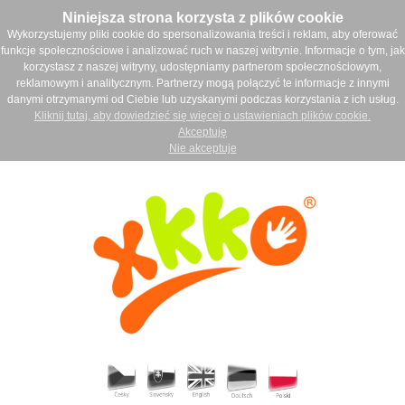
Niniejsza strona korzysta z plików cookie
Wykorzystujemy pliki cookie do spersonalizowania treści i reklam, aby oferować
funkcje społecznościowe i analizować ruch w naszej witrynie. Informacje o tym, jak
korzystasz z naszej witryny, udostępniamy partnerom społecznościowym,
reklamowym i analitycznym. Partnerzy mogą połączyć te informacje z innymi
danymi otrzymanymi od Ciebie lub uzyskanymi podczas korzystania z ich usług.
Kliknij tutaj, aby dowiedzieć się więcej o ustawieniach plików cookie.
Akceptuję
Nie akceptuje