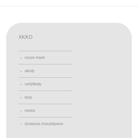
XKKO
nasze marki
atesty
certyfikaty
targi
media
działania charytatywne