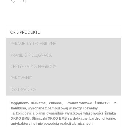
OPIS PRODUKTU
PARAMETRY TECHNICZNE
PRANIE & PIELĘGNACJA
CERTYFIKATY & NAGRODY
PAKOWANIE
DYSTRYBUTOR
Wyjątkowo delikatne, chłonne, dwuwarstwowe śliniaczki z
bambusa, wykonane z bambusowej wiskozy i bawełny.
Ta kompozycja tkanin gwarantuje
wyjątkowe właściwości ślniaka
XKKO BMB. Śliniaczki XKKO BMB są delikatne, bardzo chłonne,
antybakteryjne i nie powodują reakcji alergicznych.