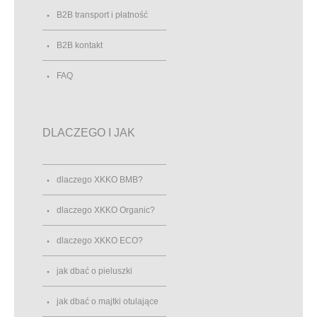
B2B transport i płatność
B2B kontakt
FAQ
DLACZEGO I JAK
dlaczego XKKO BMB?
dlaczego XKKO Organic?
dlaczego XKKO ECO?
jak dbać o pieluszki
jak dbać o majtki otulające