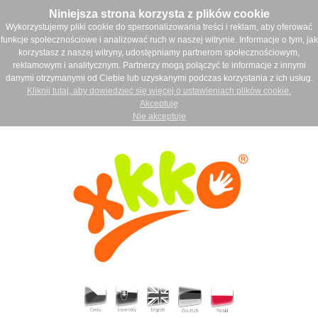
Niniejsza strona korzysta z plików cookie
Wykorzystujemy pliki cookie do spersonalizowania treści i reklam, aby oferować
funkcje społecznościowe i analizować ruch w naszej witrynie. Informacje o tym, jak
korzystasz z naszej witryny, udostępniamy partnerom społecznościowym,
reklamowym i analitycznym. Partnerzy mogą połączyć te informacje z innymi
danymi otrzymanymi od Ciebie lub uzyskanymi podczas korzystania z ich usług.
Kliknij tutaj, aby dowiedzieć się więcej o ustawieniach plików cookie.
Akceptuję
Nie akceptuje