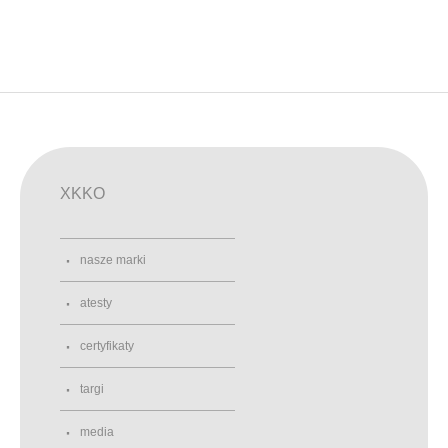
XKKO
nasze marki
atesty
certyfikaty
targi
media