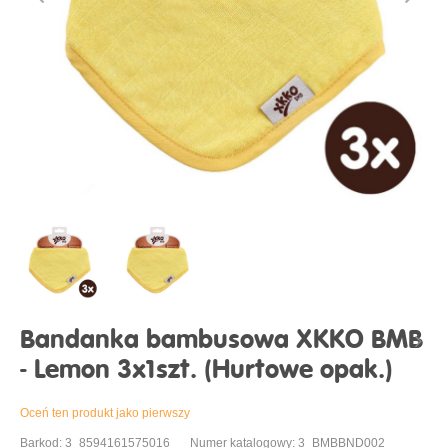
Bandanka bambusowa XKKO BMB
- Lemon 3x1szt. (Hurtowe opak.)
Oceń ten produkt jako pierwszy
Barkod: 3_8594161575016
Numer katalogowy: 3_BMBBND002