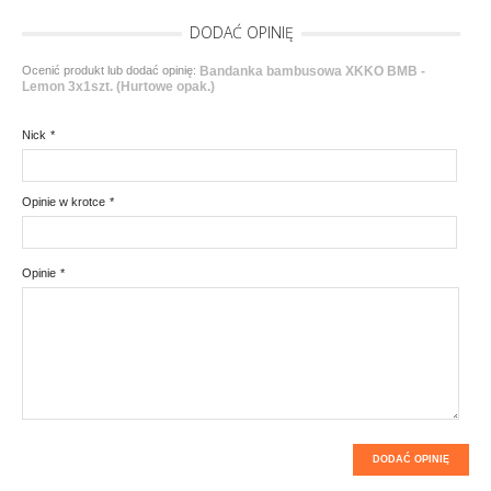
DODAĆ OPINIĘ
Ocenić produkt lub dodać opinię:
Bandanka bambusowa XKKO BMB -
Lemon 3x1szt. (Hurtowe opak.)
Nick
*
Opinie w krotce
*
Opinie
*
DODAĆ OPINIĘ