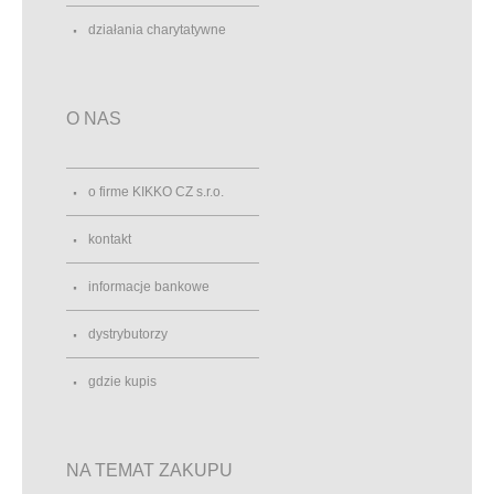
działania charytatywne
O NAS
o firme KIKKO CZ s.r.o.
kontakt
informacje bankowe
dystrybutorzy
gdzie kupis
NA TEMAT ZAKUPU