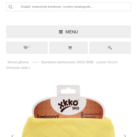
MENU
0
——
Strona główna
Bandanka bambusowa XKKO BMB - Lemon 3x1szt.
(Hurtowe opak.)