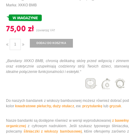
Marka: XKKO BMB
75,00 ‎zł
DODAJ DO KOSZYKA
„Bandany XKKO BMB, chronią delikatną skórę przed wilgocią i zimnem
oraz estetycznie uzupełniają codzienny strój Twoich dzieci, stanowią
idealne połączenie funkcjonalności i estetyki.“
Do naszych bandanek z wiskozy bambusowej możesz również dobrać pod
kolor
kwadratowe pieluchy,
duży otulacz
, ew.
przytulankę
lub
gryzak
.
Nasze bandanki są dostępne również w wersji wyprodukowanej
z bawełny
organicznej
z cyfrowym nadrukiem. Jeśli szukasz typowego śliniaczka,
polecamy
śliniaczki z wiskozy bambusowej
, które oferujemy zarówno z