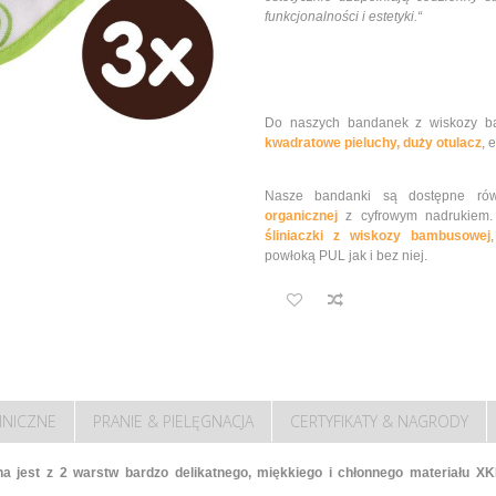
funkcjonalności i estetyki.“
Do naszych bandanek z wiskozy b
kwadratowe pieluchy,
duży otulacz
, 
Nasze bandanki są dostępne ró
organicznej
z cyfrowym nadrukiem. 
śliniaczki z wiskozy bambusowej
powłoką PUL jak i bez niej.
HNICZNE
PRANIE & PIELĘGNACJA
CERTYFIKATY & NAGRODY
jest z 2 warstw bardzo delikatnego, miękkiego i chłonnego materiału 