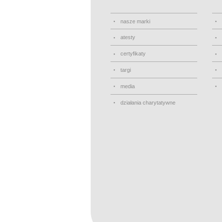
nasze marki
atesty
certyfikaty
targi
media
działania charytatywne