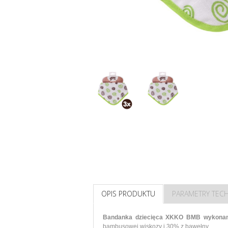
OPIS PRODUKTU
PARAMETRY TEC
Bandanka dziecięca XKKO BMB wykonana 
bambusowej wiskozy i 30% z bawełny.