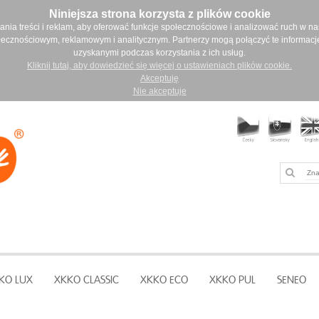
Niniejsza strona korzysta z plików cookie
ia treści i reklam, aby oferować funkcje społecznościowe i analizować ruch w nasz
łecznościowym, reklamowym i analitycznym. Partnerzy mogą połączyć te informacj
uzyskanymi podczas korzystania z ich usług.
Kliknij tutaj, aby dowiedzieć się więcej o ustawieniach plików cookie.
Akceptuję
Nie akceptuje
KO LUX
XKKO CLASSIC
XKKO ECO
XKKO PUL
SENEO