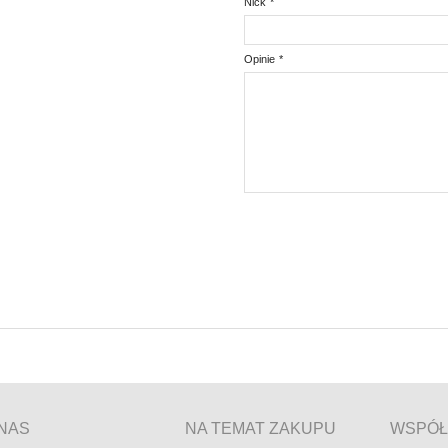
Nick
*
Opinie
*
NAS
NA TEMAT ZAKUPU
WSPÓŁ