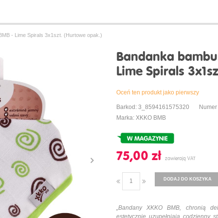
 - Lime Spirals 3x1szt. (Hurtowe opak.)
Bandanka bambu
Lime Spirals 3x1s
Oceń ten produkt jako pierwszy
Barkod: 3_8594161575320
Numer
Marka: XKKO BMB
75,00 ‎zł
DODAJ DO KOSZYKA
„Bandany XKKO BMB, chronią deli
estetycznie uzupełniają codzienny st