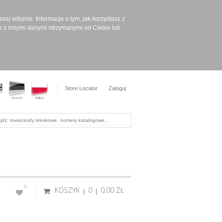
ej witrynie. Informacje o tym, jak korzystasz z
e z innymi danymi otrzymanymi od Ciebie lub
Store Locator
Zaloguj
0
KOSZYK
0
0,00 ‎ZŁ