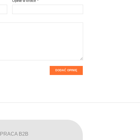
Opinie w krotce
*
DODAĆ OPINIĘ
PRACA B2B