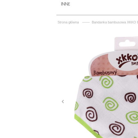
INNE
——
Strona główna
Bandanka bambusowa XKKO BMB