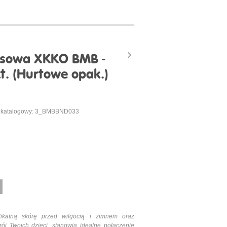
sowa XKKO BMB -
zt. (Hurtowe opak.)
 katalogowy: 3_BMBBND033
katną skórę przed wilgocią i zimnem oraz
rój Twoich dzieci, stanowią idealne połączenie