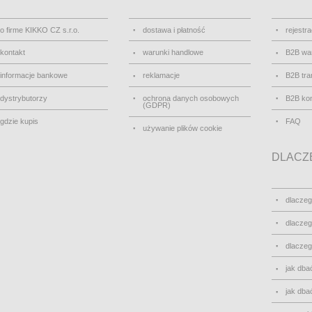
o firme KIKKO CZ s.r.o.
dostawa i płatność
rejestra
kontakt
warunki handlowe
B2B wa
informacje bankowe
reklamacje
B2B tra
dystrybutorzy
ochrona danych osobowych
B2B kon
(GDPR)
gdzie kupis
FAQ
używanie plików cookie
DLACZE
dlacze
dlacze
dlacze
jak dbać
jak dbać