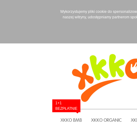
Wykorzystujemy pliki cookie do spersonalizowan
naszej witryny, udostępniamy partnerom spo
1+1
BEZPŁATNIE
XKKO BMB
XKKO ORGANIC
XK