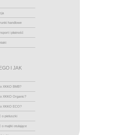
cja
runki handlowe
nsport i płatność
takt
GO I JAK
go XKKO BMB?
go XKKO Organic?
go XKKO ECO?
 o pieluszki
 o majtki otulające