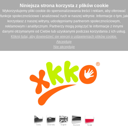
Niniejsza strona korzysta z plików cookie
Wykorzystujemy pliki cookie do spersonalizowania treści i reklam, aby oferować
funkcje społecznościowe i analizować ruch w naszej witrynie. Informacje o tym, jak
korzystasz z naszej witryny, udostępniamy partnerom społecznościowym,
reklamowym i analitycznym. Partnerzy mogą połączyć te informacje z innymi
danymi otrzymanymi od Ciebie lub uzyskanymi podczas korzystania z ich usług.
Kliknij tutaj, aby dowiedzieć się więcej o ustawieniach plików cookie.
Akceptuję
Nie akceptuje