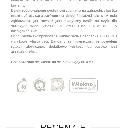
Materiał ten składa się w 70% z bambusowej wiskozy i 30% z
bawełny.
Dzięki regulowanemu systemowi zapinania na zatrzaski, chustka
może być używana zarówno dla dzieci śliniących się w okresie
ząbkowania, jak również jako klasyczny szalik na szyję dla
starszych dzieci
. Można je stosować u dzieci w wieku od 6
miesięcy do 4 lat.
Odpowiednie skomponowane tkaniny nadają bandanką XKKO BMB
wyjątkowe właściwości.
Bandany są higieniczne, nie powodują
reakcji alergicznej; dodatkowo wiskoza bambusowa jest
antybakteryjna.
Przeznaczona dla wieku: od ok. 6 miesięcy do 4 lat
RECENZJE