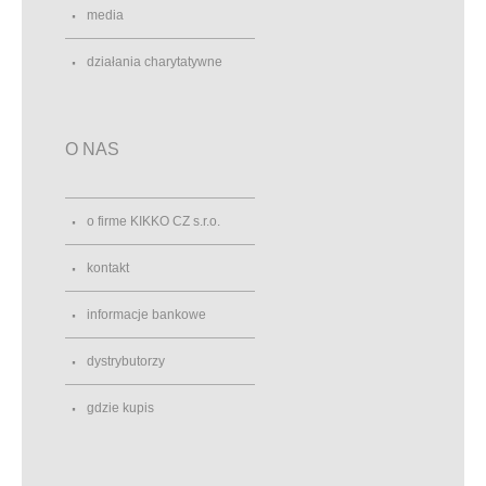
media
działania charytatywne
O NAS
o firme KIKKO CZ s.r.o.
kontakt
informacje bankowe
dystrybutorzy
gdzie kupis