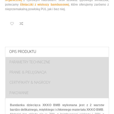
polecamy
śliniaczki z wiskozy bambusowej
, które oferujemy zarówno z
nieprzemakalną powłoką PUL jak i bez niej.
OPIS PRODUKTU
PARAMETRY TECHNICZNE
PRANIE & PIELĘGNACJA
CERTYFIKATY & NAGRODY
PAKOWANIE
Bandanka dziecięca XKKO BMB wykonana jest z 2 warstw
bardzo delikatnego, miękkiego i chłonnego materiału XKKO BMB
.