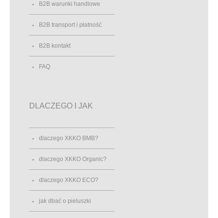
B2B warunki handlowe
B2B transport i płatność
B2B kontakt
FAQ
DLACZEGO I JAK
dlaczego XKKO BMB?
dlaczego XKKO Organic?
dlaczego XKKO ECO?
jak dbać o pieluszki