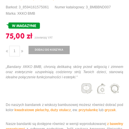
Barkod: 3_8594161575061
Numer katalogowy: 3_BMBBND007
Marka: XKKO BMB
75,00 ‎zł
DODAJ DO KOSZYKA
„Bandany XKKO BMB, chronią delikatną skórę przed wilgocią i zimnem
oraz estetycznie uzupełniają codzienny strój Twoich dzieci, stanowią
idealne połączenie funkcjonalności i estetyki.“
Do naszych bandanek z wiskozy bambusowej możesz również dobrać pod
kolor
kwadratowe pieluchy,
duży otulacz
, ew.
przytulankę
lub
gryzak
.
Nasze bandanki są dostępne również w wersji wyprodukowanej
z bawełny
organicznej
z cyfrowym nadrukiem. Jeśli szukasz typowego śliniaczka,