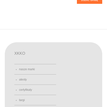
DODAĆ OPINIĘ
XKKO
nasze marki
atesty
certyfikaty
targi