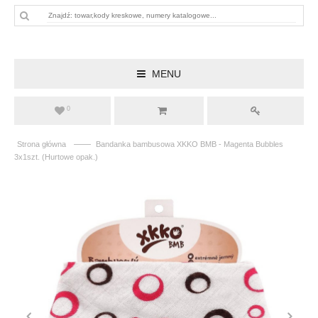
MENU
0
——
Strona główna
Bandanka bambusowa XKKO BMB - Magenta Bubbles
3x1szt. (Hurtowe opak.)