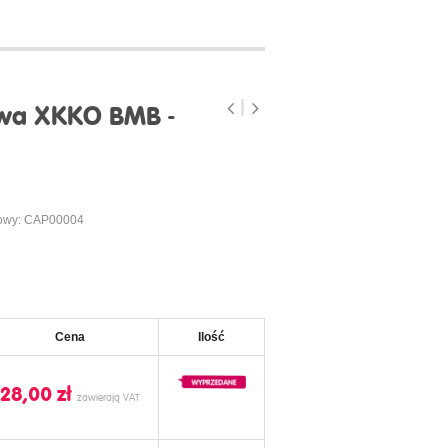
wa XKKO BMB -
owy: CAP00004
Cena
Ilość
28,00 ‎zł