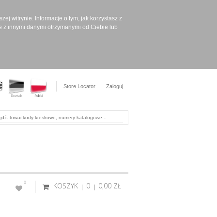
ej witrynie. Informacje o tym, jak korzystasz z
e z innymi danymi otrzymanymi od Ciebie lub
Store Locator
Zaloguj
0
KOSZYK
0
0,00 ‎ZŁ