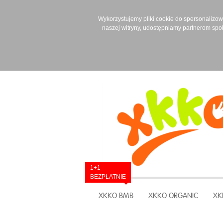
Wykorzystujemy pliki cookie do spersonalizowan
naszej witryny, udostępniamy partnerom spo
1+1
BEZPŁATNIE
XKKO BMB
XKKO ORGANIC
XK