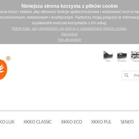
Niniejsza strona korzysta z plików cookie
ia treści i reklam, aby oferować funkcje społecznościowe i analizować ruch w nasz
łecznościowym, reklamowym i analitycznym. Partnerzy mogą połączyć te informacj
uzyskanymi podczas korzystania z ich usług.
Kliknij tutaj, aby dowiedzieć się więcej o ustawieniach plików cookie.
Akceptuję
Nie akceptuje
KO LUX
XKKO CLASSIC
XKKO ECO
XKKO PUL
SENEO