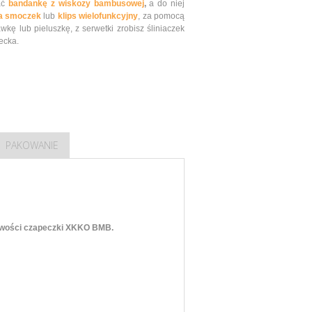
ać
bandankę z wiskozy bambusowej
,
a do niej
na smoczek
lub
klips wielofunkcyjny
, za pomocą
kę lub pieluszkę, z serwetki zrobisz śliniaczek
iecka
.
PAKOWANIE
ciwości czapeczki XKKO BMB.