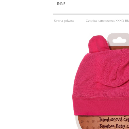
INNE
——
Strona główna
Czapka bambusowa XKKO BM