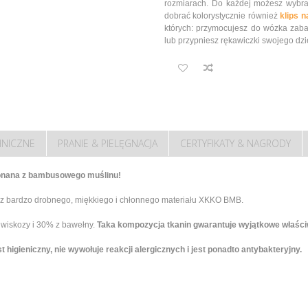
rozmiarach. Do każdej możesz wybr
dobrać kolorystycznie również
klips 
których: przymocujesz do wózka zabaw
lub przypniesz rękawiczki swojego dz
HNICZNE
PRANIE & PIELĘGNACJA
CERTYFIKATY & NAGRODY
konana z bambusowego muślinu!
 bardzo drobnego, miękkiego i chłonnego materiału XKKO BMB.
 wiskozy i 30% z bawełny.
Taka kompozycja tkanin gwarantuje wyjątkowe właś
 higieniczny, nie wywołuje reakcji alergicznych i jest ponadto antybakteryjny.