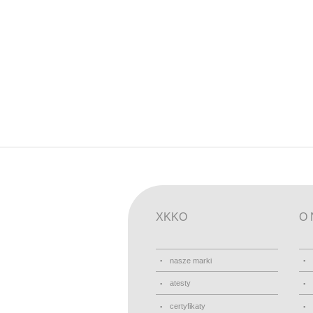
XKKO
O 
nasze marki
atesty
certyfikaty