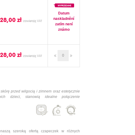
Datum
naskladnění
28,00 ‎zł
zatím není
známo
28,00 ‎zł
kórę przed wilgocią i zimnem oraz estetycznie
oich dzieci, stanowią idealne połączenie
naszą szeroką ofertą czapeczek w różnych