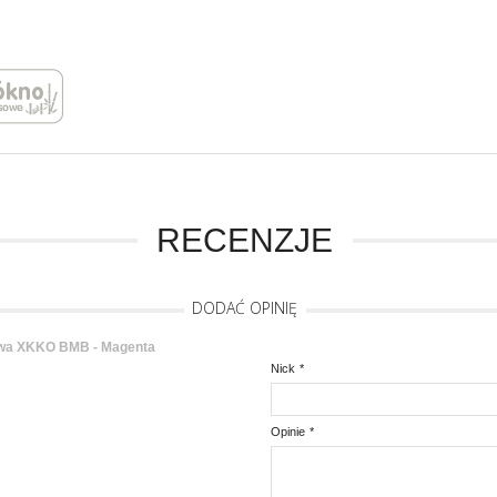
RECENZJE
DODAĆ OPINIĘ
wa XKKO BMB - Magenta
Nick
*
Opinie
*