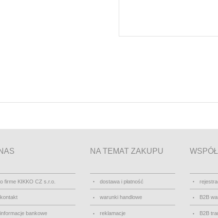
NAS
NA TEMAT ZAKUPU
WSPÓŁ
o firme KIKKO CZ s.r.o.
dostawa i płatność
rejestra
kontakt
warunki handlowe
B2B wa
informacje bankowe
reklamacje
B2B tra