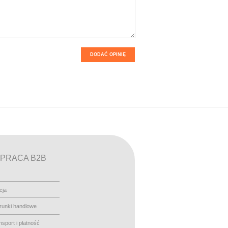
DODAĆ OPINIĘ
PRACA B2B
cja
runki handlowe
nsport i płatność