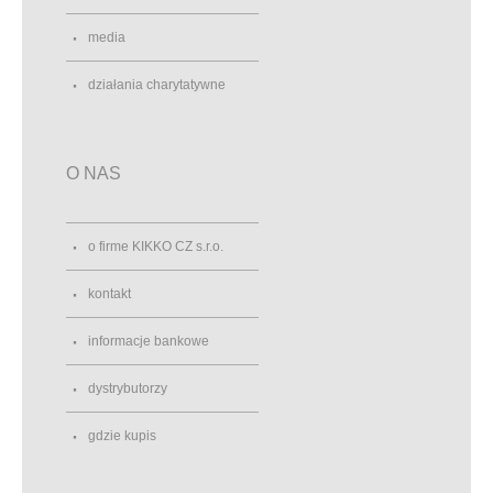
media
działania charytatywne
O NAS
o firme KIKKO CZ s.r.o.
kontakt
informacje bankowe
dystrybutorzy
gdzie kupis