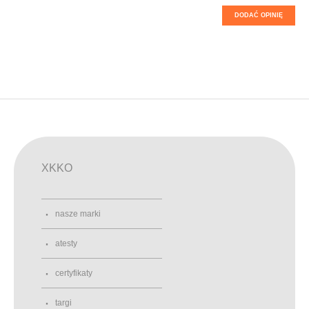
DODAĆ OPINIĘ
XKKO
nasze marki
atesty
certyfikaty
targi