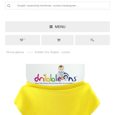
MENU
0
——
Strona główna
Dribble Ons Brights - Lemon