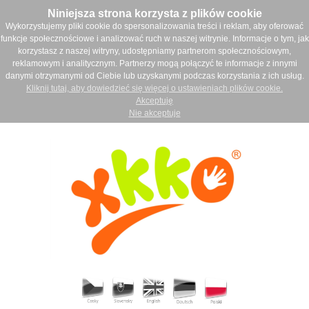
Niniejsza strona korzysta z plików cookie
Wykorzystujemy pliki cookie do spersonalizowania treści i reklam, aby oferować
funkcje społecznościowe i analizować ruch w naszej witrynie. Informacje o tym, jak
korzystasz z naszej witryny, udostępniamy partnerom społecznościowym,
reklamowym i analitycznym. Partnerzy mogą połączyć te informacje z innymi
danymi otrzymanymi od Ciebie lub uzyskanymi podczas korzystania z ich usług.
Kliknij tutaj, aby dowiedzieć się więcej o ustawieniach plików cookie.
Akceptuję
Nie akceptuje