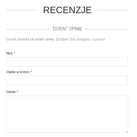
RECENZJE
DODAĆ OPINIĘ
Ocenić produkt lub dodać opinię:
Dribble Ons Brights - Lemon
Nick
*
Opinie w krotce
*
Opinie
*