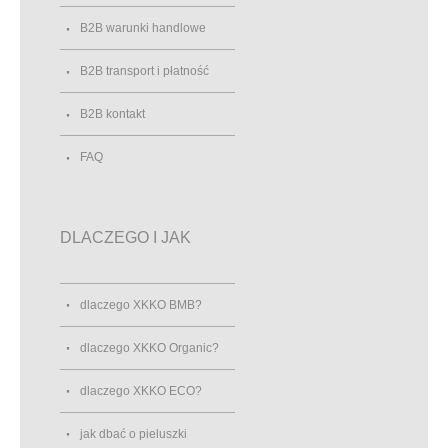
B2B warunki handlowe
B2B transport i płatność
B2B kontakt
FAQ
DLACZEGO I JAK
dlaczego XKKO BMB?
dlaczego XKKO Organic?
dlaczego XKKO ECO?
jak dbać o pieluszki