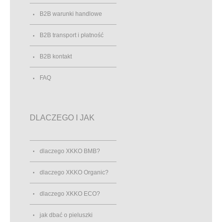
B2B warunki handlowe
B2B transport i płatność
B2B kontakt
FAQ
DLACZEGO I JAK
dlaczego XKKO BMB?
dlaczego XKKO Organic?
dlaczego XKKO ECO?
jak dbać o pieluszki