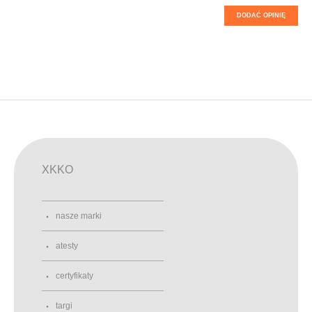
DODAĆ OPINIĘ
XKKO
nasze marki
atesty
certyfikaty
targi