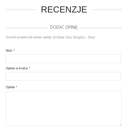
RECENZJE
DODAĆ OPINIĘ
Ocenić produkt lub dodać opinię:
Dribble Ons Brights - Red
Nick
*
Opinie w krotce
*
Opinie
*