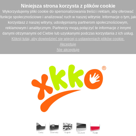
Niniejsza strona korzysta z plików cookie
Wykorzystujemy pliki cookie do spersonalizowania treści i reklam, aby oferować
funkcje społecznościowe i analizować ruch w naszej witrynie. Informacje o tym, jak
korzystasz z naszej witryny, udostępniamy partnerom społecznościowym,
reklamowym i analitycznym. Partnerzy mogą połączyć te informacje z innymi
danymi otrzymanymi od Ciebie lub uzyskanymi podczas korzystania z ich usług.
Kliknij tutaj, aby dowiedzieć się więcej o ustawieniach plików cookie.
Akceptuję
Nie akceptuje