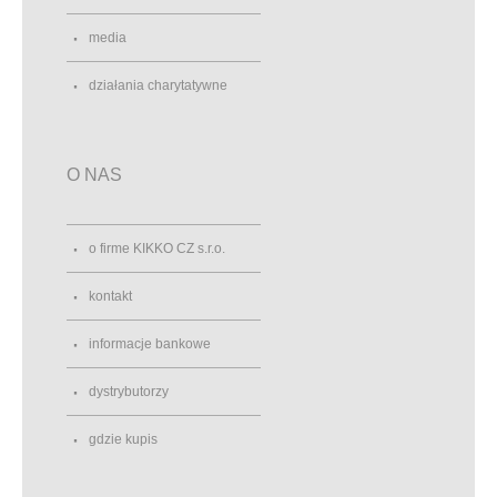
media
działania charytatywne
O NAS
o firme KIKKO CZ s.r.o.
kontakt
informacje bankowe
dystrybutorzy
gdzie kupis