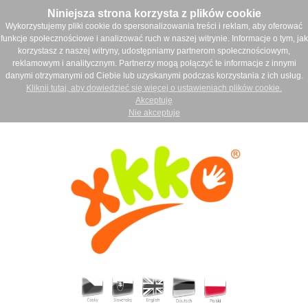
Niniejsza strona korzysta z plików cookie
Wykorzystujemy pliki cookie do spersonalizowania treści i reklam, aby oferować
funkcje społecznościowe i analizować ruch w naszej witrynie. Informacje o tym, jak
korzystasz z naszej witryny, udostępniamy partnerom społecznościowym,
reklamowym i analitycznym. Partnerzy mogą połączyć te informacje z innymi
danymi otrzymanymi od Ciebie lub uzyskanymi podczas korzystania z ich usług.
Kliknij tutaj, aby dowiedzieć się więcej o ustawieniach plików cookie.
Akceptuję
Nie akceptuje