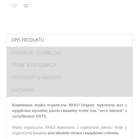
OPIS PRODUKTU
PARAMETRY TECHNICZNE
PRANIE & PIELĘGNACJA
CERTYFIKATY & NAGRODY
PAKOWANIE
Bawełniana myjka organiczna XKKO Organic wykonana jest z
wyjątkowo wysokiej jakości bawełny frotte tzw. "zero twisted" z
certyfikatem GOTS.
Myjka organiczna XKKO wykonana z najwyższej jakości frotte z
organicznej bawełny
jest idealnie cienka i wyjątkowo chłonna.