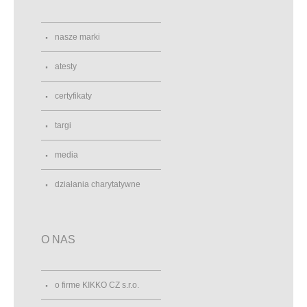
nasze marki
atesty
certyfikaty
targi
media
działania charytatywne
O NAS
o firme KIKKO CZ s.r.o.