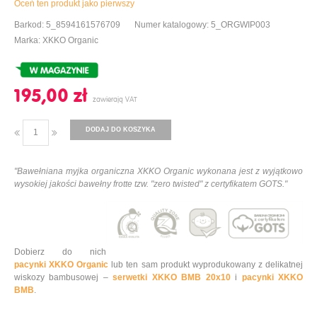
Oceń ten produkt jako pierwszy
Barkod: 5_8594161576709
Numer katalogowy: 5_ORGWIP003
Marka: XKKO Organic
195,00 ‎zł
DODAJ DO KOSZYKA
"Bawełniana myjka organiczna XKKO Organic wykonana jest z wyjątkowo
wysokiej jakości bawełny frotte tzw. "zero twisted" z certyfikatem GOTS."
Dobierz do nich
pacynki XKKO Organic
lub ten sam produkt wyprodukowany z delikatnej
wiskozy bambusowej –
serwetki XKKO BMB 20x10
i
pacynki XKKO
BMB
.