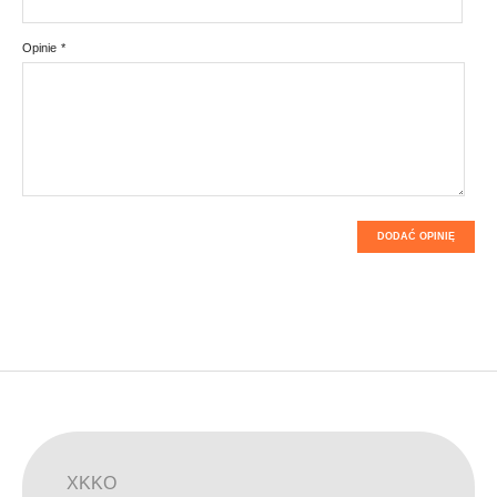
Opinie
*
DODAĆ OPINIĘ
XKKO