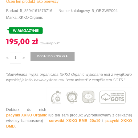
Oceń ten produkt jako pierwszy
Barkod: 5_8594161576716
Numer katalogowy: 5_ORGWIP004
Marka: XKKO Organic
195,00 ‎zł
DODAJ DO KOSZYKA
"Bawełniana myjka organiczna XKKO Organic wykonana jest z wyjątkowo
wysokiej jakości bawełny frotte tzw. "zero twisted" z certyfikatem GOTS."
Dobierz do nich
pacynki XKKO Organic
lub ten sam produkt wyprodukowany z delikatnej
wiskozy bambusowej –
serwetki XKKO BMB 20x10
i
pacynki XKKO
BMB
.