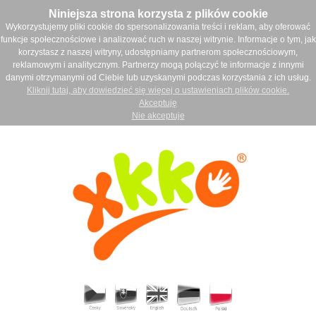
Niniejsza strona korzysta z plików cookie
Wykorzystujemy pliki cookie do spersonalizowania treści i reklam, aby oferować
funkcje społecznościowe i analizować ruch w naszej witrynie. Informacje o tym, jak
korzystasz z naszej witryny, udostępniamy partnerom społecznościowym,
reklamowym i analitycznym. Partnerzy mogą połączyć te informacje z innymi
danymi otrzymanymi od Ciebie lub uzyskanymi podczas korzystania z ich usług.
Kliknij tutaj, aby dowiedzieć się więcej o ustawieniach plików cookie.
Akceptuję
Nie akceptuje