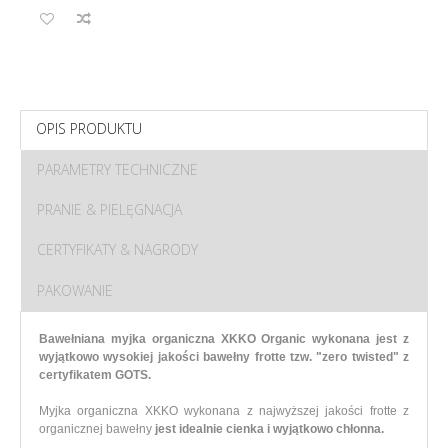
OPIS PRODUKTU
PARAMETRY TECHNICZNE
PRANIE & PIELĘGNACJA
CERTYFIKATY & NAGRODY
PAKOWANIE
Bawełniana myjka organiczna XKKO Organic wykonana jest z
wyjątkowo wysokiej jakości bawełny frotte tzw. "zero twisted" z
certyfikatem GOTS.
Myjka organiczna XKKO wykonana z najwyższej jakości frotte z
organicznej bawełny
jest idealnie cienka i wyjątkowo chłonna.