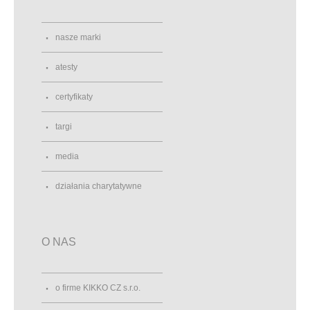
nasze marki
atesty
certyfikaty
targi
media
działania charytatywne
O NAS
o firme KIKKO CZ s.r.o.