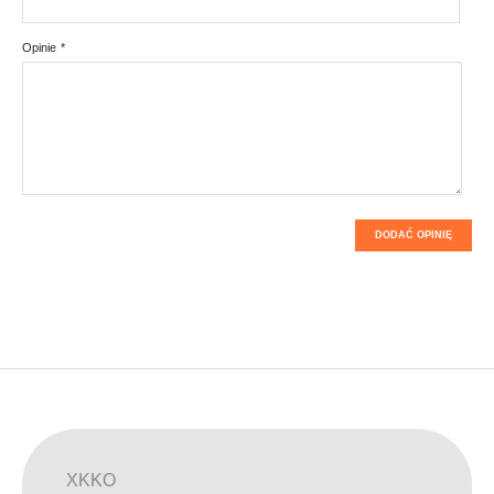
Opinie
*
DODAĆ OPINIĘ
XKKO