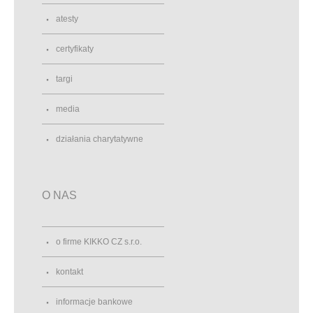
atesty
certyfikaty
targi
media
działania charytatywne
O NAS
o firme KIKKO CZ s.r.o.
kontakt
informacje bankowe