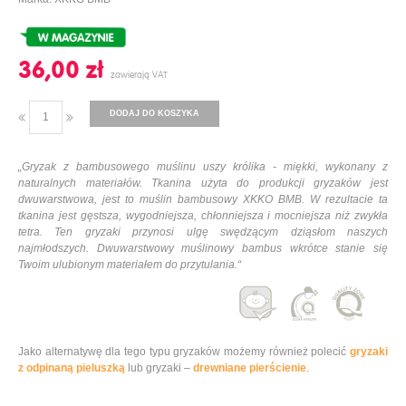
36,00 ‎zł
DODAJ DO KOSZYKA
„
Gryzak z bambusowego muślinu uszy królika - miękki, wykonany z
naturalnych materiałów.
Tkanina użyta do produkcji gryzaków jest
dwuwarstwowa, jest to muślin bambusowy XKKO BMB. W rezultacie ta
tkanina jest gęstsza, wygodniejsza, chłonniejsza i mocniejsza niż zwykła
tetra.
Ten gryzaki przynosi ulgę swędzącym dziąsłom naszych
najmłodszych. Dwuwarstwowy muślinowy bambus wkrótce stanie się
Twoim ulubionym materiałem do przytulania.
“
Jako alternatywę dla tego typu gryzaków możemy również polecić
gryzaki
z odpinaną pieluszką
lub gryzaki –
drewniane pierścienie
.