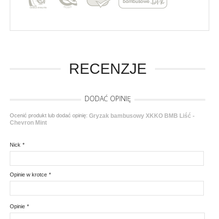
RECENZJE
DODAĆ OPINIĘ
Ocenić produkt lub dodać opinię:
Gryzak bambusowy XKKO BMB Liść -
Chevron Mint
Nick
*
Opinie w krotce
*
Opinie
*