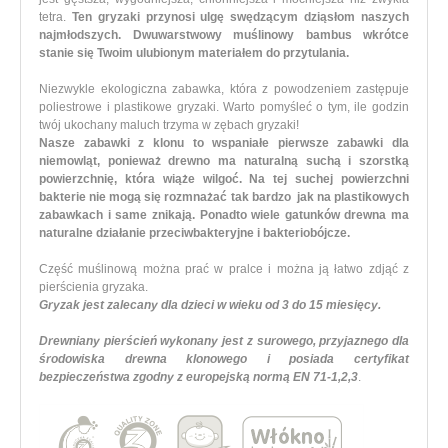
tetra.
Ten gryzaki przynosi ulgę swędzącym dziąsłom naszych
najmłodszych. Dwuwarstwowy muślinowy bambus wkrótce
stanie się Twoim ulubionym materiałem do przytulania.
Niezwykle ekologiczna zabawka, która z powodzeniem zastępuje
poliestrowe i plastikowe gryzaki. Warto pomyśleć o tym, ile godzin
twój ukochany maluch trzyma w zębach gryzaki!
Nasze zabawki z klonu to wspaniałe pierwsze zabawki dla
niemowląt, ponieważ drewno ma naturalną suchą i szorstką
powierzchnię, która wiąże wilgoć. Na tej suchej powierzchni
bakterie nie mogą się rozmnażać tak bardzo jak na plastikowych
zabawkach i same znikają. Ponadto wiele gatunków drewna ma
naturalne działanie przeciwbakteryjne i bakteriobójcze.
Część muślinową można prać w pralce i można ją łatwo zdjąć z
pierścienia gryzaka.
Gryzak jest zalecany dla dzieci w wieku od 3 do 15 miesięcy.
Drewniany pierścień wykonany jest z surowego, przyjaznego dla
środowiska drewna klonowego i posiada certyfikat
bezpieczeństwa zgodny z europejską normą EN 71-1,2,3
.