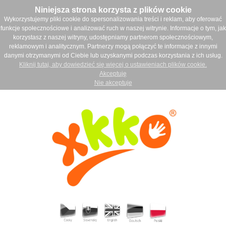
Niniejsza strona korzysta z plików cookie
Wykorzystujemy pliki cookie do spersonalizowania treści i reklam, aby oferować
funkcje społecznościowe i analizować ruch w naszej witrynie. Informacje o tym, jak
korzystasz z naszej witryny, udostępniamy partnerom społecznościowym,
reklamowym i analitycznym. Partnerzy mogą połączyć te informacje z innymi
danymi otrzymanymi od Ciebie lub uzyskanymi podczas korzystania z ich usług.
Kliknij tutaj, aby dowiedzieć się więcej o ustawieniach plików cookie.
Akceptuję
Nie akceptuje