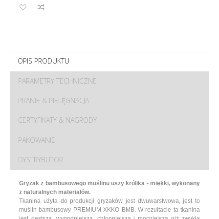
OPIS PRODUKTU
PARAMETRY TECHNICZNE
PRANIE & PIELĘGNACJA
CERTYFIKATY & NAGRODY
PAKOWANIE
DYSTRYBUTOR
Gryzak z bambusowego muślinu uszy królika - miękki, wykonany
z naturalnych materiałów.
Tkanina użyta do produkcji gryzaków jest dwuwarstwowa, jest to
muślin bambusowy PREMIUM XKKO BMB. W rezultacie ta tkanina
jest gęstsza, wygodniejsza, chłonniejsza i mocniejsza niż zwykła