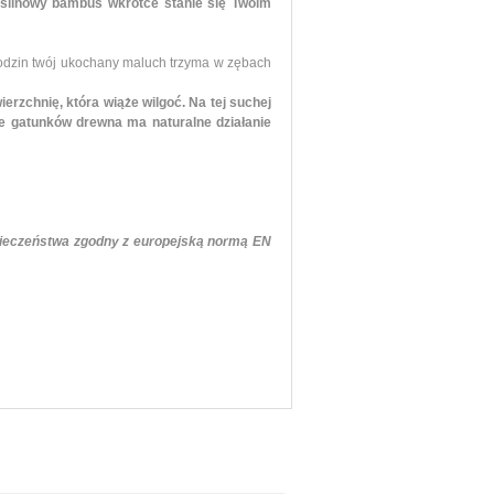
ślinowy bambus wkrótce stanie się Twoim
godzin twój ukochany maluch trzyma w zębach
rzchnię, która wiąże wilgoć. Na tej suchej
le gatunków drewna ma naturalne działanie
zpieczeństwa zgodny z europejską normą EN