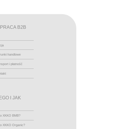
PRACA B2B
cja
runki handlowe
nsport i płatność
takt
GO I JAK
go XKKO BMB?
go XKKO Organic?