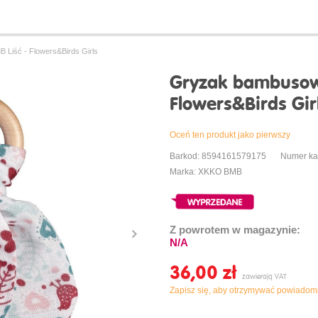
iść - Flowers&Birds Girls
Gryzak bambusow
Flowers&Birds Gir
Oceń ten produkt jako pierwszy
Barkod: 8594161579175
Numer ka
Marka: XKKO BMB
Z powrotem w magazynie:
N/A
36,00 ‎zł
Zapisz się, aby otrzymywać powiadomi