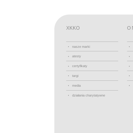
XKKO
O 
nasze marki
atesty
certyfikaty
targi
media
działania charytatywne