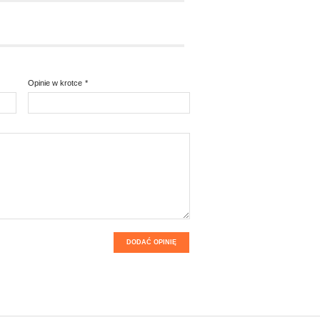
Opinie w krotce
*
DODAĆ OPINIĘ