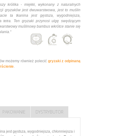
y królika - miękki, wykonany z naturalnych
ji gryzaków jest dwuwarstwowa, jest to muślin
e ta tkanina jest gęstsza, wygodniejsza,
a tetra.
Ten gryzaki przynosi ulgę swędzącym
warstwowy muślinowy bambus wkrótce stanie się
lania.
“
aków możemy również polecić
gryzaki z odpinaną
rścienie
.
PAKOWANIE
DYSTRYBUTOR
 jest gęstsza, wygodniejsza, chłonniejsza i