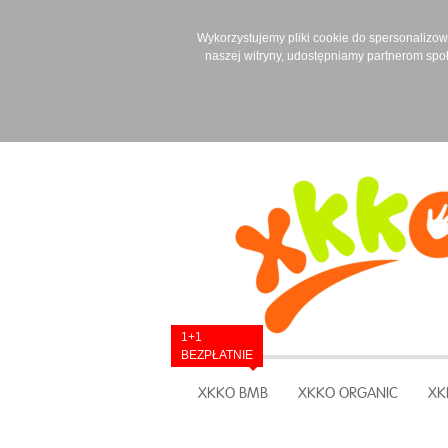
Wykorzystujemy pliki cookie do spersonalizowan
naszej witryny, udostępniamy partnerom spo
1+1
BEZPŁATNIE
XKKO BMB
XKKO ORGANIC
XK