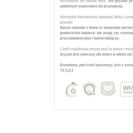
mocniejsza niż zwykła tetra.
Ten gryzaki p
ulubionym materiałem do przytulania.
Niezwykle ekologiczna zabawka, która z pow
gryzaki!
Nasze zabawki z klonu to wspaniałe pierws
powierzchni bakterie nie mogą się rozmna
przeciwbakteryjne i bakteriobójcze.
Część muślinową można prać w pralce i można
Gryzak jest zalecany dla dzieci w wieku od 
Drewniany pierścień wykonany jest z suro
71-1,2,3
.