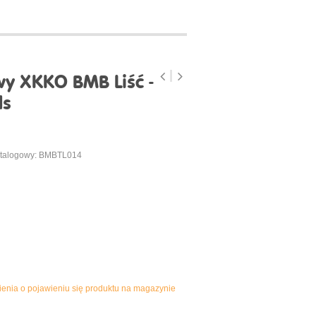
y XKKO BMB Liść -
ls
talogowy: BMBTL014
enia o pojawieniu się produktu na magazynie