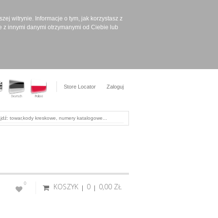
ej witrynie. Informacje o tym, jak korzystasz z
e z innymi danymi otrzymanymi od Ciebie lub
Store Locator
Zaloguj
0
KOSZYK
0
0,00 ‎ZŁ