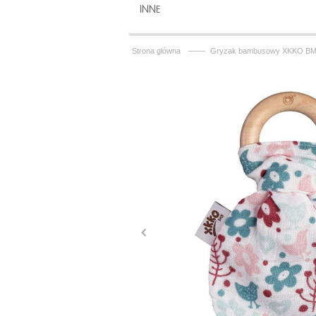
INNE
——
Strona główna
Gryzak bambusowy XKKO BMB L