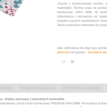
„
Gryzak z bambusowego muślinu usz
materiałów.
Tkanina użyta do produkc
bambusowy XKKO BMB. W rezultaci
chłonniejsza i mocniejsza niż zwykł
dziąsłom naszych najmłodszych. Dwu
Twoim ulubionym materiałem do przytu
Jako alternatywę dla tego typu gryz
pieluszką
lub gryzaki –
drewniane pie
HNICZNE
PRANIE & PIELĘGNACJA
CERTYFIKATY & NAGRODY
a - miękki, wykonany z naturalnych materiałów.
wuwarstwowa, jest to muślin bambusowy PREMIUM XKKO BMB. W rezultacie ta tkanina