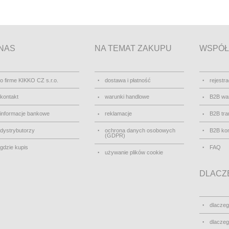
NAS
NA TEMAT ZAKUPU
WSPÓŁ
o firme KIKKO CZ s.r.o.
dostawa i płatność
rejestra
kontakt
warunki handlowe
B2B wa
informacje bankowe
reklamacje
B2B tra
dystrybutorzy
ochrona danych osobowych
B2B kon
(GDPR)
gdzie kupis
FAQ
używanie plików cookie
DLACZE
dlacze
dlacze