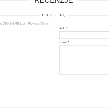
RECENZJE
DODAĆ OPINIĘ
y XKKO BMB Liść - Flowers&Birds
Nick
*
Opinie
*