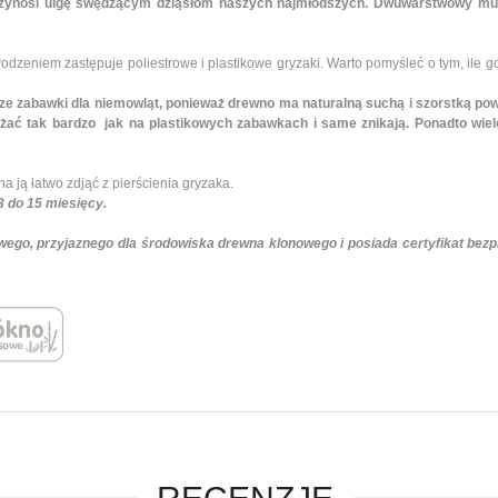
rzynosi ulgę swędzącym dziąsłom naszych najmłodszych. Dwuwarstwowy mu
odzeniem zastępuje poliestrowe i plastikowe gryzaki. Warto pomyśleć o tym, ile 
ze zabawki dla niemowląt, ponieważ drewno ma naturalną suchą i szorstką powie
żać tak bardzo jak na plastikowych zabawkach i same znikają. Ponadto wie
 ją łatwo zdjąć z pierścienia gryzaka.
3 do 15 miesięcy.
wego, przyjaznego dla środowiska drewna klonowego i posiada certyfikat be