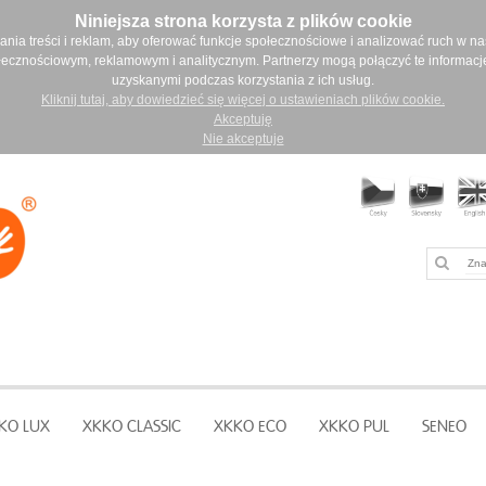
Niniejsza strona korzysta z plików cookie
ia treści i reklam, aby oferować funkcje społecznościowe i analizować ruch w nasz
łecznościowym, reklamowym i analitycznym. Partnerzy mogą połączyć te informacj
uzyskanymi podczas korzystania z ich usług.
Kliknij tutaj, aby dowiedzieć się więcej o ustawieniach plików cookie.
Akceptuję
Nie akceptuje
KO LUX
XKKO CLASSIC
XKKO ECO
XKKO PUL
SENEO