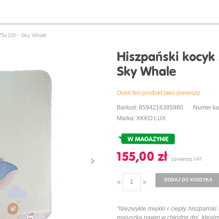
75x100 - Sky Whale
Hiszpański kocyk
Sky Whale
Oceń ten produkt jako pierwszy
Barkod: 8594216385980
Numer ka
Marka: XKKO LUX
155,00 ‎zł
DODAJ DO KOSZYKA
"
Niezwykle miękki i ciepły hiszpański
maluszka nawet w chłodne dni. Idealny