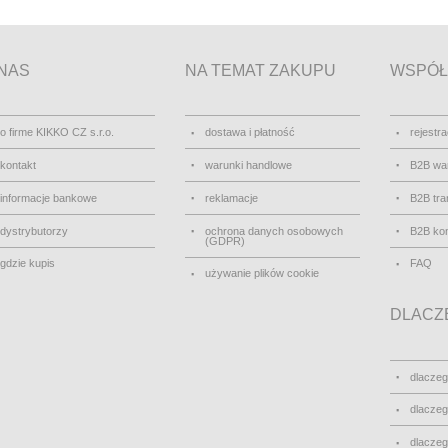
NAS
NA TEMAT ZAKUPU
WSPÓŁ
o firme KIKKO CZ s.r.o.
dostawa i płatność
rejestra
kontakt
warunki handlowe
B2B wa
informacje bankowe
reklamacje
B2B tra
dystrybutorzy
ochrona danych osobowych
B2B kon
(GDPR)
gdzie kupis
FAQ
używanie plików cookie
DLACZE
dlacze
dlacze
dlacze