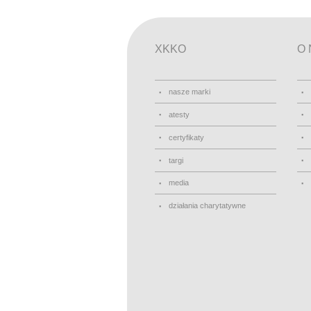
XKKO
O 
nasze marki
atesty
certyfikaty
targi
media
działania charytatywne