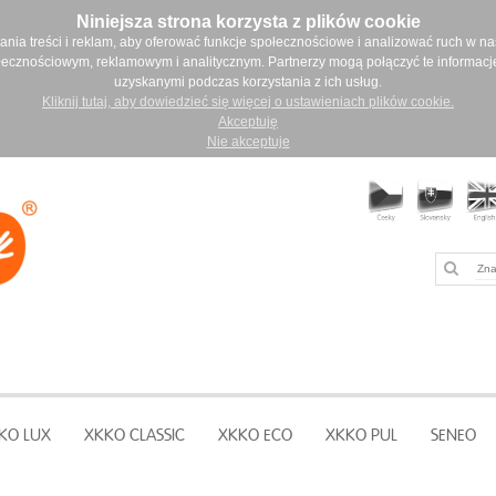
Niniejsza strona korzysta z plików cookie
ia treści i reklam, aby oferować funkcje społecznościowe i analizować ruch w nasz
łecznościowym, reklamowym i analitycznym. Partnerzy mogą połączyć te informacj
uzyskanymi podczas korzystania z ich usług.
Kliknij tutaj, aby dowiedzieć się więcej o ustawieniach plików cookie.
Akceptuję
Nie akceptuje
KO LUX
XKKO CLASSIC
XKKO ECO
XKKO PUL
SENEO