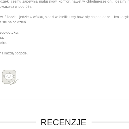
 dzięki czemu zapewnia maluszkowi komfort nawet w chłodniejsze dni. Idealn
 towarzysz w podróży.
w łóżeczku, jedzie w wózku, siedzi w foteliku czy bawi się na podłodze – ten koc
 się na co dzień.
ego dotyku.
ma.
ecko.
 na każdą pogodę.
RECENZJE