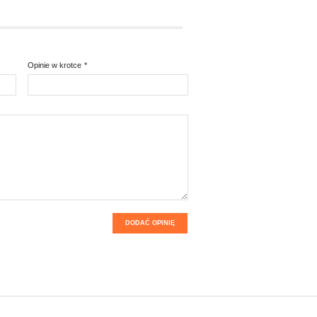
Opinie w krotce
*
DODAĆ OPINIĘ