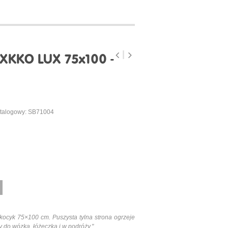
 XKKO LUX 75x100 -
talogowy: SB71004
 kocyk 75×100 cm. Puszysta tylna strona ogrzeje
 do wózka, łóżeczka i w podróży."