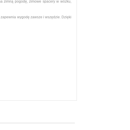
y na zimną pogodę, zimowe spacery w wózku,
yk zapewnia wygodę zawsze i wszędzie. Dzięki