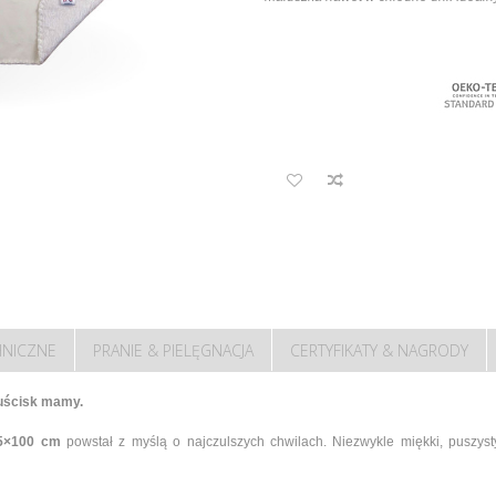
HNICZNE
PRANIE & PIELĘGNACJA
CERTYFIKATY & NAGRODY
 uścisk mamy.
75×100 cm
powstał z myślą o najczulszych chwilach. Niezwykle miękki, puszyst