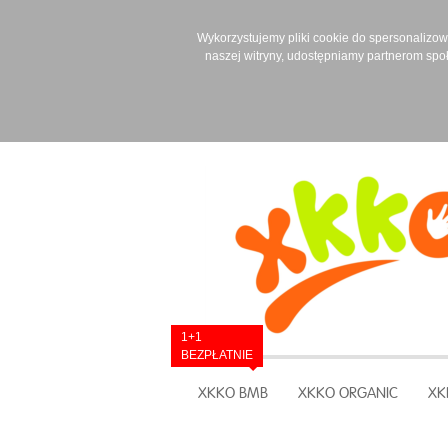
Wykorzystujemy pliki cookie do spersonalizowan
naszej witryny, udostępniamy partnerom spo
1+1
BEZPŁATNIE
XKKO BMB
XKKO ORGANIC
XK