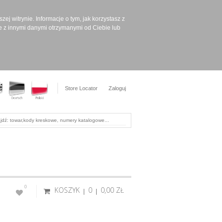
ej witrynie. Informacje o tym, jak korzystasz z
e z innymi danymi otrzymanymi od Ciebie lub
Store Locator
Zaloguj
0
KOSZYK
0
0,00 ‎ZŁ