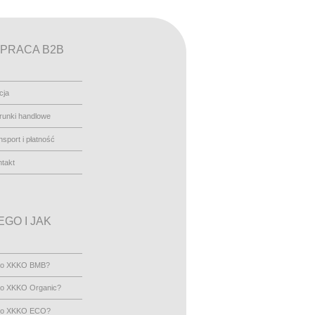
PRACA B2B
cja
runki handlowe
nsport i płatność
takt
GO I JAK
go XKKO BMB?
go XKKO Organic?
go XKKO ECO?