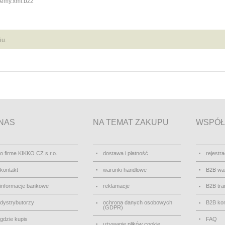
jemy.xml.bz2
iu.
NAS
NA TEMAT ZAKUPU
WSPÓŁ
o firme KIKKO CZ s.r.o.
dostawa i płatność
rejestra
kontakt
warunki handlowe
B2B wa
informacje bankowe
reklamacje
B2B tra
dystrybutorzy
ochrona danych osobowych
B2B kon
(GDPR)
gdzie kupis
FAQ
używanie plików cookie