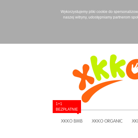
Wykorzystujemy pliki cookie do spersonalizowan
naszej witryny, udostępniamy partnerom spo
1+1
BEZPŁATNIE
XKKO BMB
XKKO ORGANIC
XK