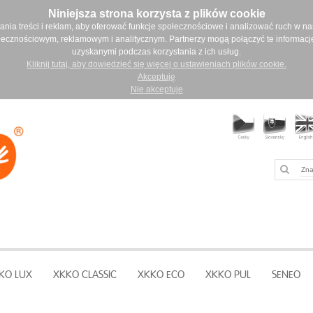
Niniejsza strona korzysta z plików cookie
ia treści i reklam, aby oferować funkcje społecznościowe i analizować ruch w nasz
łecznościowym, reklamowym i analitycznym. Partnerzy mogą połączyć te informacj
uzyskanymi podczas korzystania z ich usług.
Kliknij tutaj, aby dowiedzieć się więcej o ustawieniach plików cookie.
Akceptuję
Nie akceptuje
KO LUX
XKKO CLASSIC
XKKO ECO
XKKO PUL
SENEO