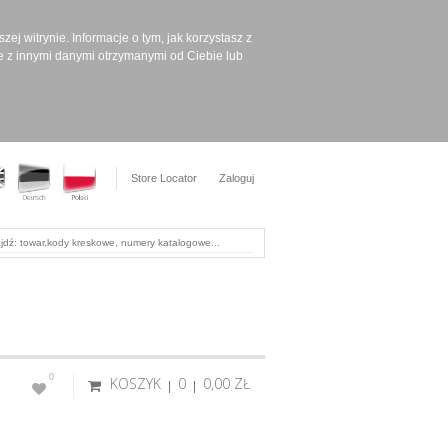
ej witrynie. Informacje o tym, jak korzystasz z
e z innymi danymi otrzymanymi od Ciebie lub
Store Locator
Zaloguj
0
KOSZYK
0
0,00 ‎ZŁ