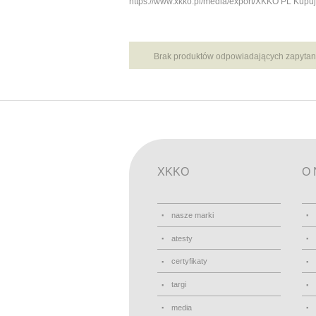
https://www.xkko.pl/media/export/XKKO PL Kupu
Brak produktów odpowiadających zapytan
XKKO
O 
nasze marki
atesty
certyfikaty
targi
media