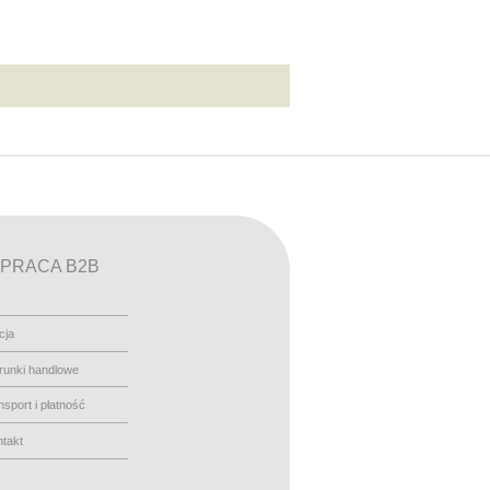
PRACA B2B
cja
runki handlowe
nsport i płatność
takt