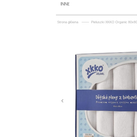
INNE
——
Strona główna
Pieluszki XKKO Organic 80x80 