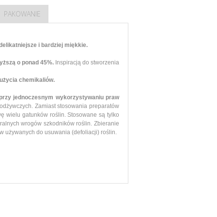
PAKOWANIE
likatniejsze i bardziej miękkie.
wyższą o ponad 45%.
Inspiracją do stworzenia
użycia chemikaliów.
przy jednoczesnym wykorzystywaniu praw
 odżywczych. Zamiast stosowania preparatów
wę wielu gatunków roślin.
Stosowane są tylko
ralnych wrogów szkodników roślin. Zbieranie
w używanych do usuwania (defoliacji) roślin.