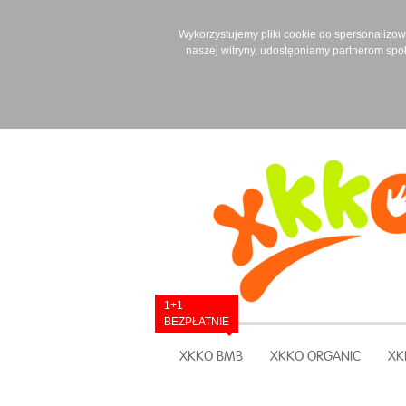
Wykorzystujemy pliki cookie do spersonalizowan
naszej witryny, udostępniamy partnerom spo
1+1
BEZPŁATNIE
XKKO BMB
XKKO ORGANIC
XK