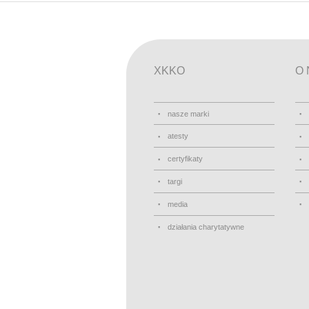
XKKO
O 
nasze marki
atesty
certyfikaty
targi
media
działania charytatywne