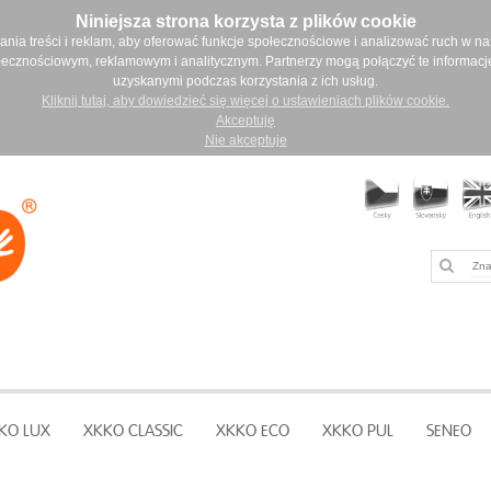
Niniejsza strona korzysta z plików cookie
ia treści i reklam, aby oferować funkcje społecznościowe i analizować ruch w nasz
łecznościowym, reklamowym i analitycznym. Partnerzy mogą połączyć te informacj
uzyskanymi podczas korzystania z ich usług.
Kliknij tutaj, aby dowiedzieć się więcej o ustawieniach plików cookie.
Akceptuję
Nie akceptuje
KO LUX
XKKO CLASSIC
XKKO ECO
XKKO PUL
SENEO