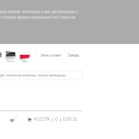
ej witrynie. Informacje o tym, jak korzystasz z
e z innymi danymi otrzymanymi od Ciebie lub
Store Locator
Zaloguj
0
KOSZYK
0
0,00 ‎ZŁ