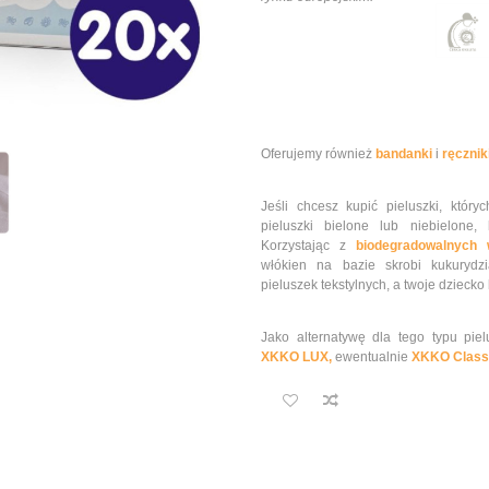
Oferujemy również
bandanki
i
ręcznik
Jeśli chcesz kupić pieluszki, któr
pieluszki bielone lub niebielone
Korzystając z
biodegradowalnych 
włókien na bazie skrobi kukurydz
pieluszek tekstylnych, a twoje dziecko
Jako alternatywę dla tego typu pi
XKKO LUX,
ewentualnie
XKKO Class