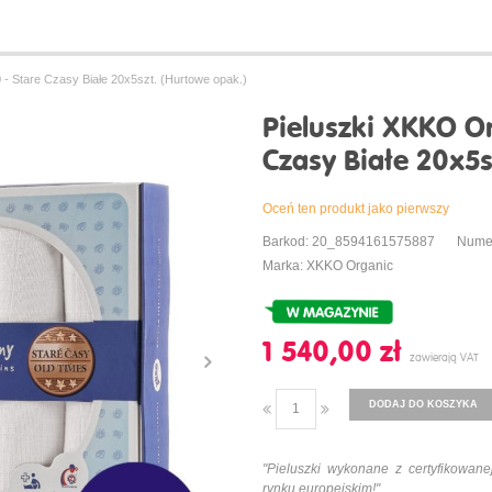
- Stare Czasy Białe 20x5szt. (Hurtowe opak.)
Pieluszki XKKO O
Czasy Białe 20x5s
Oceń ten produkt jako pierwszy
Barkod: 20_8594161575887
Nume
Marka: XKKO Organic
1 540,00 ‎zł
DODAJ DO KOSZYKA
"Pieluszki wykonane z certyfikowan
rynku europejskim!"