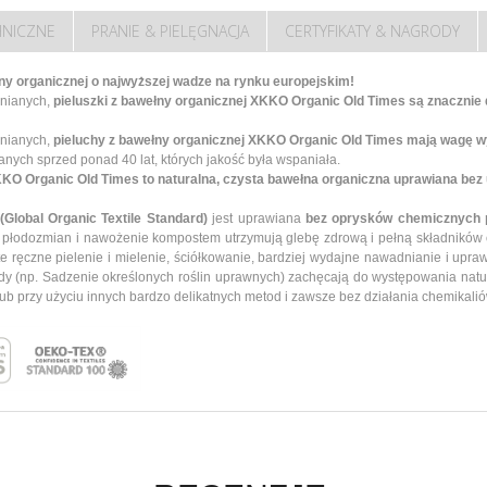
HNICZNE
PRANIE & PIELĘGNACJA
CERTYFIKATY & NAGRODY
ny organicznej o najwyższej wadze na rynku europejskim!
nianych,
pieluszki z bawełny organicznej XKKO Organic Old Times są znacznie de
łnianych,
pieluchy z bawełny organicznej XKKO Organic Old Times mają wagę 
ianych sprzed ponad 40 lat, których jakość była wspaniała.
O Organic Old Times to naturalna, czysta bawełna organiczna uprawiana bez 
Global Organic Textile Standard)
jest uprawiana
bez oprysków chemicznych 
, płodozmian i nawożenie kompostem utrzymują glebę zdrową i pełną składników
 ręczne pielenie i mielenie, ściółkowanie, bardziej wydajne nawadnianie i upra
dy (np. Sadzenie określonych roślin uprawnych) zachęcają do występowania natu
ub przy użyciu innych bardzo delikatnych metod i zawsze bez działania chemikalió