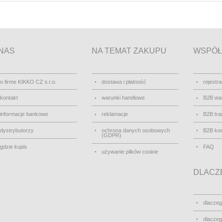
NAS
NA TEMAT ZAKUPU
WSPÓŁ
o firme KIKKO CZ s.r.o.
dostawa i płatność
rejestra
kontakt
warunki handlowe
B2B wa
informacje bankowe
reklamacje
B2B tra
dystrybutorzy
ochrona danych osobowych
B2B kon
(GDPR)
gdzie kupis
FAQ
używanie plików cookie
DLACZE
dlacze
dlacze