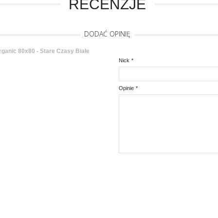
RECENZJE
DODAĆ OPINIĘ
ganic 80x80 - Stare Czasy Białe
Nick
*
Opinie
*