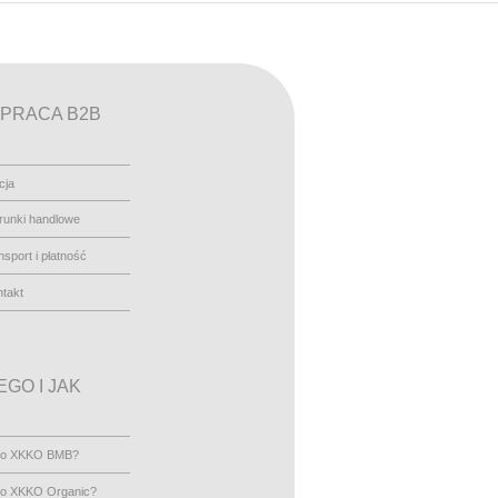
PRACA B2B
cja
runki handlowe
nsport i płatność
takt
GO I JAK
go XKKO BMB?
go XKKO Organic?