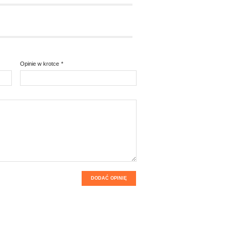
Opinie w krotce
*
DODAĆ OPINIĘ