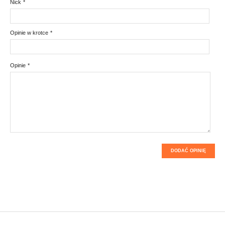
Nick
*
Opinie w krotce
*
Opinie
*
DODAĆ OPINIĘ