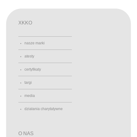
XKKO
nasze marki
atesty
certyfikaty
targi
media
działania charytatywne
O NAS