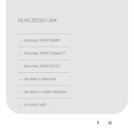
DLACZEGO I JAK
dlaczego XKKO BMB?
dlaczego XKKO Organic?
dlaczego XKKO ECO?
jak dbać o pieluszki
jak dbać o majtki otulające
co zrobić jeśli...