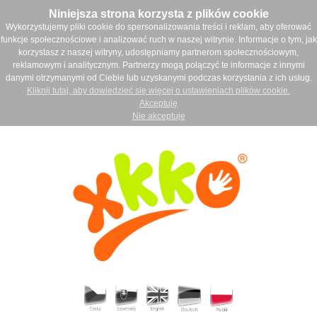
Niniejsza strona korzysta z plików cookie
Wykorzystujemy pliki cookie do spersonalizowania treści i reklam, aby oferować
funkcje społecznościowe i analizować ruch w naszej witrynie. Informacje o tym, jak
korzystasz z naszej witryny, udostępniamy partnerom społecznościowym,
reklamowym i analitycznym. Partnerzy mogą połączyć te informacje z innymi
danymi otrzymanymi od Ciebie lub uzyskanymi podczas korzystania z ich usług.
Kliknij tutaj, aby dowiedzieć się więcej o ustawieniach plików cookie.
Akceptuję
Nie akceptuje