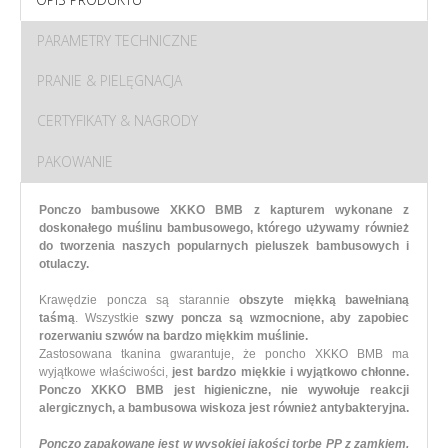
PARAMETRY TECHNICZNE
PRANIE & PIELĘGNACJA
CERTYFIKATY & NAGRODY
PAKOWANIE
Ponczo bambusowe XKKO BMB z kapturem wykonane z
doskonałego muślinu bambusowego, którego używamy również
do tworzenia naszych popularnych pieluszek bambusowych i
otulaczy.
Krawędzie poncza są starannie
obszyte miękką bawełnianą
taśmą
. Wszystkie
szwy poncza są wzmocnione, aby zapobiec
rozerwaniu szwów na bardzo miękkim muślinie.
Zastosowana tkanina gwarantuje, że poncho XKKO BMB ma
wyjątkowe właściwości,
jest bardzo miękkie i wyjątkowo chłonne.
Ponczo XKKO BMB jest higieniczne, nie wywołuje reakcji
alergicznych, a bambusowa wiskoza jest również antybakteryjna.
Ponczo zapakowane jest w wysokiej jakości torbę PP z zamkiem,