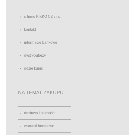
o firme KIKKO CZ s.r.o.
kontakt
informacje bankowe
dystrybutorzy
gdzie kupis
NA TEMAT ZAKUPU
dostawa i płatność
warunki handlowe