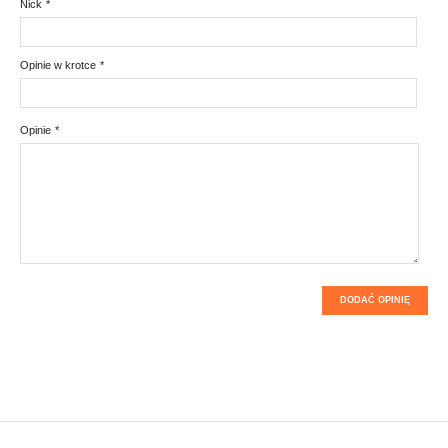
Nick
*
Opinie w krotce
*
Opinie
*
DODAĆ OPINIĘ