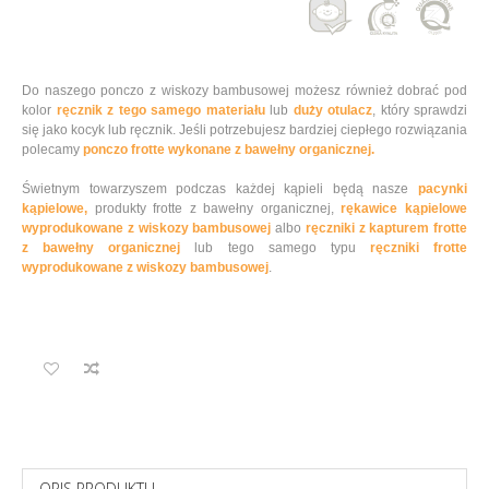
Do naszego ponczo z wiskozy bambusowej możesz również dobrać pod
kolor
ręcznik z tego samego materiału
lub
duży otulacz
, który sprawdzi
się jako kocyk lub ręcznik. Jeśli potrzebujesz bardziej ciepłego rozwiązania
polecamy
ponczo frotte wykonane z bawełny organicznej.
Świetnym towarzyszem podczas każdej kąpieli będą nasze
pacynki
kąpielowe,
produkty frotte z bawełny organicznej,
rękawice kąpielowe
wyprodukowane z wiskozy bambusowej
albo
ręczniki z kapturem frotte
z bawełny organicznej
lub tego samego typu
ręczniki frotte
wyprodukowane z wiskozy bambusowej
.
OPIS PRODUKTU