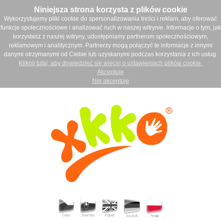
Niniejsza strona korzysta z plików cookie
Wykorzystujemy pliki cookie do spersonalizowania treści i reklam, aby oferować
funkcje społecznościowe i analizować ruch w naszej witrynie. Informacje o tym, jak
korzystasz z naszej witryny, udostępniamy partnerom społecznościowym,
reklamowym i analitycznym. Partnerzy mogą połączyć te informacje z innymi
danymi otrzymanymi od Ciebie lub uzyskanymi podczas korzystania z ich usług.
Kliknij tutaj, aby dowiedzieć się więcej o ustawieniach plików cookie.
Akceptuję
Nie akceptuje