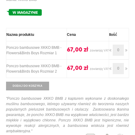
Nazwa produktu
Cena
Ilość
Ponczo bambusowe XKKO BMB -
67,00 ‎zł
Flowers&Birds Boys Rozmiar 1
Ponczo bambusowe XKKO BMB -
67,00 ‎zł
Flowers&Birds Boys Rozmiar 2
DODAJ DO KOSZYKA
"
Ponczo bambusowe XKKO BMB z kapturem wykonane z doskonałego
muślinu bambusowego, którego używamy również do tworzenia naszych
popularnych pieluszek bambusowych i otulaczy.
Zastosowana tkanina
gwarantuje, że poncho XKKO BMB ma wyjątkowe właściwości, jest bardzo
miękkie i wyjątkowo chłonne. Ponczo XKKO BMB jest higieniczne, nie
wywołuje reakcji alergicznych, a bambusowa wiskoza jest również
antybakteryjna.
"