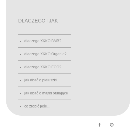
DLACZEGO I JAK
dlaczego XKKO BMB?
dlaczego XKKO Organic?
dlaczego XKKO ECO?
jak dbać o pieluszki
jak dbać o majtki otulające
co zrobić jeśli...