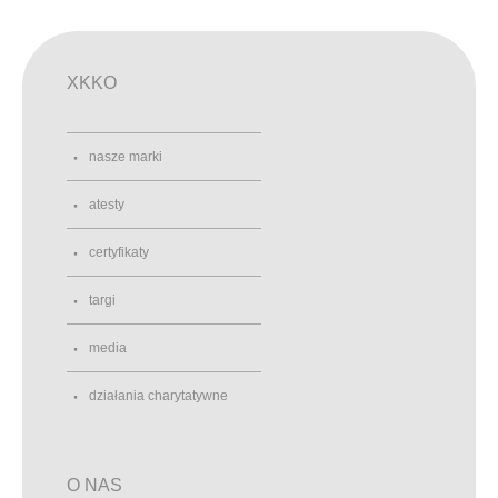
XKKO
nasze marki
atesty
certyfikaty
targi
media
działania charytatywne
O NAS