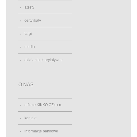
atesty
certyfikaty
targi
media
działania charytatywne
O NAS
o firme KIKKO CZ s.r.o.
kontakt
informacje bankowe