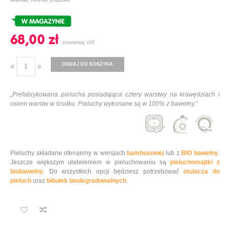
68,00 ‎zł
DODAJ DO KOSZYKA
„Prefabrykowana pielucha posiadająca cztery warstwy na krawędziach i
osiem warstw w środku. Pieluchy wykonane są w 100% z bawełny."
Pieluchy składane oferujemy w wersjach
bambusowej
lub z
BIO bawełny
.
Jeszcze większym ułatwieniem w pieluchowaniu są
pieluchomajtki z
biobawełny
. Do wszystkich opcji będziesz potrzebować
otulacza do
pieluch
oraz
bibułek biodegradowalnych
.