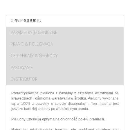
OPIS PRODUKTU
PARAMETRY TECHNICZNE
PRANIE & PIELĘGNACJA
CERTYFIKATY & NAGRODY
PAKOWANIE
DYSTRYBUTOR
Prefabrykowana pielucha z bawełny z czterema warstwami na
krawędziach i ośmioma warstwami w środku.
Pieluchy wykonane
są w 100% z bawełny o splocie diagonalnym. Ten materiał jest
jeszcze bardziej chłonny po wielokrotnym praniu.
Pieluchy uzyskują optymalną chłonność po 4-8 praniach.
Naturalną właściwością bawełny nie poddanej obróbce jest