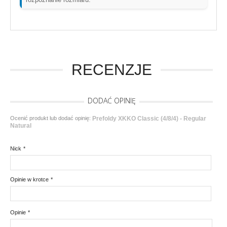
RECENZJE
DODAĆ OPINIĘ
Ocenić produkt lub dodać opinię:
Prefoldy XKKO Classic (4/8/4) - Regular
Natural
Nick
*
Opinie w krotce
*
Opinie
*