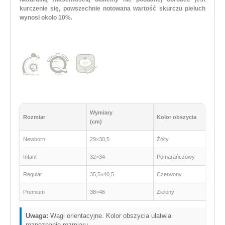
kurczenie się, powszechnie notowana wartość skurczu pieluch
wynosi około 10%.
Wymiary
Rozmiar
Kolor obszycia
(cm)
Newborn
29×30,5
Żółty
Infant
32×34
Pomarańczowy
Regular
35,5×40,5
Czerwony
Premium
38×46
Zielony
Uwaga:
Wagi orientacyjne. Kolor obszycia ułatwia
rozpoznanie rozmiaru.