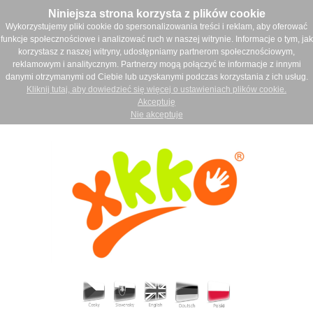
Niniejsza strona korzysta z plików cookie
Wykorzystujemy pliki cookie do spersonalizowania treści i reklam, aby oferować
funkcje społecznościowe i analizować ruch w naszej witrynie. Informacje o tym, jak
korzystasz z naszej witryny, udostępniamy partnerom społecznościowym,
reklamowym i analitycznym. Partnerzy mogą połączyć te informacje z innymi
danymi otrzymanymi od Ciebie lub uzyskanymi podczas korzystania z ich usług.
Kliknij tutaj, aby dowiedzieć się więcej o ustawieniach plików cookie.
Akceptuję
Nie akceptuje