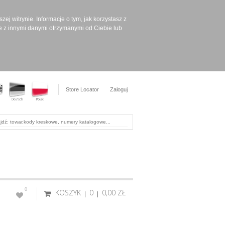
ej witrynie. Informacje o tym, jak korzystasz z
e z innymi danymi otrzymanymi od Ciebie lub
Store Locator
Zaloguj
0
KOSZYK
0
0,00 ‎ZŁ