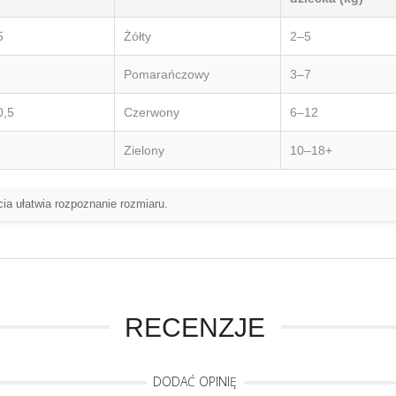
5
Żółty
2–5
Pomarańczowy
3–7
0,5
Czerwony
6–12
Zielony
10–18+
ia ułatwia rozpoznanie rozmiaru.
RECENZJE
DODAĆ OPINIĘ