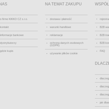
NAS
NA TEMAT ZAKUPU
WSPÓŁ
o firme KIKKO CZ s.r.o.
dostawa i płatność
rejestra
kontakt
warunki handlowe
B2B wa
informacje bankowe
reklamacje
B2B tra
dystrybutorzy
ochrona danych osobowych
B2B kon
(GDPR)
gdzie kupis
FAQ
używanie plików cookie
DLACZE
dlacze
dlacze
dlacze
jak dbać