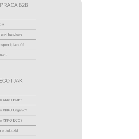
PRACA B2B
cja
runki handlowe
nsport i płatność
takt
GO I JAK
go XKKO BMB?
go XKKO Organic?
go XKKO ECO?
 o pieluszki