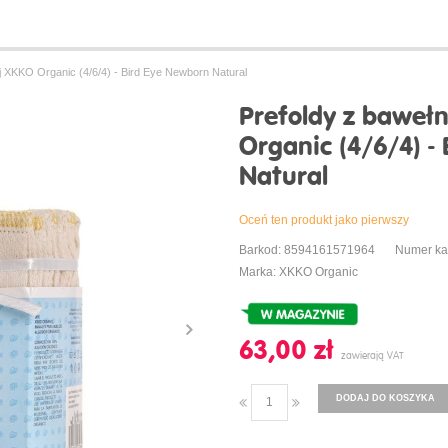
j XKKO Organic (4/6/4) - Bird Eye Newborn Natural
Prefoldy z baweł
Organic (4/6/4) -
Natural
Oceń ten produkt jako pierwszy
Barkod: 8594161571964
Numer k
Marka: XKKO Organic
63,00 ‎zł
DODAJ DO KOSZYKA