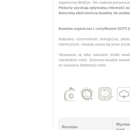
organicznej BirdEye. Ten materiał jest jeszcz
Pieluchy uzyskują optymalną chłonność po 
Naturalną właściwością bawełny nie poddan
Bawełna organiczna z certyfikatem GOTS (G
Naturalna różnorodność biologiczna, pło
chemicznych, chwasty usuwa się przez proste 
Stosowane są tylko naturalne środki owa
szkodników roślin. Zbieranie kwiatów baweł
do usuwania (defoliacji) roślin.
Wymia
Rozmiar
(cm)