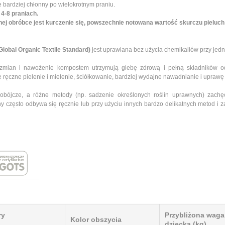
e bardziej chłonny po wielokrotnym praniu.
4-8 praniach.
ej obróbce jest kurczenie się, powszechnie notowana wartość skurczu pieluch
lobal Organic Textile Standard)
jest uprawiana bez użycia chemikaliów przy jed
dozmian i nawożenie kompostem utrzymują glebę zdrową i pełną składników o
ręczne pielenie i mielenie, ściółkowanie, bardziej wydajne nawadnianie i uprawę 
dobójcze, a różne metody (np. sadzenie określonych roślin uprawnych) zach
ny często odbywa się ręcznie lub przy użyciu innych bardzo delikatnych metod i
ry
Przybliżona waga
Kolor obszycia
dziecka (kg)