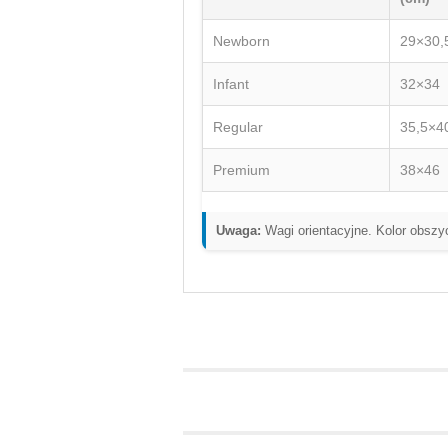
Newborn
29×30,
Infant
32×34
Regular
35,5×4
Premium
38×46
Uwaga:
Wagi orientacyjne. Kolor obszyc