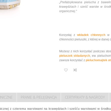
„Prefabrykowana pielucha z bawełn
krawędziach i
sześć
warstw w środk
organicznej."
Korzystaj z
wkładek chłonnych
w s
chłonności pieluszki, z której w danej 
Możesz z nich korzystać podczas st
pieluszek składanych
, ew. pielucho
zawsze korzystać z
pieluchomajtek ot
HNICZNE
PRANIE & PIELĘGNACJA
CERTYFIKATY & NAGRODY
nicznej z czterema warstwami na krawędziach i
sześć
u warstwami w środk