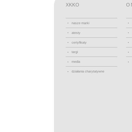
XKKO
O 
nasze marki
atesty
certyfikaty
targi
media
działania charytatywne