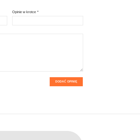
Opinie w krotce
*
DODAĆ OPINIĘ