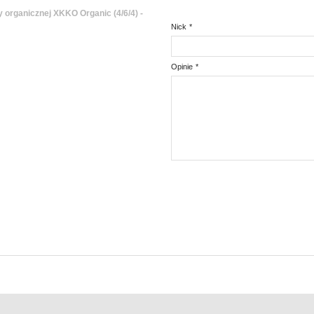
y organicznej XKKO Organic (4/6/4) -
Nick
*
Opinie
*