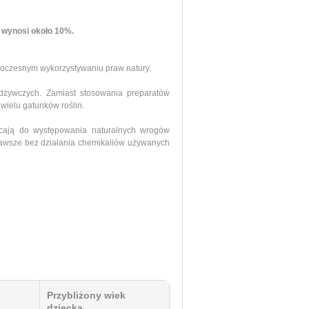
 wynosi około 10%.
noczesnym wykorzystywaniu praw natury.
dżywczych. Zamiast stosowania preparatów
wielu gatunków roślin.
ęcają do występowania naturalnych wrogów
 zawsze bez działania chemikaliów używanych
Przybliżony wiek
dziecka