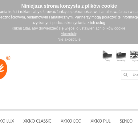
Niniejsza strona korzysta z plików cookie
ia treści i reklam, aby oferować funkcje społecznościowe i analizować ruch w nasz
łecznościowym, reklamowym i analitycznym. Partnerzy mogą połączyć te informacj
uzyskanymi podczas korzystania z ich usług.
Kliknij tutaj, aby dowiedzieć się więcej o ustawieniach plików cookie.
Akceptuję
Nie akceptuje
KO LUX
XKKO CLASSIC
XKKO ECO
XKKO PUL
SENEO