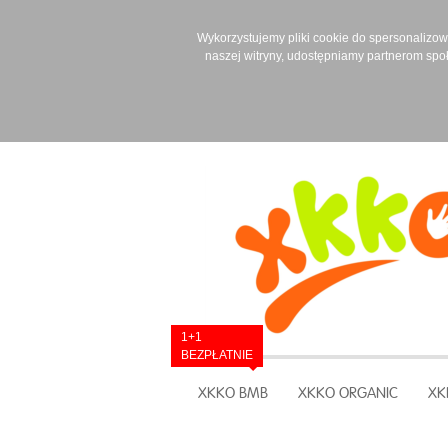
Wykorzystujemy pliki cookie do spersonalizowan
naszej witryny, udostępniamy partnerom spo
1+1
BEZPŁATNIE
XKKO BMB
XKKO ORGANIC
XK