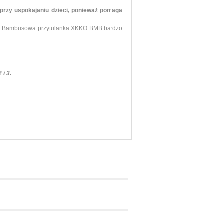
a przy uspokajaniu dzieci, ponieważ pomaga
.
Bambusowa przytulanka XKKO BMB bardzo
i 3.