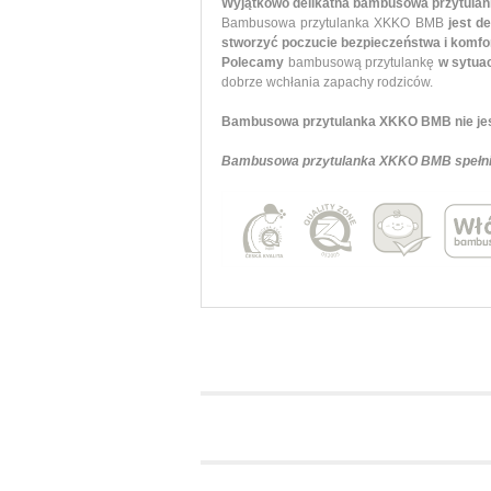
Wyjątkowo delikatna bambusowa przytulan
Bambusowa przytulanka XKKO BMB
jest d
stworzyć poczucie bezpieczeństwa i komfort
Polecamy
bambusową przytulankę
w sytuac
dobrze wchłania zapachy rodziców.
Bambusowa przytulanka XKKO BMB nie jes
Bambusowa przytulanka XKKO BMB spełnia w