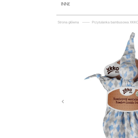
INNE
——
Strona główna
Przytulanka bambusowa XKKO 