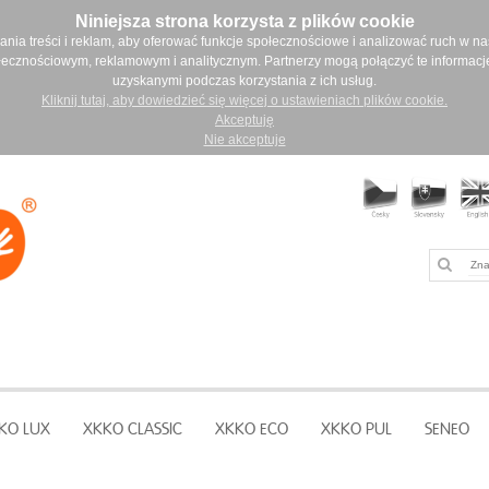
Niniejsza strona korzysta z plików cookie
ia treści i reklam, aby oferować funkcje społecznościowe i analizować ruch w nasz
łecznościowym, reklamowym i analitycznym. Partnerzy mogą połączyć te informacj
uzyskanymi podczas korzystania z ich usług.
Kliknij tutaj, aby dowiedzieć się więcej o ustawieniach plików cookie.
Akceptuję
Nie akceptuje
KO LUX
XKKO CLASSIC
XKKO ECO
XKKO PUL
SENEO