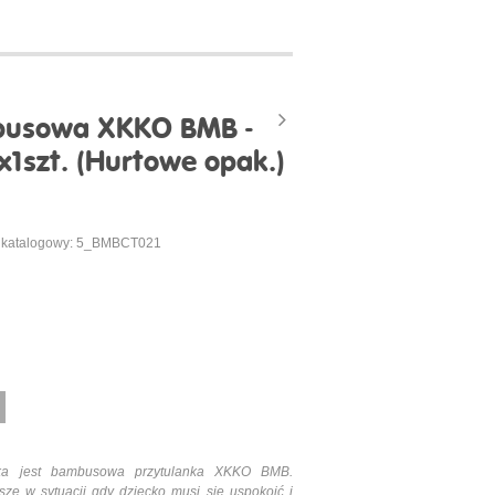
busowa XKKO BMB -
x1szt. (Hurtowe opak.)
 katalogowy: 5_BMBCT021
taka jest bambusowa przytulanka XKKO BMB.
 w sytuacji gdy dziecko musi się uspokoić i