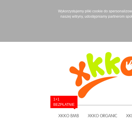
Wykorzystujemy pliki cookie do spersonalizowan
naszej witryny, udostępniamy partnerom spo
1+1
BEZPŁATNIE
XKKO BMB
XKKO ORGANIC
XK