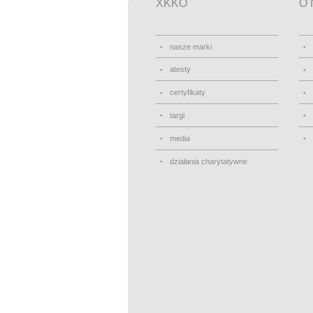
XKKO
O 
nasze marki
atesty
certyfikaty
targi
media
działania charytatywne