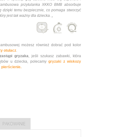
 Bambusowa przytulanka XKKO BMB absorbuje
ię dzięki temu bezpiecznie, co pomaga stworzyć
óry jest tak ważny dla dziecka. „
bambusowej możesz również dobrać pod kolor
y otulacz
.
zastąpi gryzaka
, jeśli szukasz zabawki, która
zębów u dziecka, polecamy
gryzaki z wiskozy
 pierścienie.
PAKOWANIE