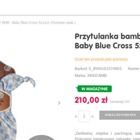
BMB - Baby Blue Cross 5x1szt. (Hurtowe opak.)
Przytulanka bam
Baby Blue Cross 5
Oceń ten produkt jako pierwszy
Barkod: 5_8594161574903
Numer
Marka: XKKO BMB
210,00 ‎zł
DODAJ DO KOSZYKA
„Delikatna, miękka i pachnąca, 
Polecamy bambusową zabawkę zawsze