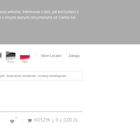
ej witrynie. Informacje o tym, jak korzystasz z
e z innymi danymi otrzymanymi od Ciebie lub
Store Locator
Zaloguj
0
KOSZYK
0
0,00 ‎ZŁ