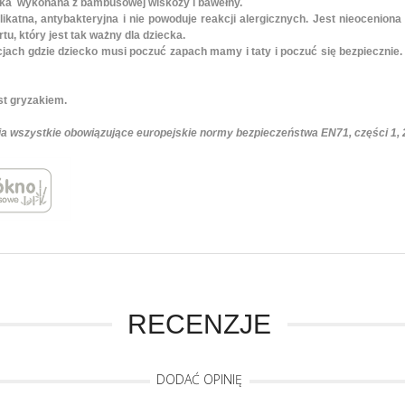
ka wykonana z bambusowej wiskozy i bawełny.
elikatna, antybakteryjna i nie powoduje reakcji alergicznych. Jest nieocenion
u, który jest tak ważny dla dziecka.
jach gdzie dziecko musi poczuć zapach mamy i taty i poczuć się bezpiecznie
t gryzakiem.
szystkie obowiązujące europejskie normy bezpieczeństwa EN71, części 1, 2 
RECENZJE
DODAĆ OPINIĘ