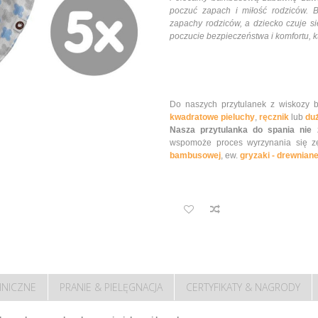
poczuć zapach i miłość rodziców.
zapachy rodziców, a dziecko czuje s
poczucie bezpieczeństwa i komfortu, kt
Do naszych przytulanek z wiskozy 
kwadratowe pieluchy
,
ręcznik
lub
duż
Nasza przytulanka do spania nie 
wspomoże proces wyrzynania się 
bambusowej
, ew.
gryzaki - drewniane
HNICZNE
PRANIE & PIELĘGNACJA
CERTYFIKATY & NAGRODY