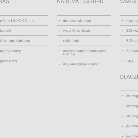
NAS
NA TEMAT ZAKUPU
WSPÓŁ
o firme KIKKO CZ s.r.o.
dostawa i płatność
rejestra
kontakt
warunki handlowe
B2B wa
informacje bankowe
reklamacje
B2B tra
dystrybutorzy
ochrona danych osobowych
B2B kon
(GDPR)
gdzie kupis
FAQ
używanie plików cookie
DLACZE
dlacze
dlacze
dlacze
jak dbać
jak dbać