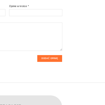
Opinie w krotce
*
DODAĆ OPINIĘ