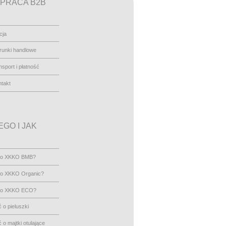
PRACA B2B
cja
runki handlowe
nsport i płatność
takt
GO I JAK
go XKKO BMB?
go XKKO Organic?
go XKKO ECO?
 o pieluszki
 o majtki otulające