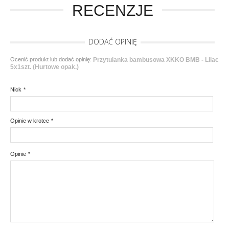
RECENZJE
DODAĆ OPINIĘ
Ocenić produkt lub dodać opinię:
Przytulanka bambusowa XKKO BMB - Lilac
5x1szt. (Hurtowe opak.)
Nick
*
Opinie w krotce
*
Opinie
*