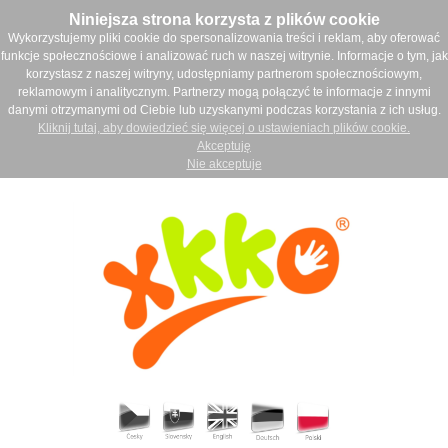
Niniejsza strona korzysta z plików cookie
Wykorzystujemy pliki cookie do spersonalizowania treści i reklam, aby oferować
funkcje społecznościowe i analizować ruch w naszej witrynie. Informacje o tym, jak
korzystasz z naszej witryny, udostępniamy partnerom społecznościowym,
reklamowym i analitycznym. Partnerzy mogą połączyć te informacje z innymi
danymi otrzymanymi od Ciebie lub uzyskanymi podczas korzystania z ich usług.
Kliknij tutaj, aby dowiedzieć się więcej o ustawieniach plików cookie.
Akceptuję
Nie akceptuje