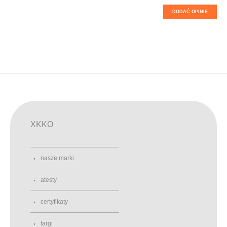
DODAĆ OPINIĘ
XKKO
nasze marki
atesty
certyfikaty
targi