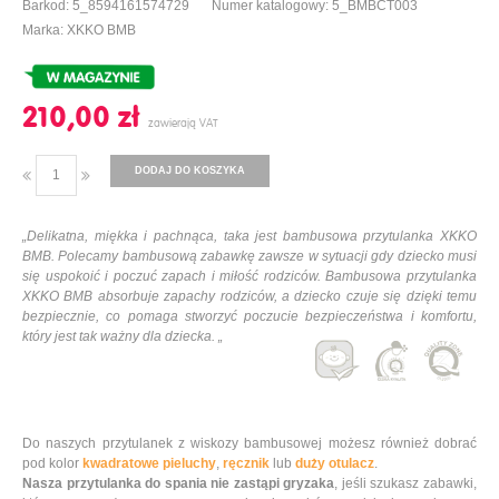
Barkod: 5_8594161574729
Numer katalogowy: 5_BMBCT003
Marka: XKKO BMB
210,00 ‎zł
DODAJ DO KOSZYKA
„Delikatna, miękka i pachnąca, taka jest bambusowa przytulanka XKKO
BMB. Polecamy bambusową zabawkę zawsze w sytuacji gdy dziecko musi
się uspokoić i poczuć zapach i miłość rodziców. Bambusowa przytulanka
XKKO BMB absorbuje zapachy rodziców, a dziecko czuje się dzięki temu
bezpiecznie, co pomaga stworzyć poczucie bezpieczeństwa i komfortu,
który jest tak ważny dla dziecka. „
Do naszych przytulanek z wiskozy bambusowej możesz również dobrać
pod kolor
kwadratowe pieluchy
,
ręcznik
lub
duży otulacz
.
Nasza przytulanka do spania nie zastąpi gryzaka
, jeśli szukasz zabawki,