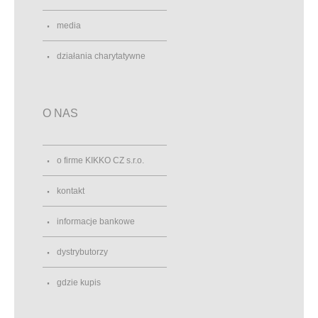
media
działania charytatywne
O NAS
o firme KIKKO CZ s.r.o.
kontakt
informacje bankowe
dystrybutorzy
gdzie kupis