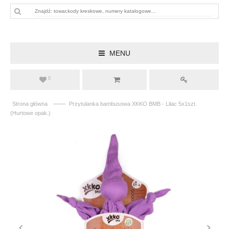
MENU
0
——
Strona główna
Przytulanka bambusowa XKKO BMB - Lilac 5x1szt.
(Hurtowe opak.)