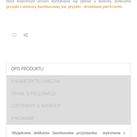
która wspomoże proces wyrzynania się zębów u dziecka, polecamy
gryzaki z wiskozy bambusowej
, ew.
gryzaki - drewniane pierścienie.
OPIS PRODUKTU
PARAMETRY TECHNICZNE
PRANIE & PIELĘGNACJA
CERTYFIKATY & NAGRODY
PAKOWANIE
Wyjątkowo delikatna bambusowa przytulanka wykonana z