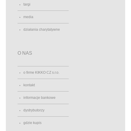
targi
media
działania charytatywne
O NAS
o firme KIKKO CZ s.r.o.
kontakt
informacje bankowe
dystrybutorzy
gdzie kupis