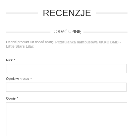
RECENZJE
DODAĆ OPINIĘ
Ocenić produkt lub dodać opinię:
Przytulanka bambusowa XKKO BMB -
Little Stars Lilac
Nick
*
Opinie w krotce
*
Opinie
*