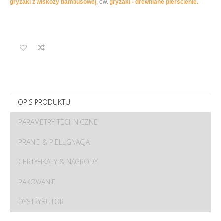
gryzaki z wiskozy bambusowej
, ew.
gryzaki - drewniane pierścienie.
OPIS PRODUKTU
PARAMETRY TECHNICZNE
PRANIE & PIELĘGNACJA
CERTYFIKATY & NAGRODY
PAKOWANIE
DYSTRYBUTOR