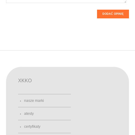
DODAĆ OPINIĘ
XKKO
nasze marki
atesty
certyfikaty