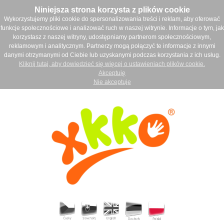
Niniejsza strona korzysta z plików cookie
Wykorzystujemy pliki cookie do spersonalizowania treści i reklam, aby oferować
funkcje społecznościowe i analizować ruch w naszej witrynie. Informacje o tym, jak
korzystasz z naszej witryny, udostępniamy partnerom społecznościowym,
reklamowym i analitycznym. Partnerzy mogą połączyć te informacje z innymi
danymi otrzymanymi od Ciebie lub uzyskanymi podczas korzystania z ich usług.
Kliknij tutaj, aby dowiedzieć się więcej o ustawieniach plików cookie.
Akceptuję
Nie akceptuje