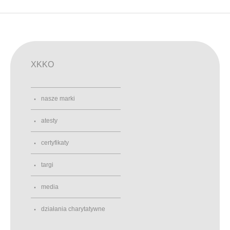
XKKO
nasze marki
atesty
certyfikaty
targi
media
działania charytatywne