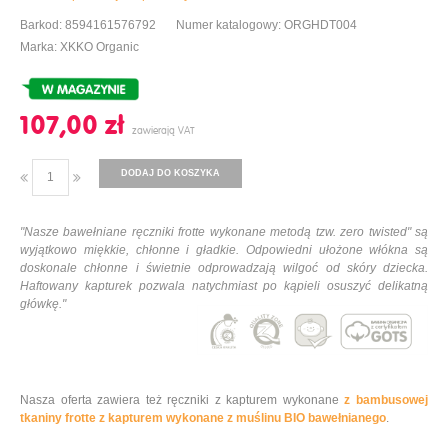
Barkod: 8594161576792
Numer katalogowy: ORGHDT004
Marka: XKKO Organic
107,00 ‎zł
DODAJ DO KOSZYKA
"Nasze bawełniane ręczniki frotte wykonane metodą tzw. zero twisted" są
wyjątkowo miękkie, chłonne i gładkie. Odpowiedni ułożone włókna są
doskonale chłonne i świetnie odprowadzają wilgoć od skóry dziecka.
Haftowany kapturek pozwala natychmiast po kąpieli osuszyć delikatną
główkę."
Nasza oferta zawiera też ręczniki z kapturem wykonane
z bambusowej
tkaniny frotte z kapturem wykonane z muślinu BIO bawełnianego
.