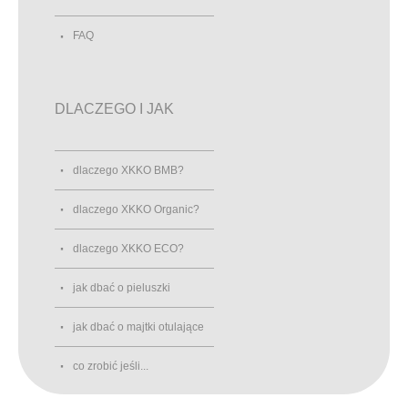
FAQ
DLACZEGO I JAK
dlaczego XKKO BMB?
dlaczego XKKO Organic?
dlaczego XKKO ECO?
jak dbać o pieluszki
jak dbać o majtki otulające
co zrobić jeśli...