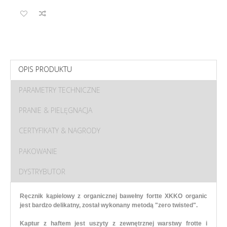
OPIS PRODUKTU
PARAMETRY TECHNICZNE
PRANIE & PIELĘGNACJA
CERTYFIKATY & NAGRODY
PAKOWANIE
DYSTRYBUTOR
Ręcznik kąpielowy z organicznej bawełny fortte XKKO organic
jest bardzo delikatny, został wykonany metodą "zero twisted".
Kaptur z haftem jest uszyty z zewnętrznej warstwy frotte i