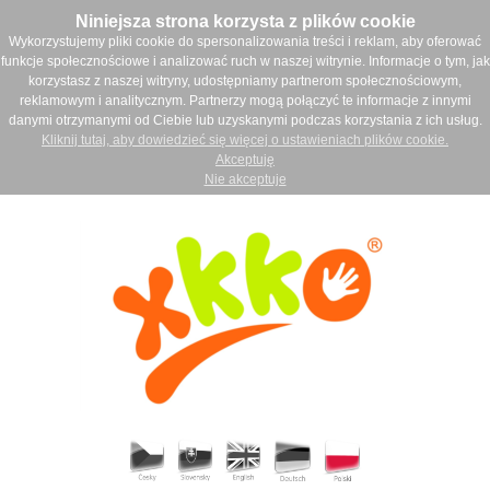
Niniejsza strona korzysta z plików cookie
Wykorzystujemy pliki cookie do spersonalizowania treści i reklam, aby oferować
funkcje społecznościowe i analizować ruch w naszej witrynie. Informacje o tym, jak
korzystasz z naszej witryny, udostępniamy partnerom społecznościowym,
reklamowym i analitycznym. Partnerzy mogą połączyć te informacje z innymi
danymi otrzymanymi od Ciebie lub uzyskanymi podczas korzystania z ich usług.
Kliknij tutaj, aby dowiedzieć się więcej o ustawieniach plików cookie.
Akceptuję
Nie akceptuje