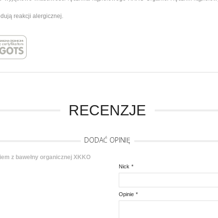
ują reakcji alergicznej.
RECENZJE
DODAĆ OPINIĘ
kiem z bawełny organicznej XKKO
Nick
*
Opinie
*