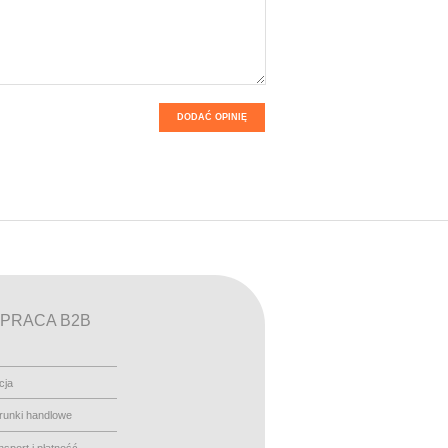
DODAĆ OPINIĘ
PRACA B2B
cja
runki handlowe