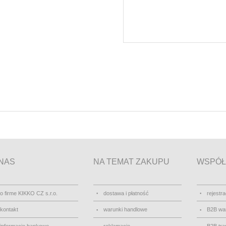
NAS
NA TEMAT ZAKUPU
WSPÓŁ
o firme KIKKO CZ s.r.o.
dostawa i płatność
rejestra
kontakt
warunki handlowe
B2B wa