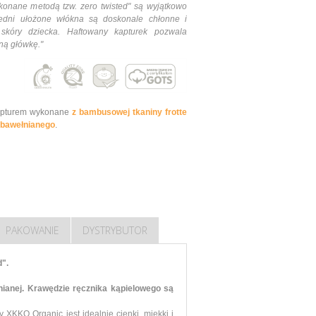
ykonane metodą tzw. zero twisted" są wyjątkowo
iedni ułożone włókna są doskonale chłonne i
skóry dziecka. Haftowany kapturek pozwala
tną główkę."
 kapturem wykonane
z bambusowej tkaniny frotte
 bawełnianego
.
PAKOWANIE
DYSTRYBUTOR
d".
łnianej. Krawędzie ręcznika kąpielowego są
XKKO Organic jest idealnie cienki, miękki i