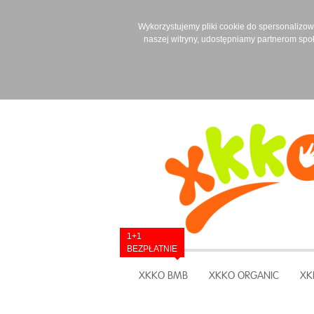
Wykorzystujemy pliki cookie do spersonalizowan
naszej witryny, udostępniamy partnerom spo
1+1
BEZPŁATNIE
XKKO BMB
XKKO ORGANIC
XK