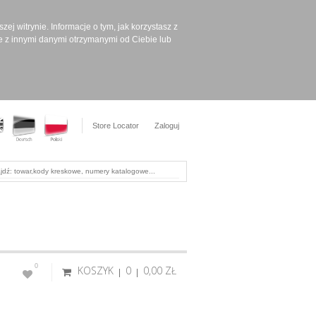
ej witrynie. Informacje o tym, jak korzystasz z
e z innymi danymi otrzymanymi od Ciebie lub
Store Locator
Zaloguj
0
KOSZYK
0
0,00 ‎ZŁ