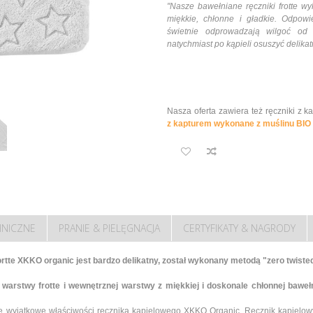
"Nasze bawełniane ręczniki frotte w
miękkie, chłonne i gładkie. Odpow
świetnie odprowadzają wilgoć od 
natychmiast po kąpieli osuszyć delika
Nasza oferta zawiera też ręczniki z
z kapturem wykonane z muślinu BIO
HNICZNE
PRANIE & PIELĘGNACJA
CERTYFIKATY & NAGRODY
rtte XKKO organic jest bardzo delikatny, został wykonany metodą "zero twiste
 warstwy frotte i wewnętrznej warstwy z miękkiej i doskonale chłonnej bawe
 wyjątkowe właściwości ręcznika kąpielowego XKKO Organic. Ręcznik kąpielowy 