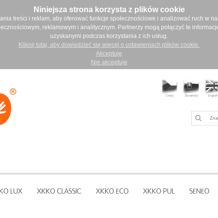
Niniejsza strona korzysta z plików cookie
ia treści i reklam, aby oferować funkcje społecznościowe i analizować ruch w nasz
łecznościowym, reklamowym i analitycznym. Partnerzy mogą połączyć te informacj
uzyskanymi podczas korzystania z ich usług.
Kliknij tutaj, aby dowiedzieć się więcej o ustawieniach plików cookie.
Akceptuję
Nie akceptuje
KO LUX
XKKO CLASSIC
XKKO ECO
XKKO PUL
SENEO