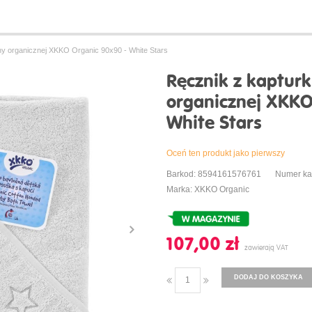
ny organicznej XKKO Organic 90x90 - White Stars
Ręcznik z kaptur
organicznej XKKO
White Stars
Oceń ten produkt jako pierwszy
Barkod: 8594161576761
Numer k
Marka: XKKO Organic
107,00 ‎zł
DODAJ DO KOSZYKA