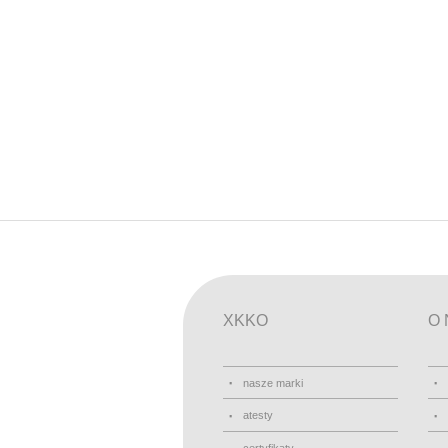
XKKO
O 
nasze marki
atesty