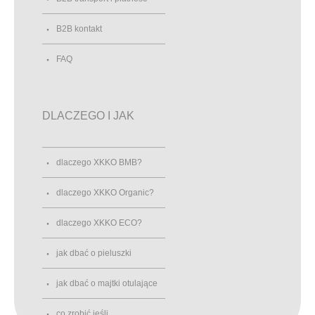
B2B kontakt
FAQ
DLACZEGO I JAK
dlaczego XKKO BMB?
dlaczego XKKO Organic?
dlaczego XKKO ECO?
jak dbać o pieluszki
jak dbać o majtki otulające
co zrobić jeśli...