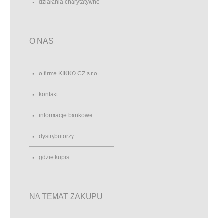
działania charytatywne
O NAS
o firme KIKKO CZ s.r.o.
kontakt
informacje bankowe
dystrybutorzy
gdzie kupis
NA TEMAT ZAKUPU