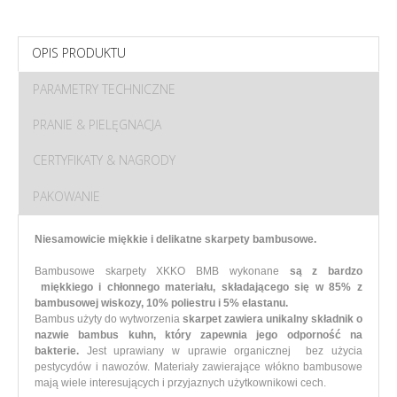
OPIS PRODUKTU
PARAMETRY TECHNICZNE
PRANIE & PIELĘGNACJA
CERTYFIKATY & NAGRODY
PAKOWANIE
Niesamowicie miękkie i delikatne skarpety bambusowe.
Bambusowe skarpety XKKO BMB wykonane
są z bardzo
miękkiego i chłonnego materiału, składającego się w 85% z
bambusowej wiskozy, 10% poliestru i 5% elastanu.
Bambus użyty do wytworzenia
skarpet zawiera unikalny składnik o
nazwie bambus kuhn, który zapewnia jego odporność na
bakterie.
Jest uprawiany w uprawie organicznej bez użycia
pestycydów i nawozów. Materiały zawierające włókno bambusowe
mają wiele interesujących i przyjaznych użytkownikowi cech.