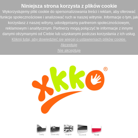
Niniejsza strona korzysta z plików cookie
Wykorzystujemy pliki cookie do spersonalizowania treści i reklam, aby oferować
funkcje społecznościowe i analizować ruch w naszej witrynie. Informacje o tym, jak
korzystasz z naszej witryny, udostępniamy partnerom społecznościowym,
reklamowym i analitycznym. Partnerzy mogą połączyć te informacje z innymi
danymi otrzymanymi od Ciebie lub uzyskanymi podczas korzystania z ich usług.
Kliknij tutaj, aby dowiedzieć się więcej o ustawieniach plików cookie.
Akceptuję
Nie akceptuje