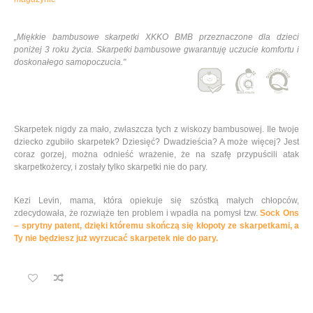
„
Miękkie bambusowe skarpetki XKKO BMB przeznaczone dla dzieci
poniżej 3 roku życia. Skarpetki bambusowe gwarantuję uczucie komfortu i
doskonałego samopoczucia."
Skarpetek nigdy za mało, zwłaszcza tych z wiskozy bambusowej. Ile twoje
dziecko zgubiło skarpetek? Dziesięć? Dwadzieścia? A może więcej? Jest
coraz gorzej, można odnieść wrażenie, że na szafę przypuścili atak
skarpetkożercy, i zostały tylko skarpetki nie do pary.
Kezi Levin, mama, która opiekuje się szóstką małych chłopców,
zdecydowała, że rozwiąże ten problem i wpadła na pomysł tzw.
Sock Ons
– sprytny patent, dzięki któremu skończą się kłopoty ze skarpetkami, a
Ty nie będziesz już wyrzucać skarpetek nie do pary.