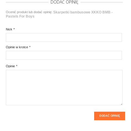
DODAĆ OPINIĘ
Ocenić produkt lub dodać opinię:
Skarpetki bambusowe XKKO BMB -
Pastels For Boys
Nick
*
Opinie w krotce
*
Opinie
*
DODAĆ OPINIĘ