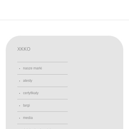
XKKO
nasze marki
atesty
certyfikaty
targi
media