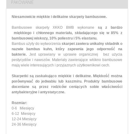
PAKOWANIE
Niesamowicie miękkie i delikatne skarpety bambusowe.
Bambusowe skarpety XKKO BMB wykonane
są z bardzo
miękkiego i chłonnego materiału, składającego się w 85% z
bambusowej wiskozy, 10% poliestru i 5% elastanu.
Bambus użyty do wytworzenia
skarpet zawiera unikalny składnik o
nazwie bambus kuhn, który zapewnia jego odporność na
bakterie.
Jest uprawiany w uprawie organicznej bez użycia
pestycydów i nawozów. Materiały zawierające włókno bambusowe
mają wiele interesujących i przyjaznych użytkownikowi cech.
Skarpetki są zaskakująco miękkie i delikatne. Miękkość można
porównywać do jedwabiu lub kaszmiru. Produkty bambusowe
doceniane są przez rodziców ceniących sobie właściwości
antybakteryjne i antystatyczne.
Rozmiar:
0-6 Miesięcy
6-12 Miesięcy
12-24 Miesięcy
24-36 Miesięcy