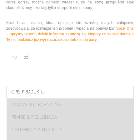
coraz gorzej, można odnieść wrażenie, że na szafę przypuścili atak
skarpetkożercy, i zostały tylko skarpetki nie do pary.
Kezi Levin, mama, która opiekuje się szóstką małych chłopców,
zdecydowała, że rozwiąże ten problem i wpadła na pomysł tzw.
Sock Ons
– sprytny patent, dzięki któremu skończą się kłopoty ze skarpetkami, a
Ty nie będziesz już wyrzucać skarpetek nie do pary.
OPIS PRODUKTU
PARAMETRY TECHNICZNE
PRANIE & PIELĘGNACJA
CERTYFIKATY & NAGRODY