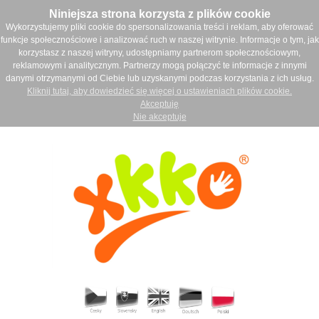
Niniejsza strona korzysta z plików cookie
Wykorzystujemy pliki cookie do spersonalizowania treści i reklam, aby oferować
funkcje społecznościowe i analizować ruch w naszej witrynie. Informacje o tym, jak
korzystasz z naszej witryny, udostępniamy partnerom społecznościowym,
reklamowym i analitycznym. Partnerzy mogą połączyć te informacje z innymi
danymi otrzymanymi od Ciebie lub uzyskanymi podczas korzystania z ich usług.
Kliknij tutaj, aby dowiedzieć się więcej o ustawieniach plików cookie.
Akceptuję
Nie akceptuje