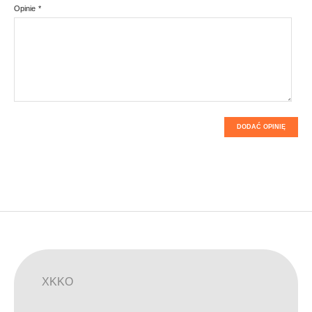
Opinie
*
DODAĆ OPINIĘ
XKKO