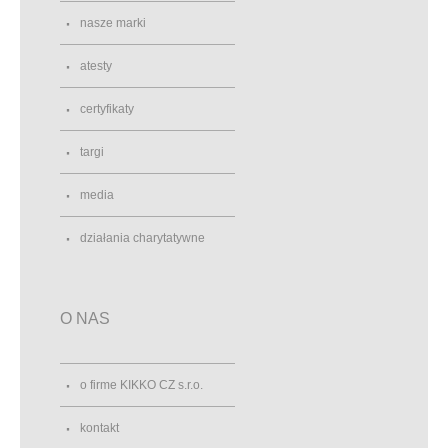
nasze marki
atesty
certyfikaty
targi
media
działania charytatywne
O NAS
o firme KIKKO CZ s.r.o.
kontakt