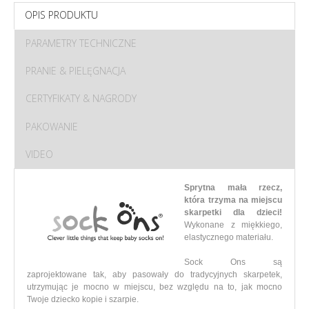
OPIS PRODUKTU
PARAMETRY TECHNICZNE
PRANIE & PIELĘGNACJA
CERTYFIKATY & NAGRODY
PAKOWANIE
VIDEO
Sprytna mała rzecz,
która trzyma na miejscu
skarpetki dla dzieci!
Wykonane z miękkiego,
elastycznego materiału.
Sock Ons są
zaprojektowane tak, aby pasowały do tradycyjnych skarpetek,
utrzymując je mocno w miejscu, bez względu na to, jak mocno
Twoje dziecko kopie i szarpie.