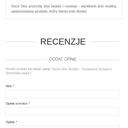
Sock Ons przeszły lata badań i rozwoju - wynikiem jest modny,
opatentowany produkt, który faktycznie działa!
RECENZJE
DODAĆ OPINIĘ
Ocenić produkt lub dodać opinię:
Sock Ons Bright - Turquoise 5x1para
(Hurtowe opak.)
Nick
*
Opinie w krotce
*
Opinie
*