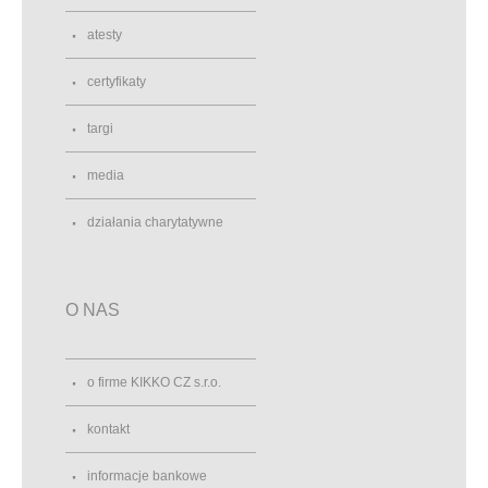
atesty
certyfikaty
targi
media
działania charytatywne
O NAS
o firme KIKKO CZ s.r.o.
kontakt
informacje bankowe