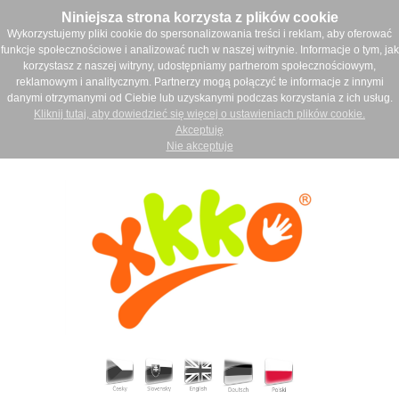
Niniejsza strona korzysta z plików cookie
Wykorzystujemy pliki cookie do spersonalizowania treści i reklam, aby oferować
funkcje społecznościowe i analizować ruch w naszej witrynie. Informacje o tym, jak
korzystasz z naszej witryny, udostępniamy partnerom społecznościowym,
reklamowym i analitycznym. Partnerzy mogą połączyć te informacje z innymi
danymi otrzymanymi od Ciebie lub uzyskanymi podczas korzystania z ich usług.
Kliknij tutaj, aby dowiedzieć się więcej o ustawieniach plików cookie.
Akceptuję
Nie akceptuje