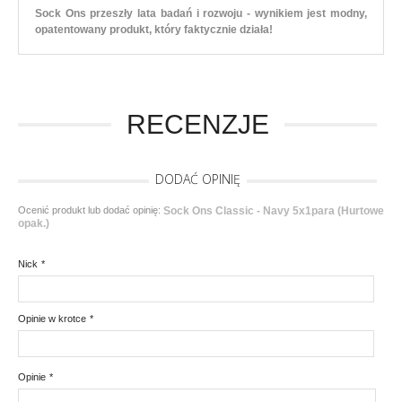
Sock Ons przeszły lata badań i rozwoju - wynikiem jest modny,
opatentowany produkt, który faktycznie działa!
RECENZJE
DODAĆ OPINIĘ
Ocenić produkt lub dodać opinię:
Sock Ons Classic - Navy 5x1para (Hurtowe
opak.)
Nick
*
Opinie w krotce
*
Opinie
*