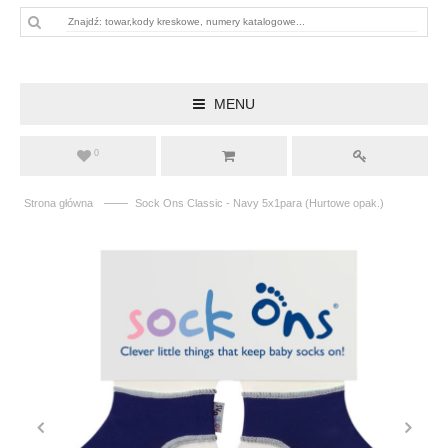
MENU
0
——
Strona główna
Sock Ons Classic - Navy 5x1para (Hurtowe opak.)