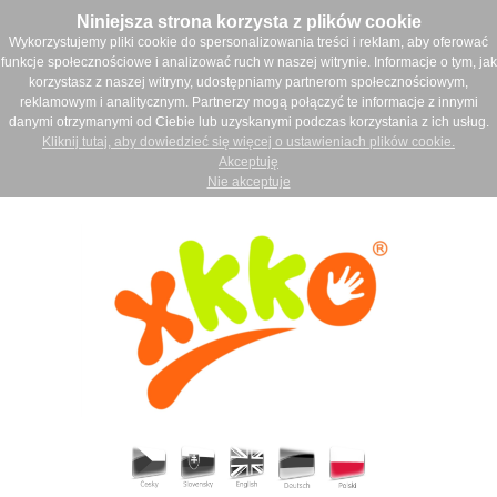
Niniejsza strona korzysta z plików cookie
Wykorzystujemy pliki cookie do spersonalizowania treści i reklam, aby oferować
funkcje społecznościowe i analizować ruch w naszej witrynie. Informacje o tym, jak
korzystasz z naszej witryny, udostępniamy partnerom społecznościowym,
reklamowym i analitycznym. Partnerzy mogą połączyć te informacje z innymi
danymi otrzymanymi od Ciebie lub uzyskanymi podczas korzystania z ich usług.
Kliknij tutaj, aby dowiedzieć się więcej o ustawieniach plików cookie.
Akceptuję
Nie akceptuje