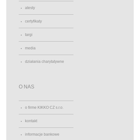
atesty
certyfikaty
targi
media
działania charytatywne
O NAS
o firme KIKKO CZ s.r.o.
kontakt
informacje bankowe