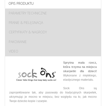
OPIS PRODUKTU
PARAMETRY TECHNICZNE
PRANIE & PIELĘGNACJA
CERTYFIKATY & NAGRODY
PAKOWANIE
VIDEO
Sprytna mała rzecz,
która trzyma na miejscu
skarpetki dla dzieci!
Wykonane z miękkiego,
elastycznego materiału.
Sock Ons są
zaprojektowane tak, aby pasowały do tradycyjnych skarpetek,
utrzymując je mocno w miejscu, bez względu na to, jak mocno
Twoje dziecko kopie i szarpie.