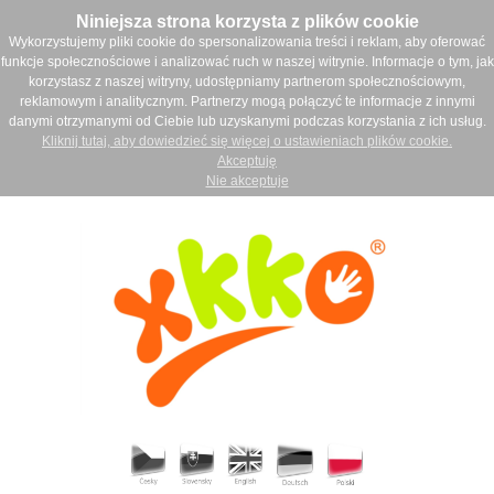
Niniejsza strona korzysta z plików cookie
Wykorzystujemy pliki cookie do spersonalizowania treści i reklam, aby oferować
funkcje społecznościowe i analizować ruch w naszej witrynie. Informacje o tym, jak
korzystasz z naszej witryny, udostępniamy partnerom społecznościowym,
reklamowym i analitycznym. Partnerzy mogą połączyć te informacje z innymi
danymi otrzymanymi od Ciebie lub uzyskanymi podczas korzystania z ich usług.
Kliknij tutaj, aby dowiedzieć się więcej o ustawieniach plików cookie.
Akceptuję
Nie akceptuje