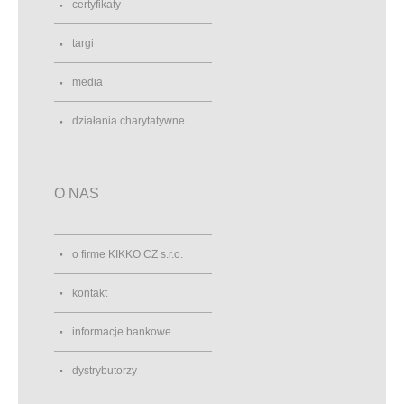
certyfikaty
targi
media
działania charytatywne
O NAS
o firme KIKKO CZ s.r.o.
kontakt
informacje bankowe
dystrybutorzy