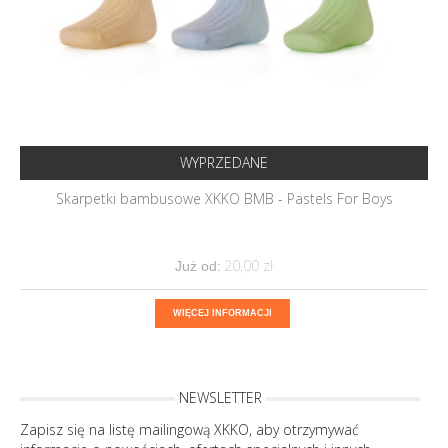
WYPRZEDANE
Skarpetki bambusowe XKKO BMB - Pastels For Boys
20,00 ‎zł
Już od:
WIĘCEJ INFORMACJI
NEWSLETTER
Zapisz się na listę mailingową XKKO, aby otrzymywać