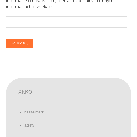
informacje o nowościach, ofertach specjalnych i innych
informacjach o zniżkach.
ZAPISZ SIĘ
XKKO
nasze marki
atesty