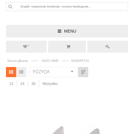
MENU
0
——
——
Strona główna
XKKO BMB
SKARPETKI
POZYCJA
12
24
36
Wszystko