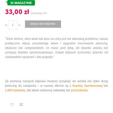
33,00 ‎zł
DODAJ DO KOSZYKA
"Silne słońce, silny wiatr lub kurz na ulicy już nie stanowią problemu: nasze
praktyczne klipsy umożliwiają łatwe i wygodne mocowanie pieluchy,
otulacza lub czegokolwiek, co masz pod ręką, do daszka wózka lub
uchwytu fotelika samochodowego. Dzięki klipsom ochronisz dziecko od
ciekawskich spojrzeń i złej pogody."
Za pomocą naszych klipsów możesz przypiąć do wózka nie tylko dużą
pieluchę do zawijania – w naszej ofercie są
z tkaniny bambusowej
lub
z
BIO bawełny
, ale także ulubioną zabawkę lub
przytulankę
.