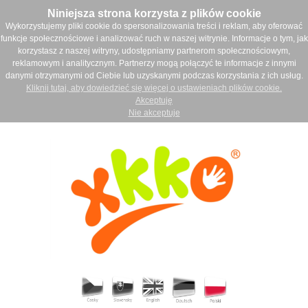
Niniejsza strona korzysta z plików cookie
Wykorzystujemy pliki cookie do spersonalizowania treści i reklam, aby oferować
funkcje społecznościowe i analizować ruch w naszej witrynie. Informacje o tym, jak
korzystasz z naszej witryny, udostępniamy partnerom społecznościowym,
reklamowym i analitycznym. Partnerzy mogą połączyć te informacje z innymi
danymi otrzymanymi od Ciebie lub uzyskanymi podczas korzystania z ich usług.
Kliknij tutaj, aby dowiedzieć się więcej o ustawieniach plików cookie.
Akceptuję
Nie akceptuje