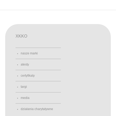
XKKO
nasze marki
atesty
certyfikaty
targi
media
działania charytatywne