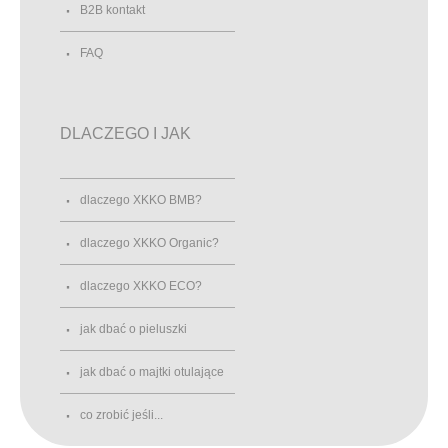
B2B kontakt
FAQ
DLACZEGO I JAK
dlaczego XKKO BMB?
dlaczego XKKO Organic?
dlaczego XKKO ECO?
jak dbać o pieluszki
jak dbać o majtki otulające
co zrobić jeśli...