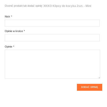
Ocenić produkt lub dodać opinię:
XKKO Klipsy do kocyka 2szt. - Mint
Nick
*
Opinie w krotce
*
Opinie
*
DODAĆ OPINIĘ